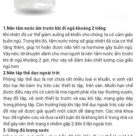
1.Nên tắm nước ấm trước khi đi ngủ khoảng 2 tiếng
Khi nhiệt độ cơ thể giảm xuống sẽ khiến cho chúng ta có cảm giác
buồn ngủ. Trong khi đó, tắm nước nóng sẽ giúp nhiệt độ của cơ thể
tăng thêm, giúp trì hoãn được não tiết ra hormone gây buồn ngủ.
Vậy nên, lời khuyên dành cho mọi người là nên tắm nước ấm trước
khi đi ngủ khoảng 2 giờ, như vậy sẽ đảm bảo chất lượng của giấc
ngủ hơn.
2.Nên tập thể dục ngoài trời
Phòng tập thể dục là nơi chứa rất nhiều loại vi khuẩn, vi sinh vật
độc hại. Nó bám trụ trên các thiết bị tập, trên sàn…Muốn hạn chế
được điều này chỉ có cách là mọi người phải rửa tay thường xuyên,
thay đồ tập, vệ sinh thiết bị trước và sau khi tập, mang giày dép
trong phòng tập. Còn trường hợp khi tập thể dục ngoài trời, các vấn
đề này sẽ được giải quyết một cách dễ dàng hơn. Các nhà khoa
học đã nghiên cứu và đưa ra kết luận đó là không khí ở trong nhà có
thể gây nên tình trạng ô nhiễm gấp 2 đến 5 lần ngoài trời.
3. Uống đủ lượng nước