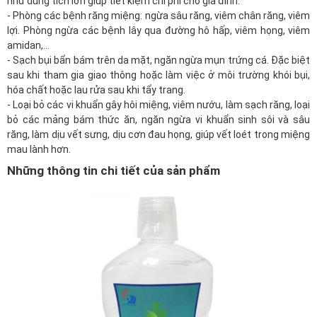
như dung tích lớn giúp
tiết kiệm
chi phí cho
gia đình
.
- Phòng các bệnh răng miệng: ngừa sâu răng, viêm chân răng, viêm
lợi. Phòng ngừa các bệnh lây qua đường hô hấp, viêm họng, viêm
amidan,...
- Sạch bụi bẩn bám trên da mặt, ngăn ngừa mụn trứng cá. Đặc biệt
sau khi tham gia giao thông hoặc làm việc ở môi trường khói bụi,
hóa chất hoặc lau rửa sau khi tẩy trang.
- Loại bỏ các vi khuẩn gây hôi miệng, viêm nướu, làm sạch răng, loại
bỏ các mảng bám thức ăn, ngăn ngừa vi khuẩn sinh sôi và sâu
răng, làm dịu vết sưng, dịu cơn đau họng, giúp vết loét trong miệng
mau lành hơn.
Những thông tin chi tiết của sản phẩm