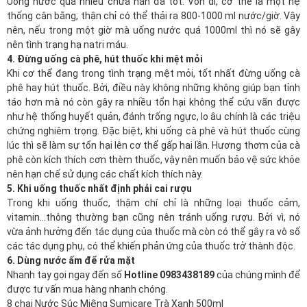
Uống nước quá nhiều chưa hẳn đã tốt. Vốn dĩ, cơ thể là một hệ
thống cân bằng, thận chỉ có thể thải ra 800-1000 ml nước/giờ. Vậy
nên, nếu trong một giờ mà uống nước quá 1000ml thì nó sẽ gây
nên tình trạng hạ natri máu.
4. Đừng uống cà phê, hút thuốc khi mệt mỏi
Khi cơ thể đang trong tình trạng mệt mỏi, tốt nhất đừng uống cà
phê hay hút thuốc. Bởi, điều này không những không giúp bạn tỉnh
táo hơn mà nó còn gây ra nhiều tổn hại không thể cứu vãn được
như hệ thống huyết quản, đánh trống ngực, lo âu chính là các triệu
chứng nghiêm trọng. Đặc biệt, khi uống cà phê và hút thuốc cùng
lúc thì sẽ làm sự tổn hại lên cơ thể gấp hai lần. Hương thơm của cà
phê còn kích thích cơn thèm thuốc, vậy nên muốn bảo vệ sức khỏe
nên hạn chế sử dụng các chất kích thích này.
5. Khi uống thuốc nhất định phải cai rượu
Trong khi uống thuốc, thậm chí chỉ là những loại thuốc cảm,
vitamin…thông thường bạn cũng nên tránh uống rượu. Bởi vì, nó
vừa ảnh hưởng đến tác dụng của thuốc mà còn có thể gây ra vô số
các tác dụng phụ, có thể khiến phản ứng của thuốc trở thành độc.
6. Dùng nước ấm để rửa mặt
Nhanh tay gọi ngay đến số
Hotline 0983438189
của chúng mình để
được tư vấn mua hàng nhanh chóng.
8 chai Nước Súc Miệng Sumicare Trà Xanh 500ml