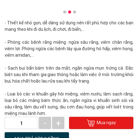
- Thiết kế nhỏ gọn, dễ dàng sử dụng nên rất phù hợp cho các bạn
mang theo khi đi du lịch, đi chơi, đi biển,…
- Phòng các bệnh răng miệng: ngừa sâu răng, viêm chân răng,
viêm lợi. Phòng ngừa các bệnh lây qua đường hô hấp, viêm họng,
viêm amidan,...
- Sạch bụi bẩn bám trên da mặt, ngăn ngừa mụn trứng cá. Đặc
biệt sau khi tham gia giao thông hoặc làm việc ở môi trường khói
bụi, hóa chất hoặc lau rửa sau khi tẩy trang.
- Loại bỏ các vi khuẩn gây hôi miệng, viêm nướu, làm sạch răng,
loại bỏ các mảng bám thức ăn, ngăn ngừa vi khuẩn sinh sôi và
sâu răng, làm dịu vết sưng, dịu cơn đau họng, giúp vết loét trong
miệng mau lành hơn.
-
+
Mua ngay
1