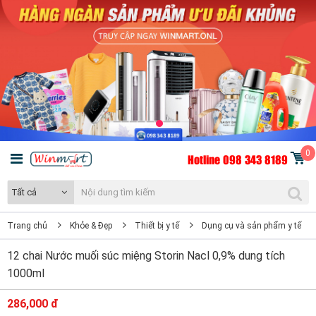
0
Hotline 098 343 8189
Tất cả
Trang chủ
Khỏe & Đẹp
Thiết bị y tế
Dụng cụ và sản phẩm y tế
12 chai Nước muối súc miệng Storin Nacl 0,9% dung tích
1000ml
286,000 đ