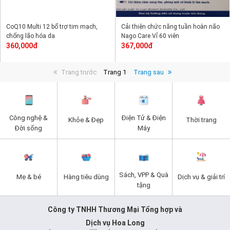
CoQ10 Multi 12 bổ trợ tim mạch,
Cải thiện chức năng tuần hoàn não
chống lão hóa da
Nago Care Vỉ 60 viên
360,000đ
367,000đ
Trang trước
Trang 1
Trang sau
Công nghệ &
Điện Tử & Điện
Khỏe & Đẹp
Thời trang
Đời sống
Máy
Sách, VPP & Quà
Mẹ & bé
Hàng tiêu dùng
Dịch vụ & giải trí
tặng
Công ty TNHH Thương Mại Tổng hợp và
Dịch vụ Hoa Long