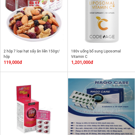
2 hộp 7 loại hạt sấy ăn liền 150gr/
180v uống bổ sung Liposomal
hộp
Vitamin C
119,000đ
1,201,000đ