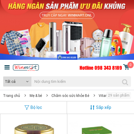
0
Hotline 098 343 8189
Tất cả
29 sản phẩm
Trang chủ
Mẹ & bé
Chăm sóc sức khỏe Bé
Vitamin & Thực phẩm
Bộ lọc
Sắp xếp