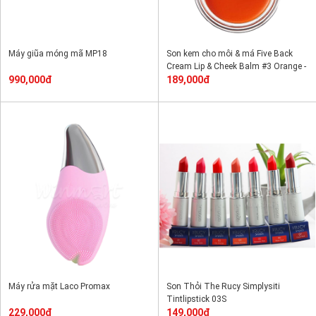
Máy giũa móng mã MP18
Son kem cho môi & má Five Back
Cream Lip & Cheek Balm #3 Orange -
990,000đ
Cam mật ong
189,000đ
Máy rửa mặt Laco Promax
Son Thỏi The Rucy Simplysiti
Tintlipstick 03S
229,000đ
149,000đ