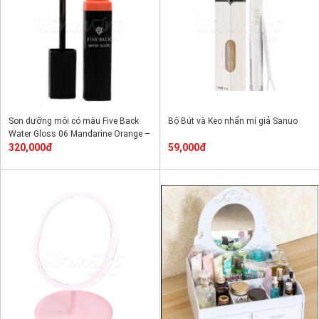
Son dưỡng môi có màu Five Back
Bộ Bút và Keo nhấn mí giả Sanuo
Water Gloss 06 Mandarine Orange –
Cam quýt
320,000đ
59,000đ