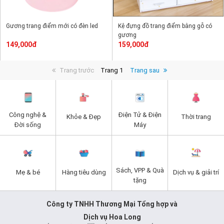
Gương trang điểm mới có đèn led
Kệ đựng đồ trang điểm bằng gỗ có
gương
149,000đ
159,000đ
Trang trước
Trang 1
Trang sau
Công nghệ &
Điện Tử & Điện
Khỏe & Đẹp
Thời trang
Đời sống
Máy
Sách, VPP & Quà
Mẹ & bé
Hàng tiêu dùng
Dịch vụ & giải trí
tặng
Công ty TNHH Thương Mại Tổng hợp và
Dịch vụ Hoa Long