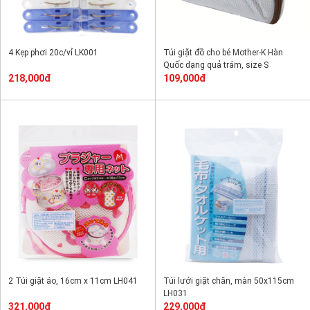
4 Kẹp phơi 20c/vỉ LK001
Túi giặt đồ cho bé Mother-K Hàn
Quốc dạng quả trám, size S
218,000đ
109,000đ
2 Túi giặt áo, 16cm x 11cm LH041
Túi lưới giặt chăn, màn 50x115cm
LH031
321,000đ
229,000đ