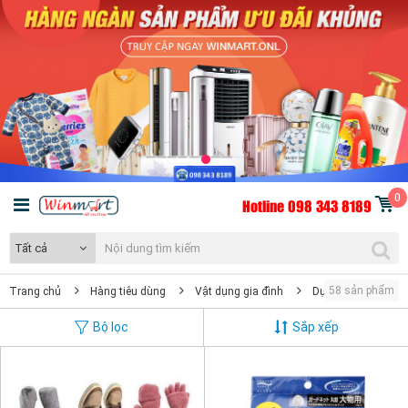
0
Hotline 098 343 8189
Tất cả
58 sản phẩm
Trang chủ
Hàng tiêu dùng
Vật dụng gia đình
Dụng cụ giặt ủi
Bộ lọc
Sắp xếp