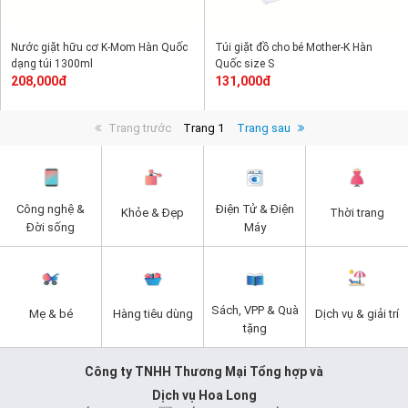
Nước giặt hữu cơ K-Mom Hàn Quốc
Túi giặt đồ cho bé Mother-K Hàn
dạng túi 1300ml
Quốc size S
208,000đ
131,000đ
Trang trước
Trang 1
Trang sau
Công nghệ &
Điện Tử & Điện
Khỏe & Đẹp
Thời trang
Đời sống
Máy
Sách, VPP & Quà
Mẹ & bé
Hàng tiêu dùng
Dịch vụ & giải trí
tặng
Công ty TNHH Thương Mại Tổng hợp và
Dịch vụ Hoa Long