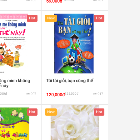
953
989
69,000đ
Hot
New
Hot
ông minh không
Tôi tài giỏi, bạn cũng thế
ế này
,000đ
907
125,000đ
917
120,000đ
Hot
New
Hot