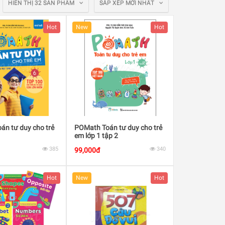
HIỂN THỊ 32 SẢN PHẨM
SẮP XẾP MỚI NHẤT
Hot
New
Hot
án tư duy cho trẻ
POMath Toán tư duy cho trẻ
em lớp 1 tập 2
385
340
99,000đ
Hot
New
Hot