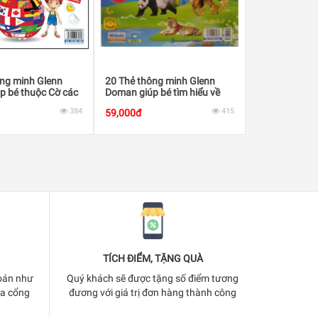
ông minh Glenn
20 Thẻ thông minh Glenn
p bé thuộc Cờ các
Doman giúp bé tìm hiểu về
hế giới
Động vật hoang dã
384
415
59,000đ
TÍCH ĐIỂM, TẶNG QUÀ
oán như
Quý khách sẽ được tặng số điểm tương
ua cổng
đương với giá trị đơn hàng thành công