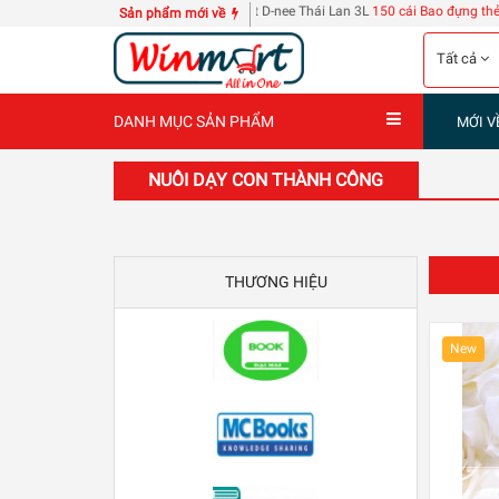
40 trang
| 4 can nước giặt D-nee Thái Lan 3L
150 cái Bao đựng thẻ nhân viên 108
|
Sản phẩm mới về
Tất cả
DANH MỤC SẢN PHẨM
MỚI V
NUÔI DẠY CON THÀNH CÔNG
THƯƠNG HIỆU
New