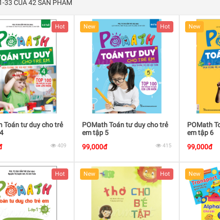
 1-33 CỦA 42 SẢN PHẨM
Hot
New
Hot
New
Toán tư duy cho trẻ
POMath Toán tư duy cho trẻ
POMath To
4
em tập 5
em tập 6
409
415
đ
99,000đ
99,000đ
Hot
New
Hot
New