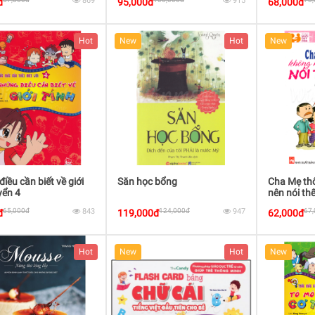
869
915
đ
95,000đ
68,000đ
Hot
New
Hot
New
iều cần biết về giới
Săn học bổng
Cha Mẹ th
yển 4
nên nói th
65,000đ
843
124,000đ
947
67
đ
119,000đ
62,000đ
Hot
New
Hot
New