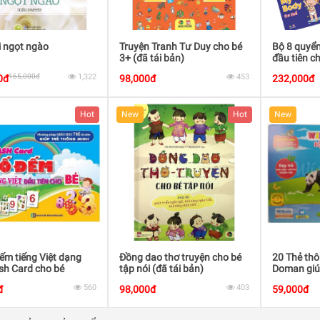
i ngọt ngào
Truyện Tranh Tư Duy cho bé
Bộ 8 quyển
3+ (đã tái bản)
đầu tiên ch
165,000đ
1,322
453
0đ
98,000đ
232,000đ
Hot
New
Hot
New
ếm tiếng Việt dạng
Đồng dao thơ truyện cho bé
20 Thẻ th
sh Card cho bé
tập nói (đã tái bản)
Doman giúp
Động vật 
560
403
đ
98,000đ
59,000đ