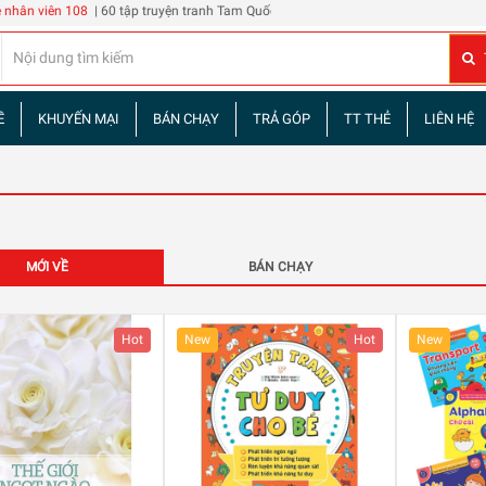
 60 tập truyện tranh Tam Quốc Diễn Nghĩa
Đừng phê bình tôi
| 2 chai Rượu Vang Hib
Ề
KHUYẾN MẠI
BÁN CHẠY
TRẢ GÓP
TT THẺ
LIÊN HỆ
MỚI VỀ
BÁN CHẠY
Hot
New
Hot
New