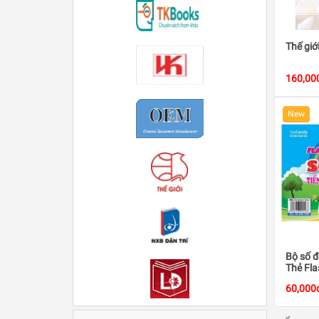
Thế giớ
160,00
New
Bộ số đ
Thẻ Fla
60,000