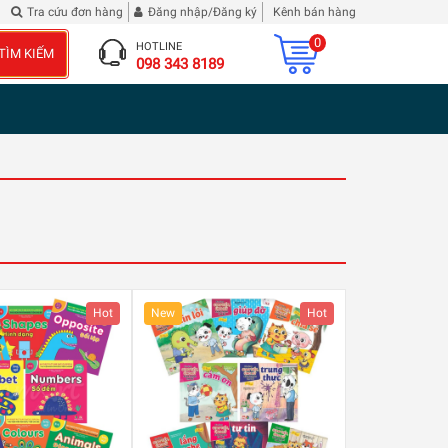
iscus Roselle
Tra cứu đơn hàng
Đăng nhập/Đăng ký
Kênh bán hàng
0
HOTLINE
TÌM KIẾM
098 343 8189
Hot
New
Hot