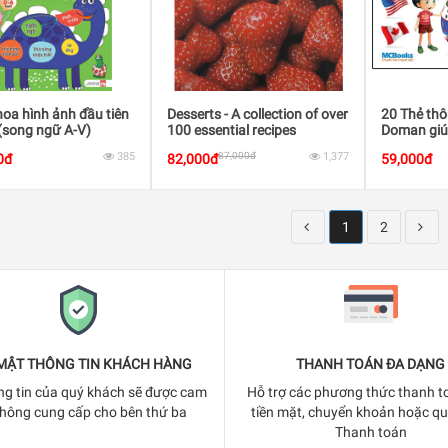
oa hình ảnh đầu tiên
Desserts - A collection of over
20 Thẻ th
(song ngữ A-V)
100 essential recipes
Doman giú
nước trên t
385
87,000đ
1,377
0đ
82,000đ
59,000đ
1
2
MẬT THÔNG TIN KHÁCH HÀNG
THANH TOÁN ĐA DẠNG
ng tin của quý khách sẽ được cam
Hỗ trợ các phương thức thanh t
không cung cấp cho bên thứ ba
tiền mặt, chuyển khoản hoặc q
Thanh toán