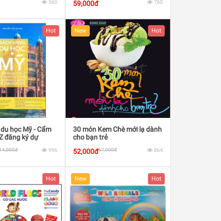
560
760
59,000đ
Hot
New
Hot
 du học Mỹ - Cẩm
30 món Kem Chè mới lạ dành
Z đăng ký dự
cho bạn trẻ
n học bổng hệ Đại
14,000đ
996
57,000đ
864
52,000đ
Hot
New
Hot