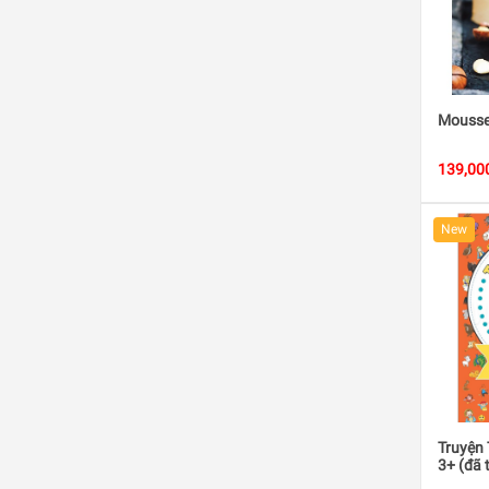
Mousse 
139,00
New
Truyện 
3+ (đã 