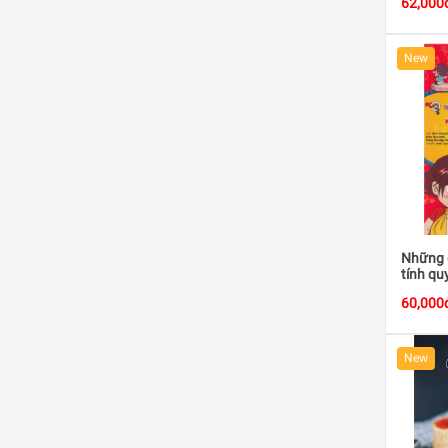
62,000
New
Những đ
tính qu
60,000
New