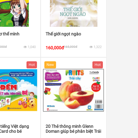
ơ thể mình
Thế giới ngọt ngào
,000đ
1,040
165,000đ
1,322
160,000đ
Hot
New
Hot
tiếng Việt dạng
20 Thẻ thông minh Glenn
Card cho bé
Doman giúp bé phân biệt Trái
cây