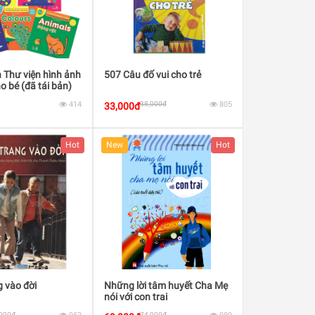
 Thư viện hình ảnh
507 Câu đố vui cho trẻ
o bé (đã tái bản)
414
38,000đ
805
33,000đ
Hot
New
Hot
 vào đời
Những lời tâm huyết Cha Mẹ
nói với con trai
,000đ
74,000đ