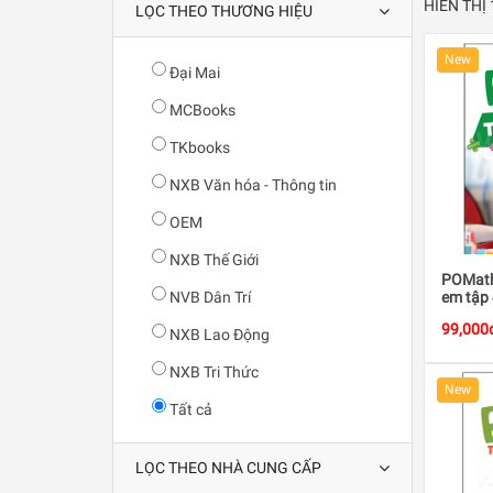
HIỂN THỊ
LỌC THEO THƯƠNG HIỆU
New
Đại Mai
MCBooks
TKbooks
NXB Văn hóa - Thông tin
OEM
NXB Thế Giới
POMath 
NVB Dân Trí
em tập 
99,000
NXB Lao Động
NXB Tri Thức
New
Tất cả
LỌC THEO NHÀ CUNG CẤP