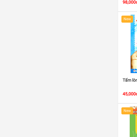
98,000
New
Tấm lò
45,000
New