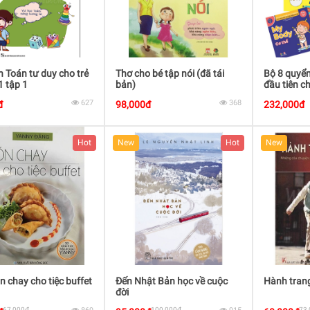
Toán tư duy cho trẻ
Thơ cho bé tập nói (đã tái
Bộ 8 quyển
1 tập 1
bản)
đầu tiên ch
627
368
đ
98,000đ
232,000đ
Hot
New
Hot
New
 chay cho tiệc buffet
Đến Nhật Bản học về cuộc
Hành trang
đời
67,000đ
100,000đ
73