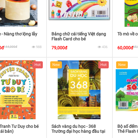
- Nàng thơ lộng lẫy
Bảng chữ cái tiếng Việt dạng
Tò mò về c
Flash Card cho bé
144,000đ
988
436
65
0đ
79,000đ
60,000đ
Hot
New
Hot
New
Tranh Tư Duy cho bé
Sách vàng du học - 368
Bộ số đếm 
tái bản)
Trường đại học hàng đầu tại
Thẻ Flash 
Mỹ