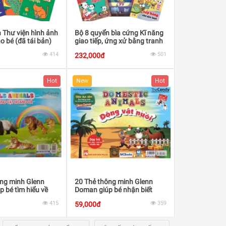
 Thư viện hình ảnh
Bộ 8 quyển bìa cứng Kĩ năng
o bé (đã tái bản)
giao tiếp, ứng xử bằng tranh
cho bé
414
501
232,000đ
Hot
New
Hot
ông minh Glenn
20 Thẻ thông minh Glenn
 bé tìm hiểu về
Doman giúp bé nhận biết
hoang dã
Động vật nuôi
415
359
59,000đ