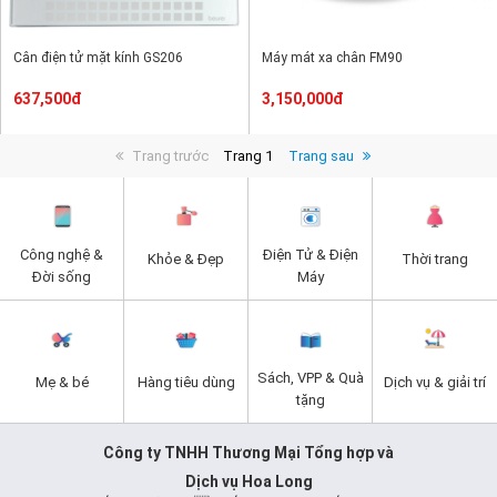
Cân điện tử mặt kính GS206
Máy mát xa chân FM90
637,500đ
3,150,000đ
Trang trước
Trang 1
Trang sau
Công nghệ &
Điện Tử & Điện
Khỏe & Đẹp
Thời trang
Đời sống
Máy
Sách, VPP & Quà
Mẹ & bé
Hàng tiêu dùng
Dịch vụ & giải trí
tặng
Công ty TNHH Thương Mại Tổng hợp và
Dịch vụ Hoa Long