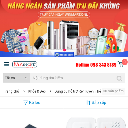
0
Hotline 098 343 8189
Tất cả
38 sản phẩm
Trang chủ
Khỏe & Đẹp
Dụng cụ hỗ trợ Rèn luyện Thể chất
Tập G
Bộ lọc
Sắp xếp