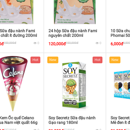
 Sữa đậu nành Fami
24 hộp Sữa đậu nành Fami
10 Sữa ch
chất ít đường 200ml
nguyên chất 200ml
Phomai 5
150,000đ
0
150,000đ
0
8,50
0đ
120,000đ
6,000đ
Hot
New
Hot
New
 Kem Ốc quế Celano
Soy Secretz Sữa đậu nành
Soy Secre
a Nam việt quất 66g
Gạo rang 180ml
Mè đen ít
437,500đ
37,500đ
37