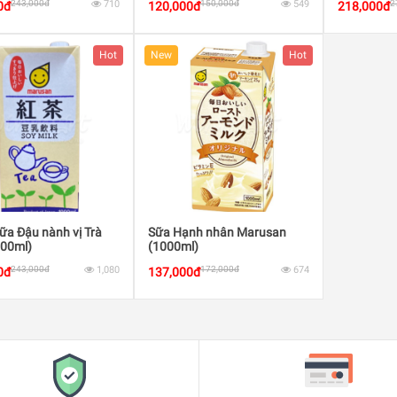
243,000đ
710
150,000đ
549
2
0đ
120,000đ
218,000đ
Hot
New
Hot
ữa Đậu nành vị Trà
Sữa Hạnh nhân Marusan
000ml)
(1000ml)
243,000đ
1,080
172,000đ
674
0đ
137,000đ