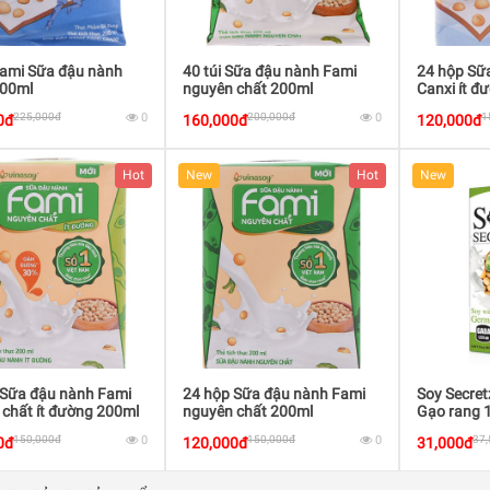
Fami Sữa đậu nành
40 túi Sữa đậu nành Fami
24 hộp Sữ
200ml
nguyên chất 200ml
Canxi ít đ
225,000đ
0
200,000đ
0
1
0đ
160,000đ
120,000đ
Hot
New
Hot
New
 Sữa đậu nành Fami
24 hộp Sữa đậu nành Fami
Soy Secre
chất ít đường 200ml
nguyên chất 200ml
Gạo rang 
150,000đ
0
150,000đ
0
37
0đ
120,000đ
31,000đ