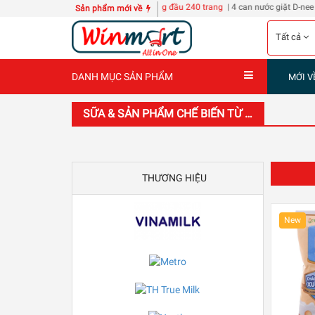
ển Sổ A3 bìa cứng 6 tập bằng đầu 240 trang
| 4 can nước giặt D-nee Thái Lan 3L
15
Sản phẩm mới về
Tất cả
DANH MỤC SẢN PHẨM
MỚI V
SỮA & SẢN PHẨM CHẾ BIẾN TỪ SỮA
THƯƠNG HIỆU
New