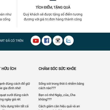
TÍCH ĐIỂM, TẶNG QUÀ
oán như
Quý khách sẽ được tặng số điểm tương
ua cổng
đương với giá trị đơn hàng thành công
ART
ĐÃ CÓ TRÊN
 HỮU ÍCH
CHĂM SÓC SỨC KHỎE
 lạnh đúng cách để giữ
Sống sót trong thời ô nhiễm bằng
e gia đình nhé!
cách nào???
quạt sưởi đúng cách
Bạn có nhớ Ngày_của_Cha
ng ngày giá rét
không???
 hữu dụng trên tất cả
Cách giảm cân hiệu quả và an