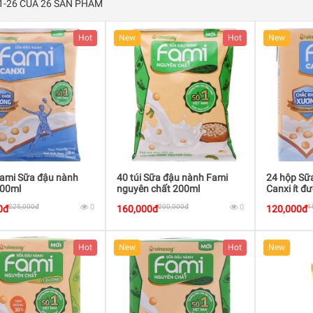
 1-26 CỦA 26 SẢN PHẨM
Hot
New
Hot
New
Fami Sữa đậu nành
40 túi Sữa đậu nành Fami
24 hộp Sữ
200ml
nguyên chất 200ml
Canxi ít đ
225,000đ
0
200,000đ
0
1
0đ
160,000đ
120,000đ
Hot
New
Hot
New