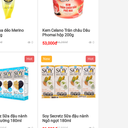
ua dẻo Merino
Kem Celano Trân châu Dâu
0g
Phomai hộp 200g
0đ
0
66,250đ
0
53,000đ
Hot
New
Hot
tz Sữa đậu nành
Soy Secretz Sữa đậu nành
 đường 180ml
Ngô ngọt 180ml
,500đ
37,500đ