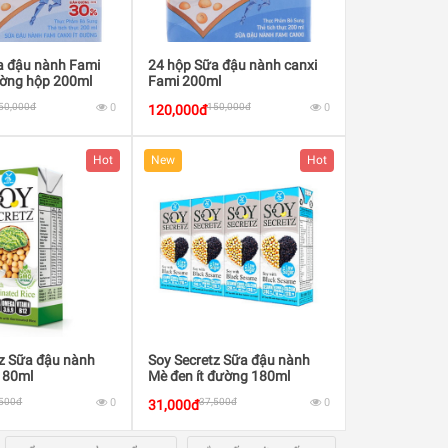
a đậu nành Fami
24 hộp Sữa đậu nành canxi
ường hộp 200ml
Fami 200ml
50,000đ
0
150,000đ
0
120,000đ
Hot
New
Hot
tz Sữa đậu nành
Soy Secretz Sữa đậu nành
180ml
Mè đen ít đường 180ml
,500đ
0
37,500đ
0
31,000đ