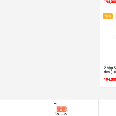
194,00
New
2 hộp S
đen (1
194,00