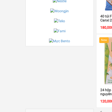
40 túi 
Canxi 
180,00
New
24 hộp
nguyên 
120,00