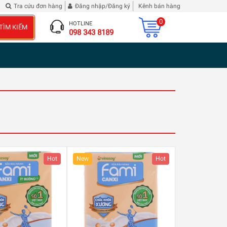
 phê bình tôi
| 2 chai Rượu Vang Hibiscus Roselle
Tra cứu đơn hàng
Đăng nhập/Đăng ký
Kênh bán hàng
0
HOTLINE
TÌM KIẾM
098 343 8189
Hot
New
Hot