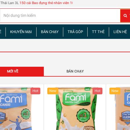
0 cái Bao đựng thẻ nhân viên 108
| 60 tập truyện tranh Tam Quốc Diễn Nghĩa
Đừng
Ề
KHUYẾN MẠI
BÁN CHẠY
TRẢ GÓP
TT THẺ
LIÊN HỆ
MỚI VỀ
BÁN CHẠY
Hot
New
Hot
New