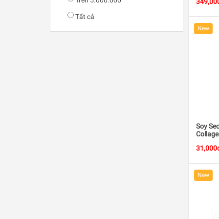
Trên 5.000.000
349,00
Tất cả
New
Soy Sec
Collag
31,000
New