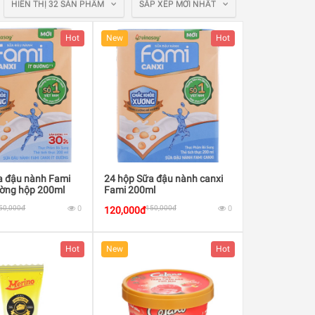
HIỂN THỊ 32 SẢN PHẨM
SẮP XẾP MỚI NHẤT
Hot
New
Hot
a đậu nành Fami
24 hộp Sữa đậu nành canxi
ường hộp 200ml
Fami 200ml
50,000đ
0
150,000đ
0
120,000đ
Hot
New
Hot