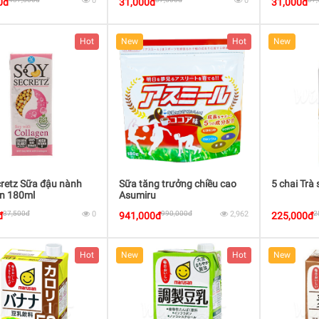
0
0
0đ
31,000đ
31,000đ
Hot
New
Hot
New
retz Sữa đậu nành
Sữa tăng trưởng chiều cao
5 chai Trà
en 180ml
Asumiru
37,500đ
0
990,000đ
2,962
2
đ
941,000đ
225,000đ
Hot
New
Hot
New