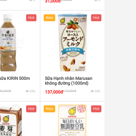
0
0
31,000đ
Hot
New
Hot
 sữa KIRIN 500m
Sữa Hạnh nhân Marusan
không đường (1000ml)
82,000đ
656
172,000đ
685
137,000đ
Hot
New
Hot