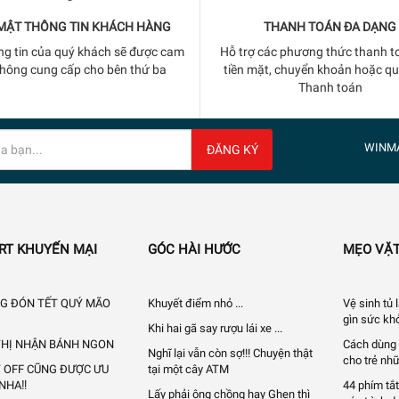
MẬT THÔNG TIN KHÁCH HÀNG
THANH TOÁN ĐA DẠNG
ng tin của quý khách sẽ được cam
Hỗ trợ các phương thức thanh t
không cung cấp cho bên thứ ba
tiền mặt, chuyển khoản hoặc q
Thanh toán
WINM
ĐĂNG KÝ
RT KHUYẾN MẠI
GÓC HÀI HƯỚC
MẸO VẶT
G ĐÓN TẾT QUÝ MÃO
Khuyết điểm nhỏ ...
Vệ sinh tủ
gìn sức khỏ
Khi hai gã say rượu lái xe ...
 THỊ NHẬN BÁNH NGON
Cách dùng 
Nghĩ lại vẫn còn sợ!!! Chuyện thật
cho trẻ nhữ
Y OFF CŨNG ĐƯỢC ƯU
tại một cây ATM
 NHA‼
44 phím tắt
Lấy phải ông chồng hay Ghen thì