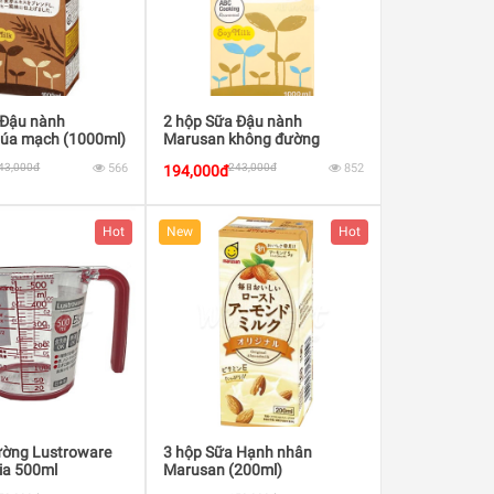
 Đậu nành
2 hộp Sữa Đậu nành
úa mạch (1000ml)
Marusan không đường
(1000ml)
43,000đ
566
243,000đ
852
194,000đ
Hot
New
Hot
lường Lustroware
3 hộp Sữa Hạnh nhân
ia 500ml
Marusan (200ml)