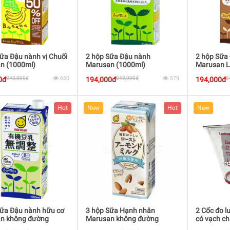
ữa Đậu nành vị Chuối
2 hộp Sữa Đậu nành
2 hộp Sữa
n (1000ml)
Marusan (1000ml)
Marusan L
243,000đ
660
243,000đ
579
2
0đ
194,000đ
194,000đ
Hot
New
Hot
New
Sữa Đậu nành hữu cơ
3 hộp Sữa Hạnh nhân
2 Cốc đo 
n không đường
Marusan không đường
có vạch ch
l)
(200ml)