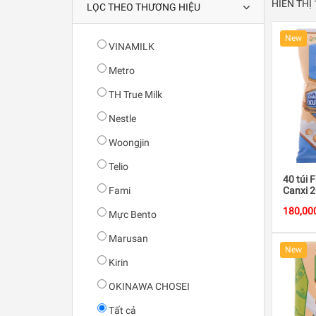
HIỂN THỊ
LỌC THEO THƯƠNG HIỆU
New
VINAMILK
Metro
TH True Milk
Nestle
Woongjin
Telio
40 túi 
Fami
Canxi 
180,00
Mực Bento
Marusan
New
Kirin
OKINAWA CHOSEI
Tất cả