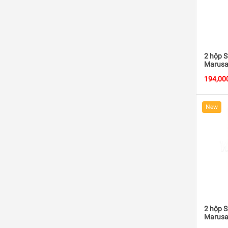
2 hộp S
Marusa
194,00
New
2 hộp 
Marusa
(1000m