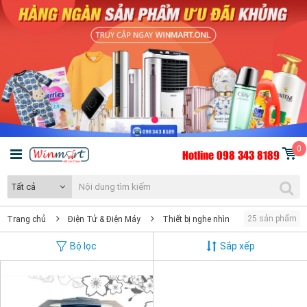
0
Hotline 098 343 8189
Tất cả
25 sản phẩm
Trang chủ
Điện Tử & Điện Máy
Thiết bị nghe nhìn
Bộ lọc
Sắp xếp