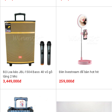
Bộ Loa kéo JBL-1504 Bass 40 vỏ gỗ
Đèn livestream để bàn hot hit
tặng 2 Mic
3,449,000đ
259,000đ