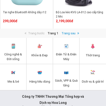
Tai nghe Bluetooth không dây i12
Bộ Loa kéo KVG LA-012 cao cấp tặng
2 Mic
299,000đ
2,199,000đ
Trang trước
Trang 1
Trang sau
Công nghệ &
Điện Tử & Điện
Khỏe & Đẹp
Thời trang
Đời sống
Máy
Sách, VPP & Quà
Mẹ & bé
Hàng tiêu dùng
Dịch vụ & giải trí
tặng
Công ty TNHH Thương Mại Tổng hợp và
Dịch vụ Hoa Long