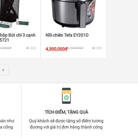
hộp Bút chì 3 cạnh
Nồi chiên Tefa EY201D
5721
12,000đ
820
5,160,000đ
259
4,300,000đ
TÍCH ĐIỂM, TẶNG QUÀ
oán như
Quý khách sẽ được tặng số điểm tương
ua cổng
đương với giá trị đơn hàng thành công