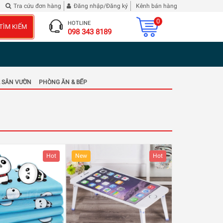
lle
Tra cứu đơn hàng
Đăng nhập/Đăng ký
Kênh bán hàng
0
HOTLINE
TÌM KIẾM
098 343 8189
 SÂN VƯỜN
PHÒNG ĂN & BẾP
Hot
New
Hot