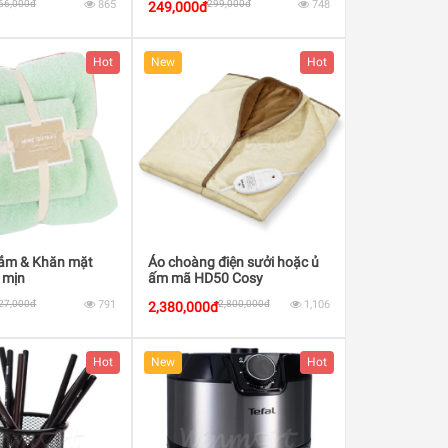
66,000đ
865
299,000đ
748
249,000đ
Hot
New
Hot
tắm & Khăn mặt
Áo choàng điện sưởi hoặc ủ
 mịn
ấm mã HD50 Cosy
27,000đ
791
2,800,000đ
1,106
2,380,000đ
Hot
New
Hot