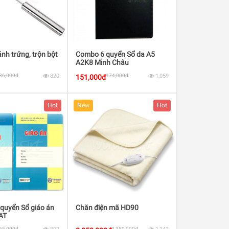
nh trứng, trộn bột
Combo 6 quyển Sổ da A5
A2K8 Minh Châu
36,000đ
820
174,000đ
1,059
151,000đ
Hot
New
Hot
quyển Sổ giáo án
Chăn điện mã HD90
AT
65,000đ
3,350,000đ