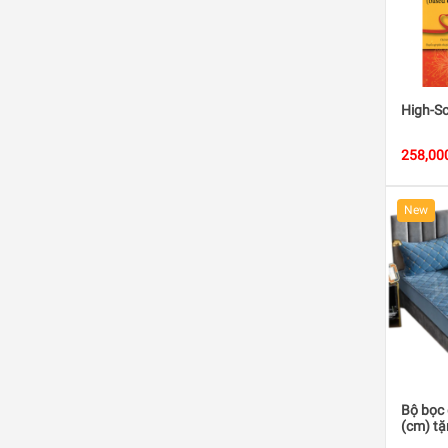
High-Sc
258,00
New
Bộ bọc
(cm) tặ