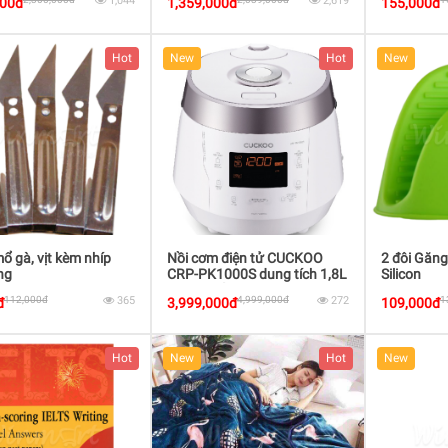
1,044
2,619
000đ
1,359,000đ
155,000đ
Hot
New
Hot
New
ổ gà, vịt kèm nhíp
Nồi cơm điện tử CUCKOO
2 đôi Găng
ng
CRP-PK1000S dung tích 1,8L
Silicon
công suất 1150W màu Trắng
112,000đ
365
4,999,000đ
272
1
đ
3,999,000đ
109,000đ
viền Bạc
Hot
New
Hot
New