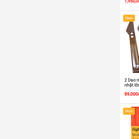
1,950,
New
2 Dao m
nhặt lô
89,000
New