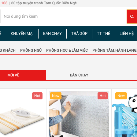
uyện tranh Tam Quốc Diễn Nghĩa
Đừng phê bình tôi
| 2 chai Rượu Vang Hibiscus Rose
Ề
KHUYẾN MẠI
BÁN CHẠY
TRẢ GÓP
TT THẺ
LIÊN HỆ
G KHÁCH
PHÒNG NGỦ
PHÒNG HỌC & LÀM VIỆC
PHÒNG TẮM, HÀNH LANG,
MỚI VỀ
BÁN CHẠY
Hot
New
Hot
New