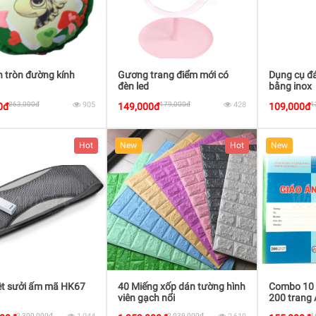
h tròn đường kính
Gương trang điểm mới có
Dụng cụ đá
đèn led
bằng inox
263,000đ
905
179,000đ
428
1
0đ
149,000đ
109,000đ
Hot
New
Hot
New
ệt sưởi ấm mã HK67
40 Miếng xốp dán tường hình
Combo 10 
viên gạch nổi
200 trang 
2,300,000đ
2,039,000đ
1