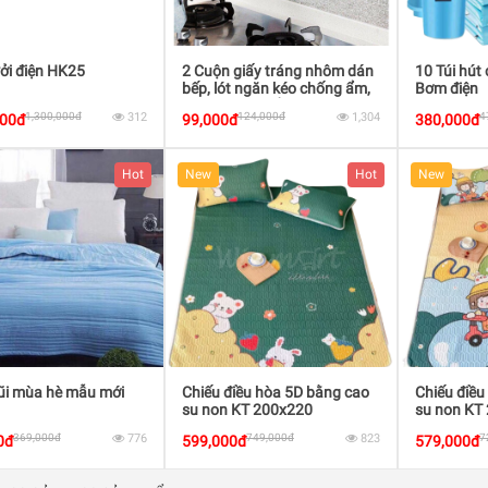
ởi điện HK25
2 Cuộn giấy tráng nhôm dán
10 Túi hút
bếp, lót ngăn kéo chống ẩm,
Bơm điện
dầu mỡ, bụi bẩn
1,300,000đ
312
124,000đ
1,304
4
000đ
99,000đ
380,000đ
Hot
New
Hot
New
ũi mùa hè mẫu mới
Chiếu điều hòa 5D bằng cao
Chiếu điều
su non KT 200x220
su non KT
369,000đ
776
749,000đ
823
7
0đ
599,000đ
579,000đ