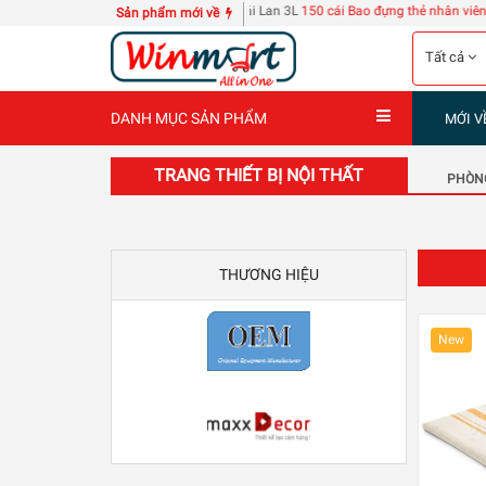
4 can nước giặt D-nee Thái Lan 3L
150 cái Bao đựng thẻ nhân viên 108
| 60 tập tr
Sản phẩm mới về
Tất cả
DANH MỤC SẢN PHẨM
MỚI V
TRANG THIẾT BỊ NỘI THẤT
PHÒN
THƯƠNG HIỆU
New