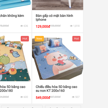
 chân không kèm
Bàn gấp có mặt bàn hình
Iphone
75,000đ
636
155,000đ
1,818
129,000đ
Hot
New
Hot
 hòa 5D bằng cao
Chiếu điều hòa 5D bằng cao
 200x180
su non KT 200x160
24,000đ
600
687,000đ
507
549,000đ