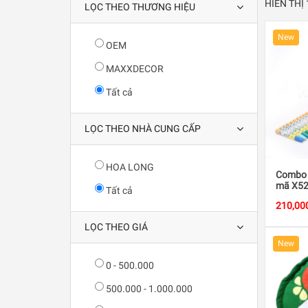
HIỂN THỊ
LỌC THEO THƯƠNG HIỆU
New
OEM
MAXXDECOR
Tất cả
LỌC THEO NHÀ CUNG CẤP
HOA LONG
Combo 
mã X52
Tất cả
210,00
LỌC THEO GIÁ
New
0 - 500.000
500.000 - 1.000.000