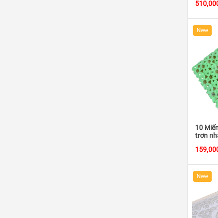
510,00
New
10 Miế
trơn nh
159,00
New