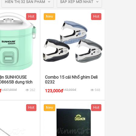
HIỂN THỊ 32 SẢN PHẨM
SẮP XẾP MỚI NHẤT
Hot
New
Hot
iện SUNHOUSE
Combo 15 cái Nhổ ghim Deli
8665B dung tích
0232
 suất 900W
1,437,000đ
262
142,000đ
948
đ
123,000đ
Hot
New
Hot