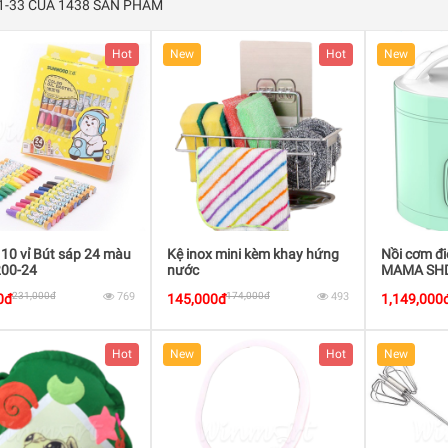
 1-33 CỦA 1438 SẢN PHẨM
Hot
New
Hot
New
10 vỉ Bút sáp 24 màu
Kệ inox mini kèm khay hứng
Nồi cơm đ
00-24
nước
MAMA SHD
1,8L công
231,000đ
769
174,000đ
493
0đ
145,000đ
1,149,000
Hot
New
Hot
New