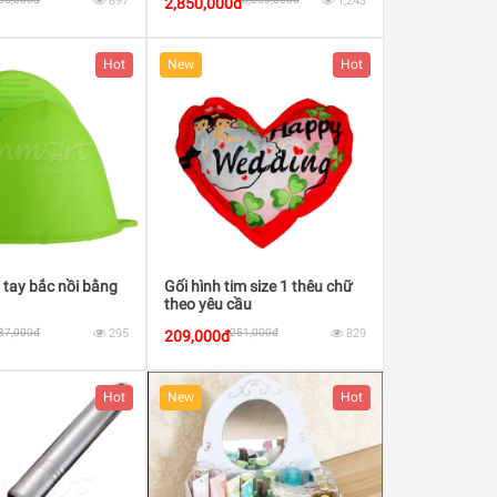
897
1,243
2,850,000đ
Hot
New
Hot
 tay bắc nồi bằng
Gối hình tim size 1 thêu chữ
theo yêu cầu
37,000đ
295
251,000đ
829
209,000đ
Hot
New
Hot