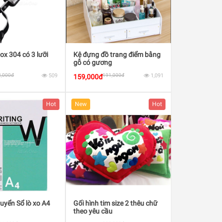
ox 304 có 3 lưỡi
Kệ đựng đồ trang điểm bằng
gỗ có gương
8,000đ
509
191,000đ
1,091
159,000đ
Hot
New
Hot
uyển Sổ lò xo A4
Gối hình tim size 2 thêu chữ
theo yêu cầu