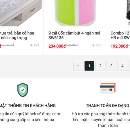
ựa trải bàn có họa
9 cái Cốc cắm bút 4 ngăn mã
Combo 12 
p nổi sang trọng
SW6136
HB mã SW
149,000đ
981
258,000đ
253
2
đ
234,000đ
192,000đ
1
2
3
4
MẬT THÔNG TIN KHÁCH HÀNG
THANH TOÁN ĐA DẠNG
ng tin của quý khách sẽ được cam
Hỗ trợ các phương thức thanh t
không cung cấp cho bên thứ ba
tiền mặt, chuyển khoản hoặc q
Thanh toán