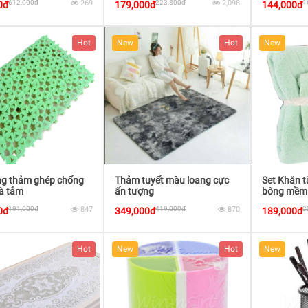
612,000đ
269
223,800đ
2,098
1
0đ
179,000đ
144,000đ
Hot
New
Hot
New
ng thảm ghép chống
Thảm tuyết màu loang cực
Set Khăn 
à tắm
ấn tượng
bông mềm
191,000đ
847
419,000đ
870
2
0đ
349,000đ
189,000đ
Hot
New
Hot
New