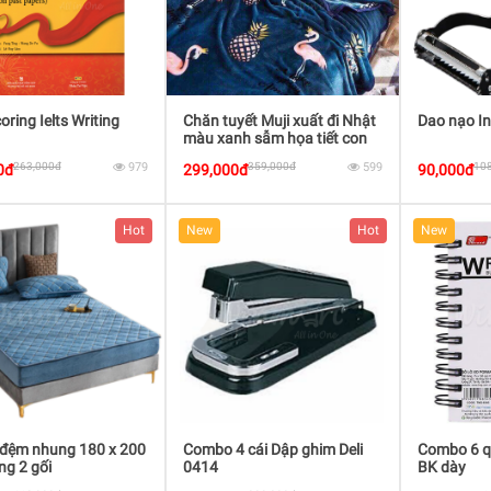
oring Ielts Writing
Chăn tuyết Muji xuất đi Nhật
Dao nạo In
màu xanh sẫm họa tiết con
cò & quả dứa
263,000đ
979
359,000đ
599
10
0đ
299,000đ
90,000đ
Hot
New
Hot
New
 đệm nhung 180 x 200
Combo 4 cái Dập ghim Deli
Combo 6 q
ng 2 gối
0414
BK dày