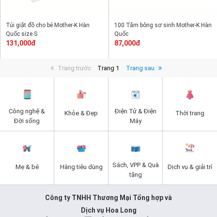
Túi giặt đồ cho bé Mother-K Hàn
100 Tăm bông sơ sinh Mother-K Hàn
Quốc size S
Quốc
131,000đ
87,000đ
Trang trước
Trang 1
Trang sau
Công nghệ &
Điện Tử & Điện
Khỏe & Đẹp
Thời trang
Đời sống
Máy
Sách, VPP & Quà
Mẹ & bé
Hàng tiêu dùng
Dịch vụ & giải trí
tặng
Công ty TNHH Thương Mại Tổng hợp và
Dịch vụ Hoa Long