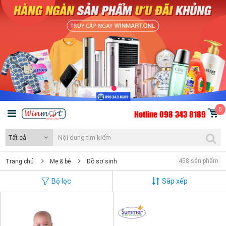
0
Hotline 098 343 8189
Tất cả
458 sản phẩm
Trang chủ
Mẹ & bé
Đồ sơ sinh
Bộ lọc
Sắp xếp