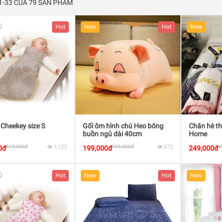
 1-33 CỦA 79 SẢN PHẨM
Hot
New
Hot
New
 Cheekey size S
Gối ôm hình chú Heo bông
Chăn hè t
buồn ngủ dài 40cm
Home
519,000đ
1,123
239,000đ
872
4
0đ
199,000đ
249,000đ
Hot
New
Hot
New