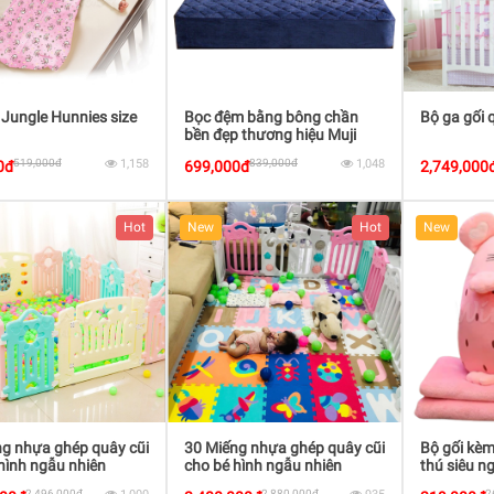
 Jungle Hunnies size
Bọc đệm bằng bông chần
Bộ ga gối 
bền đẹp thương hiệu Muji
519,000đ
1,158
839,000đ
1,048
0đ
699,000đ
2,749,000
Hot
New
Hot
New
g nhựa ghép quây cũi
30 Miếng nhựa ghép quây cũi
Bộ gối kèm
hình ngẫu nhiên
cho bé hình ngẫu nhiên
thú siêu n
2,496,000đ
2,880,000đ
2