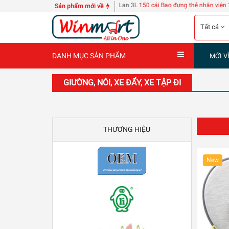
4 can nước giặt D-nee Thái Lan 3L
150 cái Bao đựng thẻ nhân viên 108
| 60 tập tr
Sản phẩm mới về
Tất cả
DANH MỤC SẢN PHẨM
MỚI V
GIƯỜNG, NÔI, XE ĐẨY, XE TẬP ĐI
THƯƠNG HIỆU
New