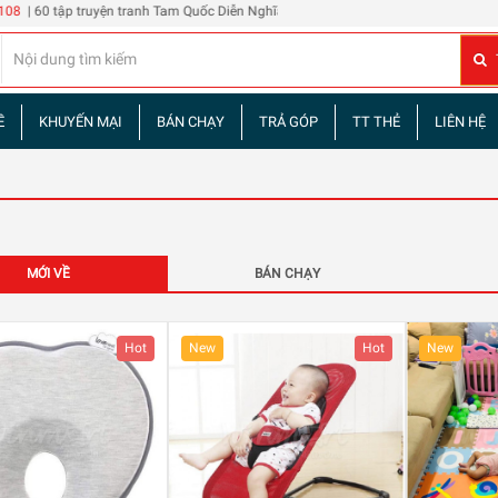
uyện tranh Tam Quốc Diễn Nghĩa
Đừng phê bình tôi
| 2 chai Rượu Vang Hibiscus Ros
Ề
KHUYẾN MẠI
BÁN CHẠY
TRẢ GÓP
TT THẺ
LIÊN HỆ
MỚI VỀ
BÁN CHẠY
Hot
New
Hot
New