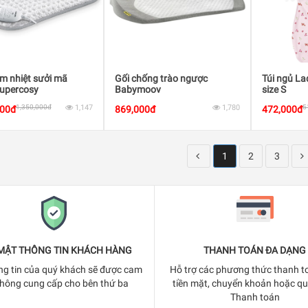
m nhiệt sưởi mã
Gối chống trào ngược
Túi ngủ L
upercosy
Babymoov
size S
1,350,000đ
1,147
1,780
5
000đ
869,000đ
472,000đ
1
2
3
MẬT THÔNG TIN KHÁCH HÀNG
THANH TOÁN ĐA DẠNG
ng tin của quý khách sẽ được cam
Hỗ trợ các phương thức thanh t
không cung cấp cho bên thứ ba
tiền mặt, chuyển khoản hoặc q
Thanh toán