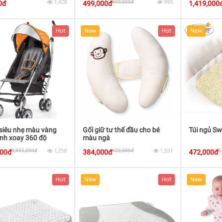
1,428
599,000đ
995
0đ
499,000đ
1,419,000
Hot
New
Hot
New
siêu nhẹ màu vàng
Gối giữ tư thế đầu cho bé
Túi ngủ Sw
nh xoay 360 độ
màu ngà
3,992,000đ
1,256
422,000đ
1,331
5
000đ
384,000đ
472,000đ
Hot
New
Hot
New