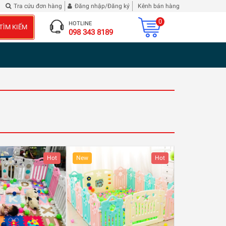
elle
Tra cứu đơn hàng
Đăng nhập/Đăng ký
Kênh bán hàng
0
HOTLINE
TÌM KIẾM
098 343 8189
Hot
New
Hot