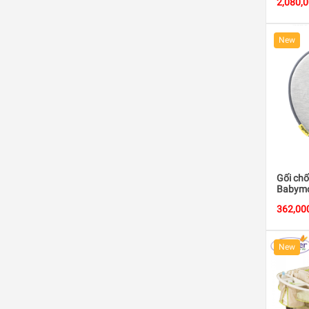
2,080,
New
Gối chố
Babymo
362,00
New