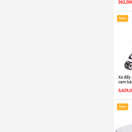
362,00
New
Xe đẩy 
cam bá
3,629,
New