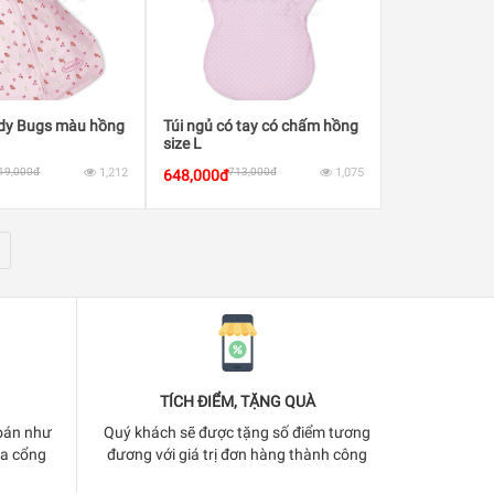
ady Bugs màu hồng
Túi ngủ có tay có chấm hồng
size L
19,000đ
1,212
713,000đ
1,075
648,000đ
TÍCH ĐIỂM, TẶNG QUÀ
oán như
Quý khách sẽ được tặng số điểm tương
ua cổng
đương với giá trị đơn hàng thành công