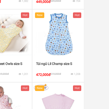
1,382
539,000đ
704
đ
449,000đ
Hot
New
Hot
eet Owls size S
Túi ngủ Lil Champ size S
19,000đ
1,201
519,000đ
1,208
472,000đ
Hot
New
Hot