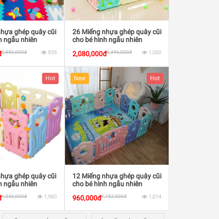
nhựa ghép quây cũi
26 Miếng nhựa ghép quây cũi
h ngẫu nhiên
cho bé hình ngẫu nhiên
2,880,000đ
935
2,496,000đ
1,000
đ
2,080,000đ
Hot
New
Hot
nhựa ghép quây cũi
12 Miếng nhựa ghép quây cũi
h ngẫu nhiên
cho bé hình ngẫu nhiên
1,536,000đ
1,980
1,152,000đ
1,014
đ
960,000đ