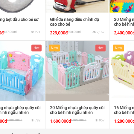
ng bẹt đầu cho bé sơ
Ghế đa năng điều chỉnh độ
30 Miếng 
cao cho bé
cho bé hìn
187,000đ
271
300,000đ
2,167
0đ
229,000đ
2,400,000
Hot
New
Hot
New
g nhựa ghép quây cũi
20 Miếng nhựa ghép quây cũi
16 Miếng 
hình ngẫu nhiên
cho bé hình ngẫu nhiên
cho bé hìn
2,304,000đ
782
1,920,000đ
957
000đ
1,600,000đ
1,280,000