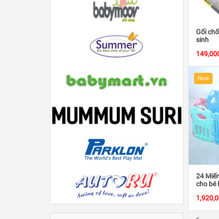
Gối chố
sinh
149,00
New
24 Miến
cho bé 
1,920,