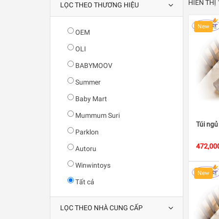
HIỂN THỊ
LỌC THEO THƯƠNG HIỆU
New
OEM
OLI
BABYMOOV
Summer
Baby Mart
Mummum Suri
Túi ngủ
Parklon
472,00
Autoru
Winwintoys
New
Tất cả
LỌC THEO NHÀ CUNG CẤP