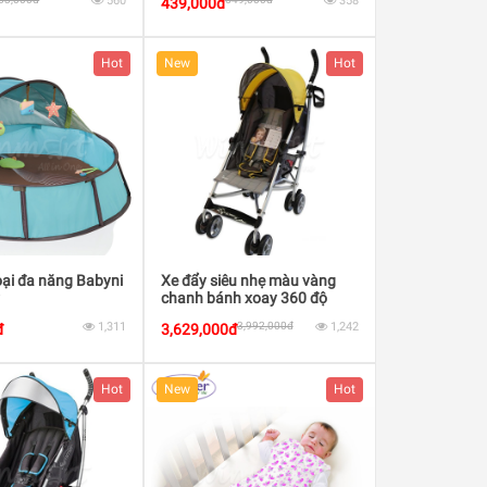
560
358
439,000đ
Hot
New
Hot
ại đa năng Babyni
Xe đẩy siêu nhẹ màu vàng
v
chanh bánh xoay 360 độ
1,311
3,992,000đ
1,242
đ
3,629,000đ
Hot
New
Hot