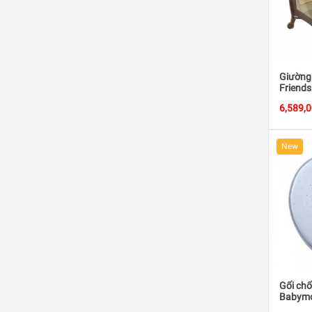
Giường
Friends
6,589,
New
Gối chố
Babymo