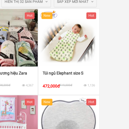
HIỂN THỊ 32 SẢN PHẨM
SẮP XẾP MỚI NHẤT
Hot
New
Hot
hương hiệu Zara
Túi ngủ Elephant size S
98,000đ
4,367
519,000đ
1,136
472,000đ
Hot
New
Hot