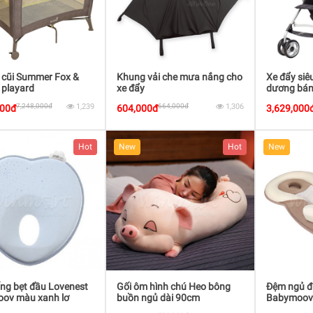
 cũi Summer Fox &
Khung vải che mưa nắng cho
Xe đẩy si
 playard
xe đẩy
dương bán
7,248,000đ
1,239
664,000đ
1,306
000đ
604,000đ
3,629,000
Hot
New
Hot
New
ng bẹt đầu Lovenest
Gối ôm hình chú Heo bông
Đệm ngủ đ
ov màu xanh lơ
buồn ngủ dài 90cm
Babymoov