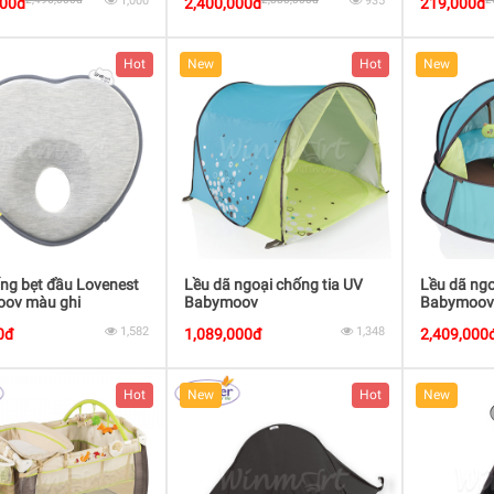
1,000
935
000đ
2,400,000đ
219,000đ
Hot
New
Hot
New
ng bẹt đầu Lovenest
Lều dã ngoại chống tia UV
Lều dã ngo
ov màu ghi
Babymoov
Babymoo
1,582
1,348
0đ
1,089,000đ
2,409,000
Hot
New
Hot
New