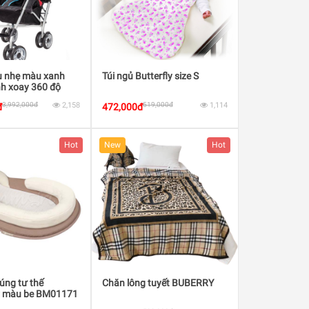
êu nhẹ màu xanh
Túi ngủ Butterfly size S
h xoay 360 độ
3,992,000đ
2,158
519,000đ
1,114
đ
472,000đ
Hot
New
Hot
úng tư thế
Chăn lông tuyết BUBERRY
 màu be BM01171