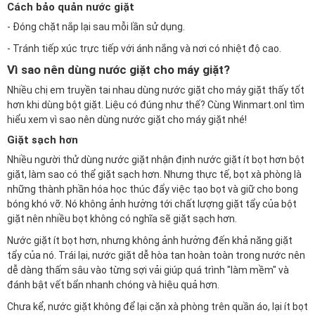
Cách bảo quản nước giặt
- Đóng chặt nắp lại sau mỗi lần sử dụng.
- Tránh tiếp xúc trực tiếp với ánh nắng và nơi có nhiệt độ cao.
Vì sao nên dùng nước giặt cho máy giặt?
Nhiều chị em truyền tai nhau dùng nước giặt cho máy giặt thấy tốt
hơn khi dùng bột giặt. Liệu có đúng như thế? Cùng
Winmart.onl
tìm
hiểu xem vì sao nên dùng nước giặt cho máy giặt nhé!
Giặt sạch hơn
Nhiều người thử dùng nước giặt nhận định nước giặt ít bọt hơn bột
giặt, làm sao có thể giặt sạch hơn. Nhưng thực tế, bọt xà phòng là
những thành phần hóa học thúc đẩy việc tạo bọt và giữ cho bong
bóng khó vỡ. Nó không ảnh hưởng tới chất lượng giặt tẩy của bột
giặt nên nhiều bọt không có nghĩa sẽ giặt sạch hơn.
Nước giặt ít bọt hơn, nhưng không ảnh hưởng đến khả năng giặt
tẩy của nó. Trái lại, nước giặt dễ hòa tan hoàn toàn trong nước nên
dễ dàng thấm sâu vào từng sợi vải giúp quá trình "làm mềm" và
đánh bật vết bẩn nhanh chóng và hiệu quả hơn.
Chưa kể, nước giặt không để lại cặn xà phòng trên quần áo, lại ít bọt