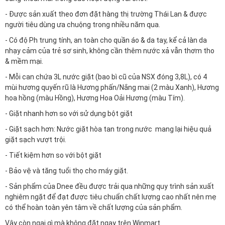
- Được sản xuất theo đơn đặt hàng thị trường Thái Lan & được
người tiêu dùng ưa chuộng trong nhiều năm qua.
- Có độ Ph trung tính, an toàn cho quần áo & da tay, kể cả làn da
nhạy cảm của trẻ sơ sinh, không cần thêm nước xả vẫn thơm tho
& mềm mại.
- Mỗi can chứa 3L nước giặt (bao bì cũ của NSX đóng 3,8L), có 4
mùi hương quyến rũ là Hương phấn/Nắng mai (2 màu Xanh), Hương
hoa hồng (màu Hồng), Hương Hoa Oải Hương (màu Tím).
- Giặt nhanh hơn so với sử dụng bột giặt
- Giặt sạch hơn: Nước giặt hòa tan trong nước mang lại hiệu quả
giặt sạch vượt trội.
- Tiết kiệm hơn so với bột giặt
- Bảo vệ và tăng tuổi thọ cho máy giặt.
- Sản phẩm của Dnee đều được trải qua những quy trình sản xuất
nghiêm ngặt để đạt được tiêu chuẩn chất lượng cao nhất nên mẹ
có thể hoàn toàn yên tâm về chất lượng của sản phẩm.
Vậy còn ngại gì mà không đặt ngay trên
Winmart.