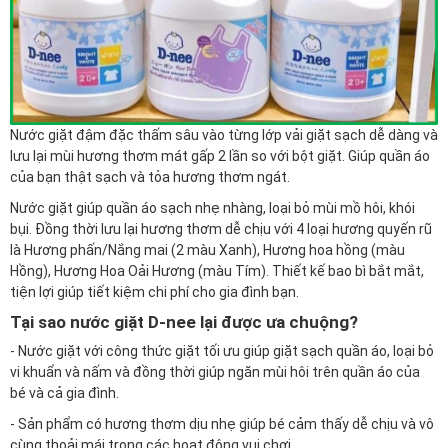
Nước giặt đậm đặc thấm sâu vào từng lớp vải giặt sạch dễ dàng và
lưu lại mùi hương thơm mát gấp 2 lần so với bột giặt. Giúp quần áo
của bạn thật sạch và tỏa hương thơm ngát.
Nước giặt giúp quần áo sạch nhẹ nhàng, loại bỏ mùi mồ hôi, khói
bụi. Đồng thời lưu lại hương thơm dễ chịu với 4 loại hương quyến rũ
là Hương phấn/Nắng mai (2 màu Xanh), Hương hoa hồng (màu
Hồng), Hương Hoa Oải Hương (màu Tím). Thiết kế bao bì bắt mắt,
tiện lợi giúp tiết kiệm chi phí cho gia đình bạn.
Tại sao nước giặt D-nee lại được ưa chuộng?
- Nước giặt với công thức giặt tối ưu giúp giặt sạch quần áo, loại bỏ
vi khuẩn và nấm và đồng thời giúp ngăn mùi hôi trên quần áo của
bé và cả gia đình.
- Sản phẩm có hương thơm dịu nhẹ giúp bé cảm thấy dễ chịu và vô
cùng thoải mái trong các hoạt động vui chơi.