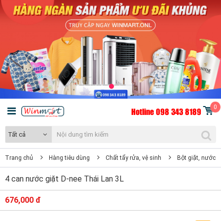
0
Hotline 098 343 8189
Tất cả
Trang chủ
Hàng tiêu dùng
Chất tẩy rửa, vệ sinh
Bột giặt, nước x
4 can nước giặt D-nee Thái Lan 3L
676,000 đ