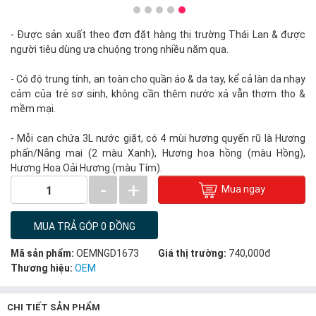
- Được sản xuất theo đơn đặt hàng thị trường Thái Lan & được
người tiêu dùng ưa chuộng trong nhiều năm qua.
- Có độ trung tính, an toàn cho quần áo & da tay, kể cả làn da nhạy
cảm của trẻ sơ sinh, không cần thêm nước xả vẫn thơm tho &
mềm mại.
- Mỗi can chứa 3L nước giặt, có 4 mùi hương quyến rũ là Hương
phấn/Nắng mai (2 màu Xanh), Hương hoa hồng (màu Hồng),
Hương Hoa Oải Hương (màu Tím).
-
+
Mua ngay
1
MUA TRẢ GÓP 0 ĐỒNG
Mã sản phẩm:
OEMNGD1673
Giá thị trường:
740,000đ
Thương hiệu:
OEM
CHI TIẾT SẢN PHẨM