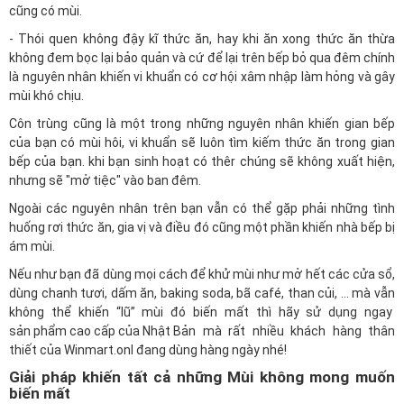
cũng có mùi.
- Thói quen không đậy kĩ thức ăn, hay khi ăn xong thức ăn thừa
không đem bọc lại bảo quản và cứ để lại trên bếp bỏ qua đêm chính
là nguyên nhân khiến vi khuẩn có cơ hội xâm nhập làm hỏng và gây
mùi khó chịu.
Côn trùng cũng là một trong những nguyên nhân khiến gian bếp
của bạn có mùi hôi, vi khuẩn sẽ luôn tìm kiếm thức ăn trong gian
bếp của bạn. khi bạn sinh hoạt có thêr chúng sẽ không xuất hiện,
nhưng sẽ "mở tiệc" vào ban đêm.
Ngoài các nguyên nhân trên bạn vẫn có thể gặp phải những tình
huống rơi thức ăn, gia vị và điều đó cũng một phần khiến nhà bếp bị
ám mùi.
Nếu như bạn đã dùng mọi cách để khử mùi như mở hết các cửa sổ,
dùng chanh tươi, dấm ăn, baking soda, bã café, than củi, … mà vẫn
không thể khiến “lũ” mùi đó biến mất thì hãy sử dụng ngay
sản phẩm cao cấp của Nhật Bản
mà rất nhiều khách hàng thân
thiết của
Winmart.onl
đang dùng hàng ngày nhé!
Giải pháp khiến tất cả những Mùi không mong muốn
biến mất