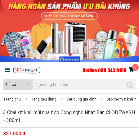
0
Hotline 098 343 8189
Tất cả
Trang chủ
Hàng tiêu dùng
Vật dụng gia đình
Sáp thơm & khử mù
3 Chai xịt khử mùi nhà bếp Công nghệ Nhật Bản CLODEWASH
- 300ml
327,000 đ