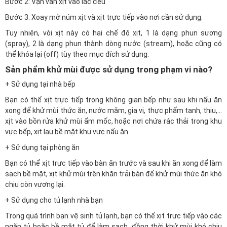
Bước 2: Vặn van xịt vào lắc đều
Bước 3: Xoay mở núm xịt và xịt trực tiếp vào nơi cần sử dụng.
Tuy nhiên, vòi xịt này có hai chế độ xịt, 1 là dạng phun sương
(spray), 2 là dạng phun thành dòng nước (stream), hoặc cũng có
thể khóa lại (off) tùy theo mục đích sử dụng.
Sản phẩm khử mùi được sử dụng trong phạm vi nào?
+ Sử dụng tại nhà bếp
Bạn có thể xịt trực tiếp trong không gian bếp như sau khi nấu ăn
xong để khử mùi thức ăn, nước mắm, gia vị, thực phẩm tanh, thiu,…
xịt vào bồn rửa khử mùi ẩm mốc, hoặc nơi chứa rác thải trong khu
vực bếp, xịt lau bề mặt khu vực nấu ăn.
+ Sử dụng tại phòng ăn
Bạn có thể xịt trực tiếp vào bàn ăn trước và sau khi ăn xong để làm
sạch bề mặt, xịt khử mùi trên khăn trải bàn để khử mùi thức ăn khó
chịu còn vương lại.
+ Sử dụng cho tủ lạnh nhà bạn
Trong quá trình bạn vệ sinh tủ lạnh, bạn có thể xịt trực tiếp vào các
ngăn tủ hoặc bề mặt tủ để làm sạch, đồng thời khử mùi khó chịu