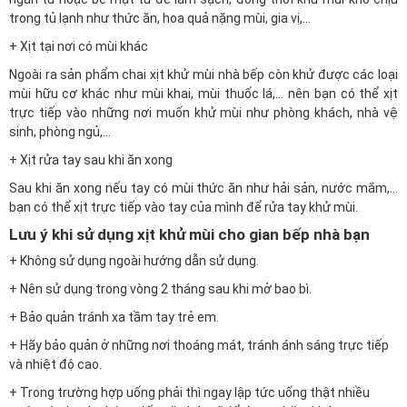
trong tủ lạnh như thức ăn, hoa quả nặng mùi, gia vị,…
+ Xịt tại nơi có mùi khác
Ngoài ra sản phẩm chai xịt khử mùi nhà bếp còn khử được các loại
mùi hữu cơ khác như mùi khai, mùi thuốc lá,… nên bạn có thể xịt
trực tiếp vào những nơi muốn khử mùi như phòng khách, nhà vệ
sinh, phòng ngủ,…
+ Xịt rửa tay sau khi ăn xong
Sau khi ăn xong nếu tay có mùi thức ăn như hải sản, nước mắm,…
bạn có thể xịt trực tiếp vào tay của mình để rửa tay khử mùi.
Lưu ý khi sử dụng xịt khử mùi cho gian bếp nhà bạn
+ Không sử dụng ngoài hướng dẫn sử dụng.
+ Nên sử dụng trong vòng 2 tháng sau khi mở bao bì.
+ Bảo quản tránh xa tầm tay trẻ em.
+ Hãy bảo quản ở những nơi thoáng mát, tránh ánh sáng trực tiếp
và nhiệt độ cao.
+ Trong trường hợp uống phải thì ngay lập tức uống thật nhiều