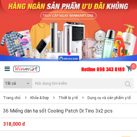
0
Hotline 098 343 8189
Tất cả
Trang chủ
Khỏe & Đẹp
Thiết bị y tế
Dụng cụ và sản phẩm y tế
36 Miếng dán hạ sốt Cooling Patch Dr.Tino 3x2 pcs
318,000 đ