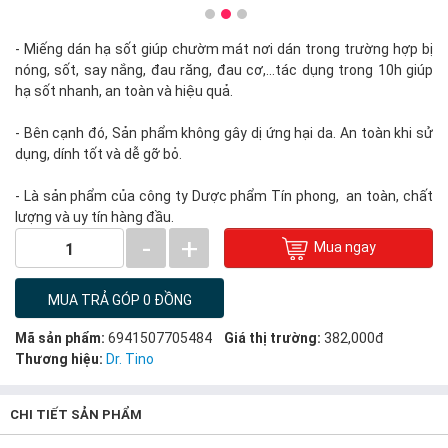
- Miếng dán hạ sốt giúp chườm mát nơi dán trong trường hợp bị
nóng, sốt, say nắng, đau răng, đau cơ,...tác dụng trong 10h giúp
hạ sốt nhanh, an toàn và hiệu quả.
- Bên cạnh đó, Sản phẩm không gây dị ứng hại da. An toàn khi sử
dụng, dính tốt và dễ gỡ bỏ.
- Là sản phẩm của công ty Dược phẩm Tín phong, an toàn, chất
lượng và uy tín hàng đầu.
-
+
Mua ngay
1
MUA TRẢ GÓP 0 ĐỒNG
Mã sản phẩm:
6941507705484
Giá thị trường:
382,000đ
Thương hiệu:
Dr. Tino
CHI TIẾT SẢN PHẨM