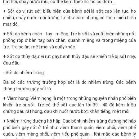
hắt hơi, chảy nước mũi, có thể kèm theo ho, ho có đờm...
+ Sốt do vi rút sởi: biểu hiện của bệnh sởi là sốt cao liên tục, ho
nhiều, chảy nước mũi tương tự như cúm nhưng có thêm biểu hiện
mắt đỏ.
+ Sốt do bệnh chân - tay - miệng: Trẻ bị sốt và xuất hiện những nốt
phồng rộp ở bàn tay, bàn chân, quanh miệng và trong miệng của
trẻ. Trẻ bỏ ăn, mệt mỏi và quấy khóc
+ Sốt do thủy đậu: vi rút gây bệnh thủy đậu sẽ khiến trẻ bị sốt nhẹ,
đau đầu.
- Sốt do nhiễm trùng
Đa số các trường trường hợp sốt là do nhiễm trùng. Các bệnh
thông thường gây sốt là:
+ Viêm họng: Viêm họng là một trong những nguyên nhân phổ biến
khiến trẻ bị sốt. Trẻ có thể sốt cao lên tới 39 - 40 độ kèm triệu
chứng đau rát họng, đau khi nuốt nước bọt, khản tiếng, mệt mỏi.
+ Nhiễm trùng đường hô hấp: Các bệnh nhiễm trùng đường hô hấp
phổ biến gây sốt ở trẻ như: viêm thanh quản, viêm phổi, viêm phế
quản, viêm màng phổi, viêm tiểu phế quản... Khi mắc các bệnh lý