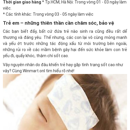
Thời gian giao hàng
* Tp.HCM, Hà Nội: Trong vòng 01 - 03 ngày làm
việc.
* Các tỉnh khác: Trong vòng 03 - 05 ngày làm việc
Trẻ em – những thiên thần cần chăm sóc, bảo vệ
Các bạn biết đấy, bất cứ đứa trẻ nào sinh ra cũng đều rất dể
thương và đáng yêu. Thế nhưng, các con lại vô cùng mỏng manh
và yếu ớt trước những tác động xấu từ môi trường bên ngoài,
những rủi ro về các mầm bệnh gây hại đến sức khỏe làm con trẻ
yếu đi, quấy khóc, thậm chí sốt cao.
Vậy nguyên nhân do đâu khiến trẻ hay gặp tình trạng sốt cao như
vậy? Cùng
Winmart.onl
tìm hiểu rõ nhé!