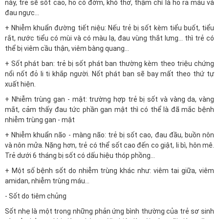
này, trẻ sẽ sốt cao, ho có đờm, khó thở, thậm chí là ho ra máu và
đau ngực...
+ Nhiễm khuẩn đường tiết niệu: Nếu trẻ bị sốt kèm tiểu buốt, tiểu
rắt, nước tiểu có mùi và có màu lạ, đau vùng thắt lưng... thì trẻ có
thể bị viêm cầu thận, viêm bàng quang...
+ Sốt phát ban: trẻ bị sốt phát ban thường kèm theo triệu chứng
nổi nốt đỏ li ti khắp người. Nốt phát ban sẽ bay mất theo thứ tự
xuất hiện.
+ Nhiễm trùng gan - mật: trường hợp trẻ bị sốt và vàng da, vàng
mắt, cảm thấy đau tức phần gan mật thì có thể là đã mắc bệnh
nhiễm trùng gan - mật
+ Nhiễm khuẩn não - màng não: trẻ bị sốt cao, đau đầu, buồn nôn
và nôn mửa. Nặng hơn, trẻ có thể sốt cao đến co giật, li bì, hôn mê.
Trẻ dưới 6 tháng bị sốt có dấu hiệu thóp phồng...
+ Một số bệnh sốt do nhiễm trùng khác như: viêm tai giữa, viêm
amidan, nhiễm trùng máu...
- Sốt do tiêm chủng
Sốt nhẹ là một trong những phản ứng bình thường của trẻ sơ sinh