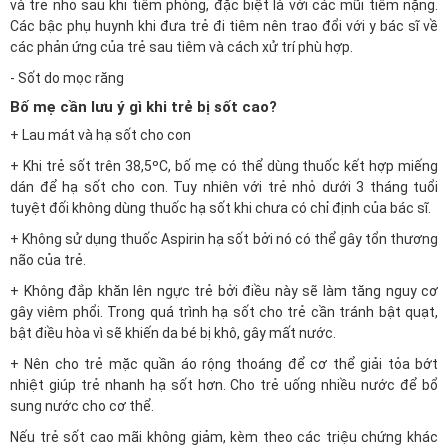
và trẻ nhỏ sau khi tiêm phòng, đặc biệt là với các mũi tiêm nặng.
Các bậc phụ huynh khi đưa trẻ đi tiêm nên trao đổi với y bác sĩ về
các phản ứng của trẻ sau tiêm và cách xử trí phù hợp.
- Sốt do mọc răng
Bố mẹ cần lưu ý gì khi trẻ bị sốt cao?
+ Lau mát và hạ sốt cho con
+ Khi trẻ sốt trên 38,5ºC, bố mẹ có thể dùng thuốc kết hợp miếng
dán để hạ sốt cho con. Tuy nhiên với trẻ nhỏ dưới 3 tháng tuổi
tuyệt đối không dùng thuốc hạ sốt khi chưa có chỉ định của bác sĩ.
+ Không sử dụng thuốc Aspirin hạ sốt bởi nó có thể gây tổn thương
não của trẻ.
+ Không đắp khăn lên ngực trẻ bởi điều này sẽ làm tăng nguy cơ
gây viêm phổi. Trong quá trình hạ sốt cho trẻ cần tránh bật quạt,
bật điều hòa vì sẽ khiến da bé bị khô, gây mất nước.
+ Nên cho trẻ mặc quần áo rộng thoáng để cơ thể giải tỏa bớt
nhiệt giúp trẻ nhanh hạ sốt hơn. Cho trẻ uống nhiều nước để bổ
sung nước cho cơ thể.
Nếu trẻ sốt cao mãi không giảm, kèm theo các triệu chứng khác