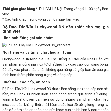
Thời gian giao hàng
* Tp.HCM, Hà Nội: Trong vòng 01 - 03 ngày làm
việc.
* Các tỉnh khác: Trong vòng 03 - 05 ngày làm việc
Bộ Dao, Dĩa/Nĩa Luckywood DN cần thiết cho mọi gia
đình Việt
Hình ảnh đóng gói sản phẩm
Nổi tiếng và uy tín vì chất liệu an toàn
Luckywood là thương hiệu lâu nổi tiếng lâu đời của Nhật Bản với
sản phẩm muỗng nĩa Inox từ
chất liệu Inox cao cấp
luôn sáng bóng,
độ dày vừa phải chắc chắn không quá nặng sẽ giúp bàn ăn của gia
đình bạn thêm phần sang trọng và đẳng cấp.
Chất liệu cao cấp, an toàn
Bộ Dao, Dĩa/ Nĩa Luckywood DN được làm bằng inox cao cấp nên rất
bền, màu inox tự nhiên luôn sáng bóng trong quá trình sử dụng.
Winmart.onl
khuyên bạn nên sử dụng những sản phẩm chất liệu
inox cao cấp, không thôi chất liệu ra các loại đồ uống lỏng trong ly/
cốc để đảm bảo an toàn cho sức khỏe của chính bạn & người thân