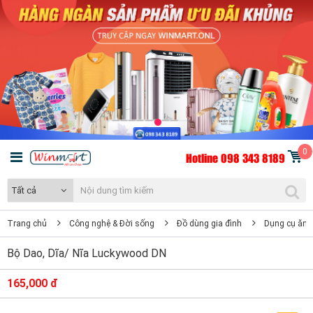
0
Hotline 098 343 8189
Tất cả
Trang chủ
Công nghệ & Đời sống
Đồ dùng gia đình
Dụng cụ ăn,
Bộ Dao, Dĩa/ Nĩa Luckywood DN
165,000 đ