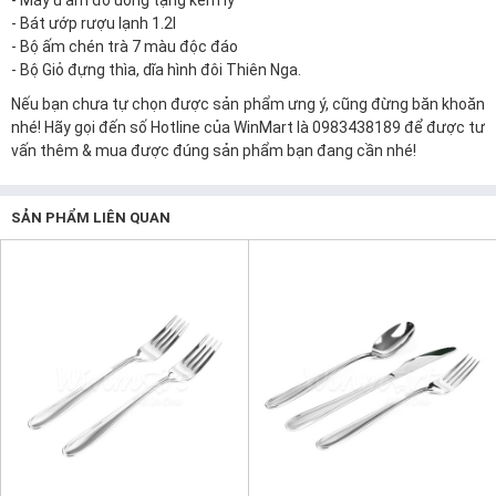
-
Máy ủ ấm đồ uống tặng kèm ly
-
Bát ướp rượu lạnh 1.2l
-
Bộ ấm chén trà 7 màu độc đáo
-
Bộ Giỏ đựng thìa, dĩa hình đôi Thiên Nga
.
Nếu bạn chưa tự chọn được sản phẩm ưng ý, cũng đừng băn khoăn
nhé! Hãy gọi đến số Hotline của
WinMart
là 0983438189 để được tư
vấn thêm & mua được đúng sản phẩm bạn đang cần nhé!
SẢN PHẨM LIÊN QUAN