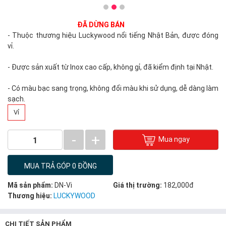
ĐÃ DỪNG BÁN
- Thuộc thương hiệu Luckywood nổi tiếng Nhật Bản, được đóng
vỉ.
- Được sản xuất từ Inox cao cấp, không gỉ, đã kiểm định tại Nhật.
- Có màu bạc sang trọng, không đổi màu khi sử dụng, dễ dàng làm
sạch.
Vỉ
-
+
Mua ngay
1
MUA TRẢ GÓP 0 ĐỒNG
Mã sản phẩm:
DN-Vi
Giá thị trường:
182,000đ
Thương hiệu:
LUCKYWOOD
CHI TIẾT SẢN PHẨM