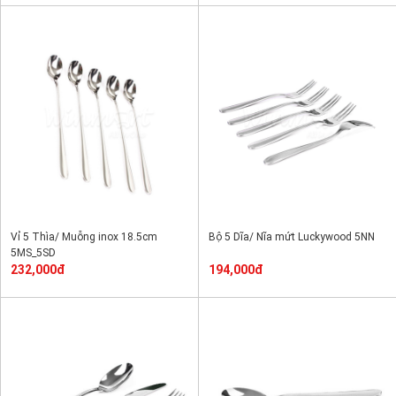
Vỉ 5 Thìa/ Muỗng inox 18.5cm
Bộ 5 Dĩa/ Nĩa mứt Luckywood 5NN
5MS_5SD
232,000đ
194,000đ