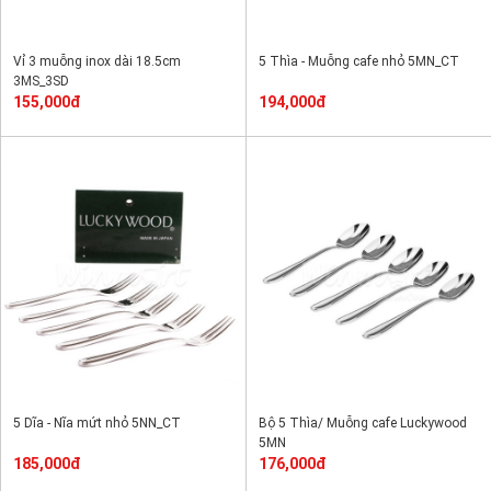
Vỉ 3 muỗng inox dài 18.5cm
5 Thìa - Muỗng cafe nhỏ 5MN_CT
3MS_3SD
155,000đ
194,000đ
5 Dĩa - Nĩa mứt nhỏ 5NN_CT
Bộ 5 Thìa/ Muỗng cafe Luckywood
5MN
185,000đ
176,000đ