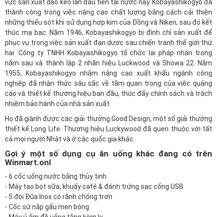
vực sản xuất dao kéo lần đầu tiên tại nước này. Kobayashikogyo đã
thành công trong việc nâng cao chất lượng bằng cách cải thiện
những thiếu sót khi sử dụng hợp kim của Đồng và Niken, sau đó kết
thúc mạ bạc. Năm 1946, Kobayashikogyo bị đình chỉ sản xuất để
phục vụ trong việc sản xuất đạn dược sau chiến tranh thế giới thứ
hai. Công ty TNHH Kobayashikogyo tổ chức lại pháp nhân trong
năm sau và thành lập 2 nhãn hiệu Luckwood và Showa 22. Năm
1955, Kobayashikogyo nhằm nâng cao xuất khẩu ngành công
nghiệp đã nhận thức sâu sắc về tầm quan trọng của việc quảng
cáo và thiết kế thương hiệu ban đầu, thúc đẩy chính sách và trách
nhiệm bảo hành của nhà sản xuất.
Họ đã giành được các giải thưởng Good Design, một số giải thưởng
thiết kế Long Life. Thương hiệu Luckywood đã quen thuộc với tất
cả mọi người Nhật và ở các quốc gia khác.
Gợi ý một số dụng cụ ăn uống khác đang có trên
Winmart.onl
-
6 cốc uống nước bằng thủy tinh
-
Máy tạo bọt sữa, khuấy café & đánh trứng sạc cổng USB
-
5 đôi Đũa Inox có rãnh chống trơn
-
Cốc sứ nắp gấu men bóng