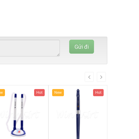
80%
Complete
Gửi đi
(danger)
ew
Hot
New
Hot
New