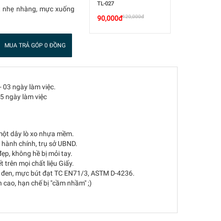
TL-027
iết nhẹ nhàng, mực xuống
120,000đ
90,000đ
MUA TRẢ GÓP 0 ĐỒNG
- 03 ngày làm việc.
05 ngày làm việc
 một dây lò xo nhựa mềm.
 hành chính, trụ sở UBND.
ẹp, không hề bị mỏi tay.
 trên mọi chất liệu Giấy.
 đen, mực bút đạt TC EN71/3, ASTM D-4236.
 cao, hạn chế bị "cầm nhầm" ;)