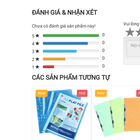
ĐÁNH GIÁ & NHẬN XÉT
Vui lòng
Chưa có đánh giá sản phẩm này!
0
5
0
4
80%
0
Complete
3
80%
(danger)
0
Complete
2
80%
(danger)
0
Complete
1
80%
(danger)
Complete
CÁC SẢN PHẨM TƯƠNG TỰ
(danger)
Hot
New
Hot
New