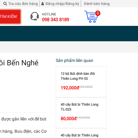
ranh Tam Quốc Diễn Nghĩa
Đừng phê bình tôi
| 2 chai Rượu Vang Hibiscus Roselle
Tra cứu đơn hàng
Đăng nhập/Đăng ký
Kênh bán hàng
0
HOTLINE
TÌM KIẾM
098 343 8189
Sản phẩm liên quan
ôi Bến Nghé
12 bộ Bút dính bàn đôi
Thiên Long PH 02
259,000đ
192,000đ
40 cây Bút bi Thiên Long
TL-023
130,000đ
80,000đ
được gắn liền với đế bút
n hàng, Bưu điện, các Cơ
40 cây Bút bi Thiên Long