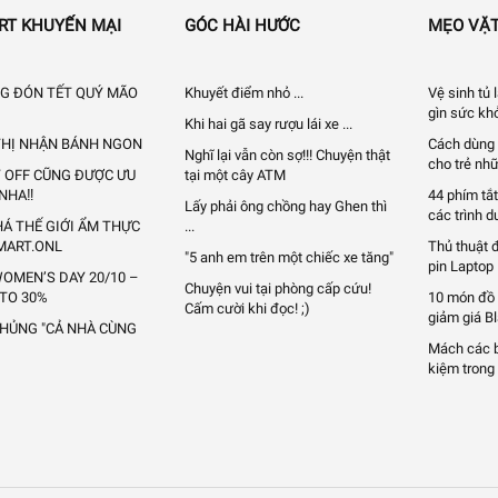
RT KHUYẾN MẠI
GÓC HÀI HƯỚC
MẸO VẶT
G ĐÓN TẾT QUÝ MÃO
Khuyết điểm nhỏ ...
Vệ sinh tủ
gìn sức khỏ
Khi hai gã say rượu lái xe ...
 THỊ NHẬN BÁNH NGON
Cách dùng 
Nghĩ lại vẫn còn sợ!!! Chuyện thật
cho trẻ nhữ
Y OFF CŨNG ĐƯỢC ƯU
tại một cây ATM
 NHA‼
44 phím tắt
Lấy phải ông chồng hay Ghen thì
các trình d
Á THẾ GIỚI ẨM THỰC
...
MART.ONL
Thủ thuật 
"5 anh em trên một chiếc xe tăng"
pin Laptop
OMEN’S DAY 20/10 –
Chuyện vui tại phòng cấp cứu!
 TO 30%
10 món đồ
Cấm cười khi đọc! ;)
giảm giá B
KHỦNG "CẢ NHÀ CÙNG
Mách các bạ
kiệm trong 