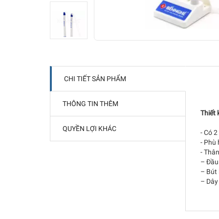
CHI TIẾT SẢN PHẨM
THÔNG TIN THÊM
Thiết
QUYỀN LỢI KHÁC
- Có 2
- Phù 
- Thân
– Đầu 
– Bút
– Dây 