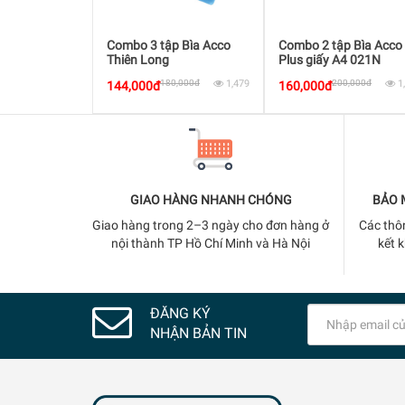
p Bìa Acco
Combo 3 tập Bìa Acco
Combo 2 tập Bìa Acco
i
Thiên Long
Plus giấy A4 021N
5,000đ
1,589
180,000đ
1,479
200,000đ
1
144,000đ
160,000đ
GIAO HÀNG NHANH CHÓNG
BẢO 
Giao hàng trong 2–3 ngày cho đơn hàng ở
Các thô
nội thành TP Hồ Chí Minh và Hà Nội
kết 
ĐĂNG KÝ
NHẬN BẢN TIN