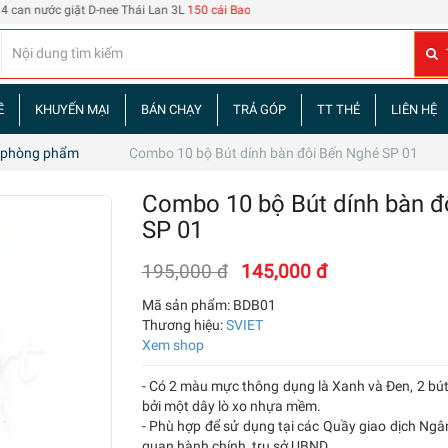
nước giặt D-nee Thái Lan 3L
150 cái Bao đựng thẻ nhân viên 108
| 60 tập truyện t
Ề
KHUYẾN MẠI
BÁN CHẠY
TRẢ GÓP
TT THẺ
LIÊN HỆ
 phòng phẩm
Combo 10 bộ Bút dính bàn đôi Bến Nghé SP 01
Combo 10 bộ Bút dính bàn đ
SP 01
195,000 đ
145,000 đ
Mã sản phẩm:
BDB01
Thương hiệu:
SVIET
Xem shop
- Có 2 màu mực thông dụng là Xanh và Đen, 2 bút 
bởi một dây lò xo nhựa mềm.
- Phù hợp để sử dụng tại các Quầy giao dịch Ngâ
quan hành chính, trụ sở UBND.