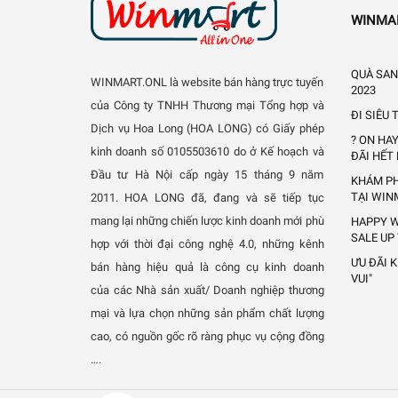
WINMA
QUÀ SAN
WINMART.ONL là website bán hàng trực tuyến
2023
của Công ty TNHH Thương mại Tổng hợp và
ĐI SIÊU
Dịch vụ Hoa Long (HOA LONG) có Giấy phép
? ON HA
kinh doanh số 0105503610 do ở Kế hoạch và
ĐÃI HẾT
Đầu tư Hà Nội cấp ngày 15 tháng 9 năm
KHÁM PH
TẠI WIN
2011.
HOA LONG đã, đang và sẽ tiếp tục
mang lại những chiến lược kinh doanh mới phù
HAPPY W
SALE UP
hợp với thời đại công nghệ 4.0, những kênh
ƯU ĐÃI 
bán hàng hiệu quả là công cụ kinh doanh
VUI"
của các Nhà sản xuất/ Doanh nghiệp thương
mại và lựa chọn những sản phẩm chất lượng
cao, có nguồn gốc rõ ràng phục vụ cộng đồng
….