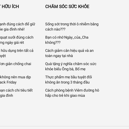
 HỮU ÍCH
CHĂM SÓC SỨC KHỎE
 lạnh đúng cách để giữ
Sống sót trong thời ô nhiễm bằng
e gia đình nhé!
cách nào???
quạt sưởi đúng cách
Bạn có nhớ Ngày_của_Cha
ng ngày giá rét
không???
 hữu dụng trên tất cả
Cách giảm cân hiệu quả và an
uyệt
toàn ngay tại nhà
đơn giản chống chai
Quà tặng ý nghĩa chăm sóc sức
khỏe biếu Ông bà, Bố mẹ
 không nên mua dịp
Thực phẩm mẹ bầu tuyệt đối
lack Friday
không ăn trong 3 tháng đầu
n cách chi tiêu tiết
Cách phòng bệnh Viêm đường hô
gia đình
hấp cho trẻ khi giao mùa