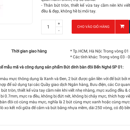
- Thân bút tròn, thiết kế vừa tay cầm nên khi v
đều & đẹp, không hề bị mỏi tay.
+
CHO VÀO GIỎ HÀNG
-
Thời gian giao hàng
* Tp.HCM, Hà Nội: Trong vòng 01 
* Các tỉnh khác: Trong vòng 03 - 
 kế mẫu mã và công dụng sản phẩm Bút dính bàn đôi Bến Nghé SP 01:
 màu mực thông dụng là Xanh và Đen, 2 bút được gắn liền với đế bút bởi
hợp để sử dụng tại các Quầy giao dịch Ngân hàng, Bưu điện, các Cơ quan
 bút tròn, thiết kế vừa tay cầm nên khi viết nhẹ nhàng, mực xuống đều & đ
bi 0.7mm, mực ra đều, không bị đứt nét, không bị chảy mực, thích hợp viết
 bàn đôi có cùng màu mực, nghĩa là 2 bút cùng mực xanh hoặc cùng mực
lò xo kết nối giữa đế cắm và bút bằng nhựa mềm, dài 250 vòng, có độ bền