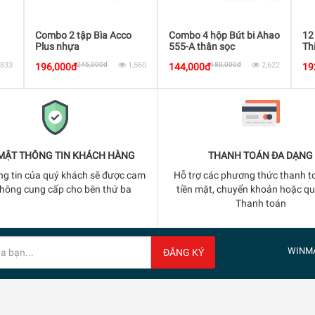
Combo 2 tập Bìa Acco
Combo 4 hộp Bút bi Ahao
12
Plus nhựa
555-A thân sọc
Th
,833
245,000đ
1,560
180,000đ
2,622
196,000đ
144,000đ
19
MẬT THÔNG TIN KHÁCH HÀNG
THANH TOÁN ĐA DẠNG
ng tin của quý khách sẽ được cam
Hỗ trợ các phương thức thanh t
không cung cấp cho bên thứ ba
tiền mặt, chuyển khoản hoặc q
Thanh toán
WINM
ĐĂNG KÝ