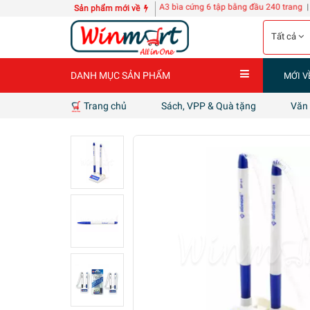
tách POLY-TECH KZ118
10 quyển Sổ A3 bìa cứng 6 tập bằng đầu 240 trang
| 4 can 
Sản phẩm mới về
Tất cả
DANH MỤC SẢN PHẨM
MỚI V
Trang chủ
Sách, VPP & Quà tặng
Văn