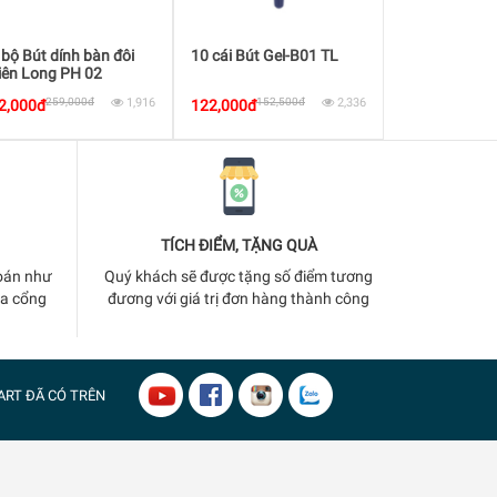
 bộ Bút dính bàn đôi
10 cái Bút Gel-B01 TL
Combo 4 cái Bú
iên Long PH 02
pentel BL57
259,000đ
1,916
152,500đ
2,336
180,
2,000đ
122,000đ
144,000đ
TÍCH ĐIỂM, TẶNG QUÀ
oán như
Quý khách sẽ được tặng số điểm tương
ua cổng
đương với giá trị đơn hàng thành công
ART
ĐÃ CÓ TRÊN