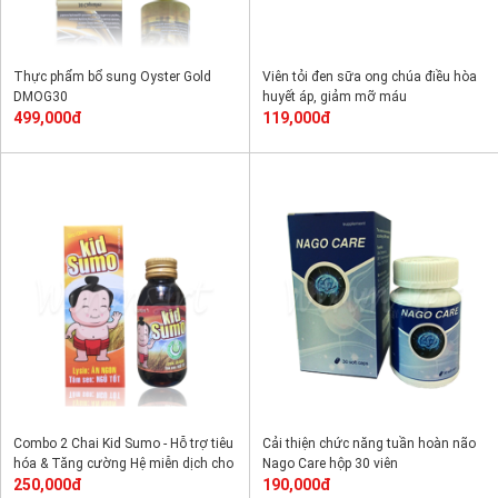
Thực phẩm bổ sung Oyster Gold
Viên tỏi đen sữa ong chúa điều hòa
DMOG30
huyết áp, giảm mỡ máu
499,000đ
119,000đ
Combo 2 Chai Kid Sumo - Hỗ trợ tiêu
Cải thiện chức năng tuần hoàn não
hóa & Tăng cường Hệ miễn dịch cho
Nago Care hộp 30 viên
trẻ em
250,000đ
190,000đ