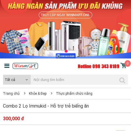
0
Hotline 098 343 8189
Tất cả
Trang chủ
Khỏe & Đẹp
Thực phẩm chức năng
Combo 2 Lọ Immukid - Hỗ trợ trẻ biếng ăn
300,000 đ