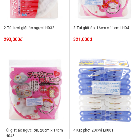
2 Túi lưới giặt áo ngực LH032
2 Túi giặt áo, 16cm x 11cm LH041
293,000đ
321,000đ
Túi giặt áo ngực lớn, 20cm x 14cm
4 Kẹp phơi 20c/vỉ LK001
LH046