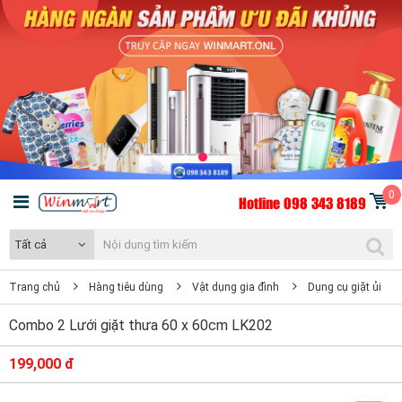
0
Hotline 098 343 8189
Tất cả
Trang chủ
Hàng tiêu dùng
Vật dụng gia đình
Dụng cụ giặt ủi
Combo 2 Lưới giặt thưa 60 x 60cm LK202
199,000 đ