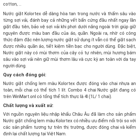
cotton, ...
Nước giặt Kolortex dễ dàng hòa tan trong nước và thấm sâu vào
từng sợi vải, đánh bay cả những vết bẩn cứng đầu nhất ngay lần
giặt đầu tiên, bảo vệ sợi vải khi phơi dưới nắng ngoài trời giúp giữ
nguyên được màu ban đầu của áo, quần. Ngoài ra, nhờ có công
thức đậm đặc nên lượng nước giặt sử dụng ít vẫn có thể giặt sạch
được nhiều quần áo, tiết kiệm tiền bạc cho người dùng. Đặc biệt,
Nước giặt này có mùi thơm của cây cỏ tự nhiên, mùi hương bám
sâu vào sợi vải nên giữ mùi thơm lâu và cực kỳ an toàn với da tay
người dùng.
Quy cách đóng gói:
Nước giặt chống lem màu Kolortex được đóng vào chai nhựa an
toàn, mỗi chai có thể tích 1 lít. Combo 4 chai Nước giặt đang có
trên WinMart.onl có tổng thể tích thực là 4l (1L/ 1 chai).
Chất lượng và xuất xứ:
Với nguồn nguyên liệu nhập khẩu Châu Âu đã làm cho sản phẩm
Nước giặt chống lem màu Kolortex có nhiều ưu điểm nổi trội so với
các sản phẩm tương tự trên thị trường, được đóng chai và kiểm
định lại chất lượng tại Việt Nam.