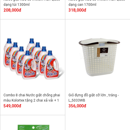
dạng túi 1300ml
dạng can 1700ml
208,000đ
318,000đ
Combo 8 chai Nước giặt chống phai
Giỏ đựng đồ giặt cỡ lớn , trắng -
màu Kolortex tặng 2 chai xả vải + 1
L_5033WB
chai lau sàn + 1 chai lau bếp
549,000đ
356,000đ