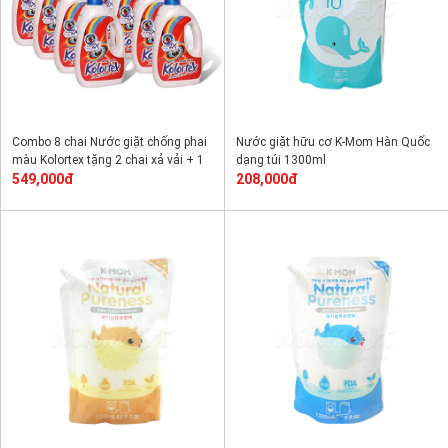
Combo 8 chai Nước giặt chống phai
Nước giặt hữu cơ K-Mom Hàn Quốc
màu Kolortex tặng 2 chai xả vải + 1
dạng túi 1300ml
chai lau sàn + 1 chai lau bếp
549,000đ
208,000đ