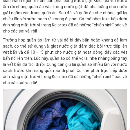
loại nhanh sạch thì chỉ cần pha loãng Nước giặt Kolortex với Nước
ấm rồi nhúng quần áo vào trong nước giặt đã pha loãng cho nước
giặt ngấm vào trong quần áo. Sau đó, vò quần áo nhẹ nhàng, giũ lại
nhiều lần với nước sạch rồi mang đi phơi. Có thể phơi trực tiếp dưới
ánh nắng mặt trời vì trong Kolortex đã có những "chiến binh" bảo vệ
cho các sợi vải rồi!
Trường hợp quần áo làm từ vải dễ bị dây bẩn hoặc không dễ làm
sạch, có thể sử dụng vài giọt nước giặt đậm đặc bôi trực tiếp lên
vết bẩn và để 10 - 15 phút cho nước giặt hoạt động, đẩy các vết
bẩn nổi lên trên. Lúc này, quần áo có thể vò lại nhẹ nhàng bằng tay
là vết bẩn đã trôi đi rồi. Cũng cần giũ lại quần áo nhiều lần với nước
sạch trước khi mang quần áo đi phơi. Có thể phơi trực tiếp dưới
ánh nắng mặt trời vì trong Kolortex đã có những "chiến binh" bảo vệ
cho các sợi vải rồi!