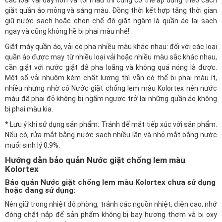
các loại vải dày hơn và tối màu thì cũng có thể áp dụng theo cách
giặt quần áo mỏng và sáng màu. Đồng thời kết hợp tăng thời gian
giũ nước sạch hoặc chọn chế độ giặt ngâm là quần áo lại sạch
ngay và cũng không hề bị phai màu nhé!
Giặt máy quần áo, vải có pha nhiều màu khác nhau: đối với các loại
quần áo được may từ nhiều loại vải hoặc nhiều màu sắc khác nhau,
cần giặt với nước giặt đã pha loãng và không quá nóng là được.
Một số vải nhuộm kém chất lượng thì vẫn có thể bị phai màu ít,
nhiều nhưng nhờ có Nước giặt chống lem màu Kolortex nên nước
màu đã phai đỏ không bị ngấm ngược trở lại những quần áo không
bị phai màu kia.
* Lưu ý khi sử dụng sản phẩm: Tránh để mắt tiếp xúc với sản phẩm.
Nếu có, rửa mắt bằng nước sạch nhiều lần và nhỏ mắt bằng nước
muối sinh lý 0.9%.
Hướng dẫn bảo quản Nước giặt chống lem màu
Kolortex
Bảo quản Nước giặt chống lem màu Kolortex chưa sử dụng
hoặc đang sử dụng:
Nên giữ trong nhiệt độ phòng, tránh các nguồn nhiệt, điện cao, nhớ
đóng chặt nắp để sản phẩm không bị bay hương thơm và bị oxy