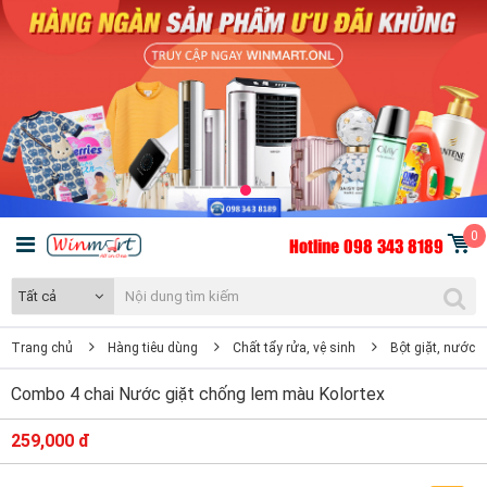
0
Hotline 098 343 8189
Tất cả
Trang chủ
Hàng tiêu dùng
Chất tẩy rửa, vệ sinh
Bột giặt, nước x
Combo 4 chai Nước giặt chống lem màu Kolortex
259,000 đ