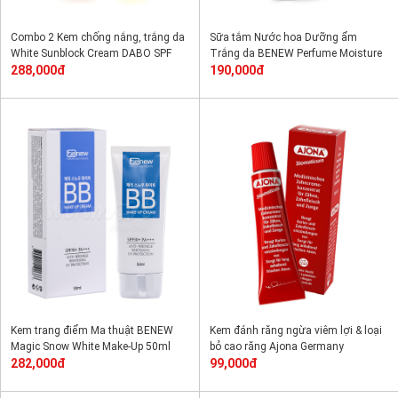
Combo 2 Kem chống nắng, trắng da
Sữa tắm Nước hoa Dưỡng ẩm
White Sunblock Cream DABO SPF
Trắng da BENEW Perfume Moisture
50+++ 70ml
288,000đ
Rich White Milk 500ml
190,000đ
Kem trang điểm Ma thuật BENEW
Kem đánh răng ngừa viêm lợi & loại
Magic Snow White Make-Up 50ml
bỏ cao răng Ajona Germany
282,000đ
99,000đ