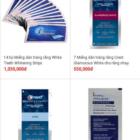
14 túi Miếng dán trắng răng White
7 Miếng dán trắng răng Crest
Teeth Whitening Strips
Glamorous White cho răng nhạy
1,030,000đ
cảm
550,000đ