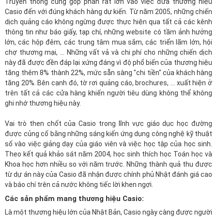
Truyền thông cũng góp phần rất lớn vào việc đưa thương hiệu
Casio đến với đúng khách hàng dự kiến. Từ năm 2005, những chiến
dịch quảng cáo không ngừng được thực hiện qua tất cả các kênh
thông tin như báo giấy, tạp chí, những website có tầm ảnh hưởng
lớn, các hộp đêm, các trung tâm mua sắm, các triển lãm lớn, hội
chợ thương mại, ... Những vất vả và chi phí cho những chiến dịch
này đã được đền đáp lại xứng đáng vì độ phổ biến của thương hiệu
tăng thêm 8% thành 22%, mức sẵn sàng "chi tiền" của khách hàng
tăng 20%. Bên cạnh đó, tờ rơi quảng cáo, brochures, ... xuất hiện ở
trên tất cả các cửa hàng khiến người tiêu dùng không thể không
ghi nhớ thương hiệu này.
Vai trò then chốt của Casio trong lĩnh vực giáo dục học đường
được củng cố bằng những sáng kiến ứng dụng công nghệ kỹ thuật
số vào việc giảng dạy của giáo viên và việc học tập của học sinh.
Theo kết quả khảo sát năm 2004, học sinh thích học Toán học và
Khoa học hơn nhiều so với năm trước. Những thành quả thu được
từ dự án này của Casio đã nhận được chính phủ Nhật đánh giá cao
và báo chí trên cả nước không tiếc lời khen ngợi.
Các sản phẩm mang thương hiệu Casio:
Là một thương hiệu lớn của Nhật Bản, Casio ngày càng được người