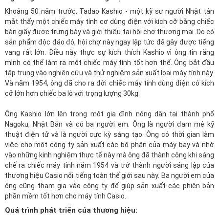
Khoảng 50 năm trước, Tadao Kashio - một kỹ sư người Nhật tận
mắt thấy một chiếc máy tính cơ dùng điện với kích cỡ bằng chiếc
bàn giấy được trưng bày và giới thiệu tại hội chợ thương mại. Do có
sản phẩm độc đáo đó, hội chợ này ngay lập tức đã gây được tiếng
vang rất lớn. Điều này thực sự kích thích Kashio vì ông tin rằng
mình có thể làm ra một chiếc máy tính tốt hơn thế. Ông bắt đầu
tập trung vào nghiên cứu và thử nghiệm sản xuất loại máy tính này.
Và năm 1954, ông đã cho ra đời chiếc máy tính dùng điện có kích
cỡ lớn hơn chiếc ba lô với trọng lượng 30kg.
Ông Kashio lớn lên trong một gia đình nông dân tại thành phố
Nagoku, Nhật Bản và có ba người em. Ông là người đam mê kỹ
thuật điện tử và là người cực kỳ sáng tạo. Ông có thời gian làm
việc cho một công ty sản xuất các bộ phận của máy bay và nhờ
vào những kinh nghiệm thực tế này mà ông đã thành công khi sáng
chế ra chiếc máy tính năm 1954 và trở thành người sáng lập của
thương hiệu Casio nổi tiếng toàn thế giới sau này. Ba người em của
ông cũng tham gia vào công ty để giúp sản xuất các phiên bản
phần mềm tốt hơn cho máy tính Casio.
Quá trình phát triển của thương hiệu: