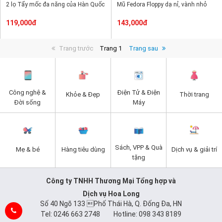
2 lọ Tẩy mốc đa năng của Hàn Quốc
Mũ Fedora Floppy dạ nỉ, vành nhỏ
119,000đ
143,000đ
Trang trước
Trang 1
Trang sau
Công nghệ &
Điện Tử & Điện
Khỏe & Đẹp
Thời trang
Đời sống
Máy
Sách, VPP & Quà
Mẹ & bé
Hàng tiêu dùng
Dịch vụ & giải trí
tặng
Công ty TNHH Thương Mại Tổng hợp và
Dịch vụ Hoa Long
Số 40 Ngõ 133 Phố Thái Hà, Q. Đống Đa, HN
Tel: 0246 663 2748 Hotline: 098 343 8189