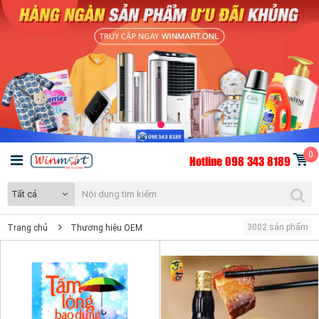
0
Hotline 098 343 8189
Tất cả
3002 sản phẩm
Trang chủ
Thương hiệu OEM