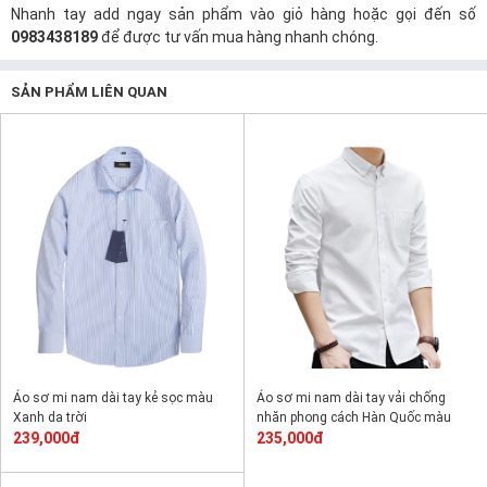
Nhanh tay add ngay sản phẩm vào giỏ hàng hoặc gọi đến số
0983438189
để được tư vấn mua hàng nhanh chóng.
SẢN PHẨM LIÊN QUAN
Áo sơ mi nam dài tay kẻ sọc màu
Áo sơ mi nam dài tay vải chống
Xanh da trời
nhăn phong cách Hàn Quốc màu
239,000đ
Trắng
235,000đ