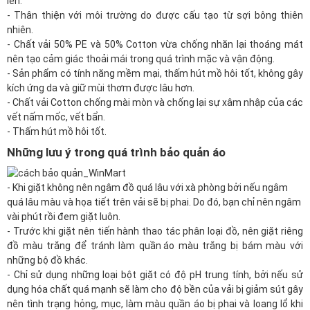
lên.
- Thân thiện với môi trường do được cấu tạo từ sợi bông thiên
nhiên.
- Chất vải 50% PE và 50% Cotton vừa chống nhăn lại thoáng mát
nên tạo cảm giác thoải mái trong quá trình mặc và vận động.
- Sản phẩm có tính năng mềm mại, thấm hút mồ hôi tốt, không gây
kích ứng da và giữ mùi thơm được lâu hơn.
- Chất vải Cotton chống mài mòn và chống lại sự xâm nhập của các
vết nấm mốc, vết bẩn.
- Thấm hút mồ hôi tốt.
Những lưu ý trong quá trình bảo quản áo
- Khi giặt không nên ngâm đồ quá lâu với xà phòng bởi nếu ngâm
quá lâu màu và họa tiết trên vải sẽ bị phai. Do đó, bạn chỉ nên ngâm
vài phút rồi đem giặt luôn.
- Trước khi giặt nên tiến hành thao tác phân loại đồ, nên giặt riêng
đồ màu trắng để tránh làm
quần áo
màu trắng bị bám màu với
những bộ đồ khác.
- Chỉ sử dụng những loại bột giặt có độ pH trung tính, bởi nếu sử
dụng hóa chất quá mạnh sẽ làm cho độ bền của vải bị giảm sút gây
nên tình trạng hỏng, mục, làm màu quần áo bị phai và loang lổ khi