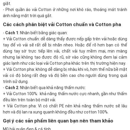
giặt.
- Phơi quần áo vải Cotton ở những nơi khô ráo, thoáng mát tránh
ánh nắng mặt trời quá gắt.
Các cách phân biệt vải Cotton chuẩn và Cotton pha
-
Cách 1
: Nhận biết bằng giác quan:
+ Vải Cotton chuẩn: dễ dàng thấy được nếp gấp trên vải hoặc dùng
tay để vò vải sẽ rất dễ bị nhăn nheo. Hoặc để rõ hơn bạn có thể
dùng tay sờ trực tiếp lên vải, chất vải tuy mềm mại, mịn màng
nhưng lại không tạo được độ rũ, sờ vào cũng không đem lại cảm
giác lạnh như các loại vải Cotton pha khác trên thị trường hiện nay.
+ Vải Cotton pha: không dễ dàng bị nhàu khi vò, hơn thế nữa bề mặt
vải có độ bóng rất đẹp và độ bền cao cho người dùng trong quá
trình sử dụng.
-
Cách 2
: Nhận biết qua khả năng thấm nước:
+ Vải Cotton 100%: khả năng thấm nước cực nhanh, gần như thấm
đều lên trên toàn bộ mặt vải.
+ Vải Cotton pha: Vì có chất PE nên khả năng thấm nước sẽ lâu
hơn và độ lan ra xung quanh không đều như cotton 100%.
Gợi ý các sản phẩm liên quan bạn nên tham khảo
Mũ hải quân đẹp & cá tính