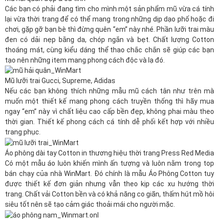
Các bạn có phải đang tìm cho mình một sản phẩm
mũ
vừa cá tính
lại vừa thời trang để có thể mang trong những dịp dạo phố hoặc đi
chơi, gặp gỡ bạn bè thì đừng quên “em” này nhé. Phần lưỡi trai màu
đen có dải nẹp bằng da, chóp ngắn và bẹt. Chất lượng Cotton
thoáng mát, cùng kiểu dáng
thể thao
chắc chắn sẽ giúp các bạn
tạo nên những item mang phong cách độc và lạ đó.
Mũ lưỡi trai Gucci, Supreme, Adidas
Nếu các bạn không thích những mẫu mũ cách tân như trên mà
muốn một thiết kế mang phong cách truyền thống thì hãy mua
ngay “em” này vì chất liệu cao cấp bền đẹp, không phai màu theo
thời gian. Thiết kế phong cách cá tính dễ phối kết hợp với nhiều
trang phục.
Áo phông dài tay Cotton in thương hiệu thời trang Press Red Media
Có một mẫu áo luôn khiến mình ấn tượng và luôn nằm trong top
bán chạy của nhà
WinMart
. Đó chính là mẫu
Áo Phông Cotton
tuy
được thiết kế đơn giản nhưng vẫn theo kịp các xu hướng thời
trang. Chất vải Cotton bền và có khả năng co giãn, thấm hút mồ hôi
siêu tốt nên sẽ tạo cảm giác thoải mái cho người mặc.