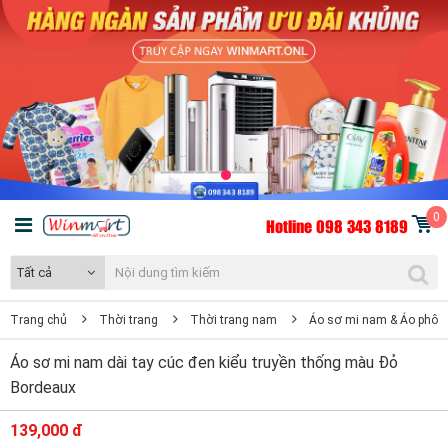
0
Hotline 098 343 8189
Tất cả
Trang chủ
Thời trang
Thời trang nam
Áo sơ mi nam & Áo phôn
Áo sơ mi nam dài tay cúc đen kiểu truyền thống màu Đỏ
Bordeaux
139,000 đ