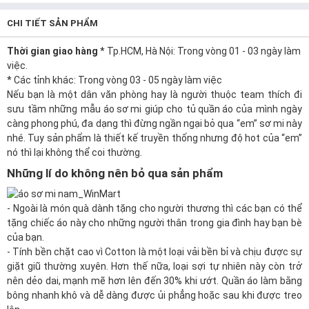
CHI TIẾT SẢN PHẨM
Thời gian giao hàng
* Tp.HCM, Hà Nội: Trong vòng 01 - 03 ngày làm
việc.
* Các tỉnh khác: Trong vòng 03 - 05 ngày làm việc
Nếu bạn là một dân văn phòng hay là người thuộc team thích đi
sưu tầm những mẫu
áo sơ mi
giúp cho
tủ quần áo
của mình ngày
càng phong phú, đa dạng thì đừng ngần ngại bỏ qua “em” sơ mi này
nhé. Tuy sản phẩm là thiết kế truyền thống nhưng độ hot của “em”
nó thì lại không thể coi thường.
Những lí do không nên bỏ qua sản phẩm
- Ngoài là món
quà
dành tặng cho người thương thì các bạn có thể
tặng chiếc áo này cho những người thân trong gia đình hay bạn bè
của bạn.
- Tính bền chặt cao vì
Cotton
là một loại vải bền bỉ và chịu được sự
giặt giũ thường xuyên. Hơn thế nữa, loại sợi tự nhiên này còn trở
nên dẻo dai, mạnh mẽ hơn lên đến 30% khi ướt. Quần áo làm bằng
bông nhanh khô và dễ dàng được ủi phẳng hoặc sau khi được treo