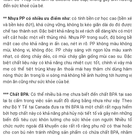
đến sức khoẻ của bé.
** Nhựa PP có nhiều ưu điểm như:
có tính bền cơ học cao (bền xé
và bền kéo đứt), khá cứng vững, không bị kéo giãn dài do đó được
chế tạo thành sợi. Đặc biệt khả năng bị xé rách dễ dàng khi có một
vết cắt hoặc một vết thủng nhỏ. Nhựa PP trong suốt, độ bóng bề
mặt cao cho khả năng in ấn cao, nét in rõ. PP không màu không
mùi, không vị, không độc. PP cháy sáng với ngọn lửa màu xanh
nhạt, có dòng chảy dẻo, có mùi cháy gần giống mùi cao su. Đặc
biệt chất liệu này có khả năng chịu nhiệt cực tốt, chính vì vậy mà
mẹ có thể tiệt trùng khay ăn thoải mái hay thậm chí dùng hâm
nóng thức ăn trong lò vi sóng mà không hề ảnh hưởng tới hương vị
món ăn cũng như sức khỏe của bé.
*** Chất BPA:
Có thể nhiều bà mẹ chưa biết đến chất BPA tại sao
lại bị cấm trong việc sản xuất đồ dùng bằng nhựa như vậy. Theo
như Bộ Y Tế tại Canada đưa ra thì BPA là một chất rất nguy hiểm
bởi hợp chất này có khả năng phá hủy nội tiết tố và gây nên những
biến đổi tiêu cực khôn lường cho sức khỏe con người. Nhiều tổ
chức nước ngoài đã khuyến cáo rất rõ rằng phụ nữ có thai hoặc
cho con bú nên tránh những sản phẩm có chứa chất BPA, nhằm