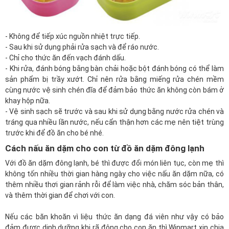
- Không để tiếp xúc nguồn nhiệt trực tiếp.
- Sau khi sử dụng phải rửa sạch và để ráo nước.
- Chỉ cho thức ăn đến vạch đánh dấu.
- Khi rửa, đánh bóng bằng bàn chải hoặc bột đánh bóng có thể làm
sản phẩm bị trầy xướt. Chỉ nên rửa bằng miếng rửa chén mềm
cùng nước vệ sinh chén đĩa để đảm bảo thức ăn không còn bám ở
khay hộp nữa.
- Vệ sinh sạch sẽ trước và sau khi sử dụng bằng nước rửa chén và
tráng qua nhiều lần nước, nếu cẩn thận hơn các mẹ nên tiệt trùng
trước khi để đồ ăn cho bé nhé.
Cách nấu ăn dặm cho con từ đồ ăn dặm đông lạnh
Với đồ ăn dặm đông lạnh, bé thì được đổi món liên tục, còn mẹ thì
không tốn nhiều thời gian hàng ngày cho việc nấu ăn dặm nữa, có
thêm nhiều thơi gian rảnh rỗi để làm việc nhà, chăm sóc bản thân,
và thêm thời gian để chơi với con.
Nếu các băn khoăn vì liệu thức ăn dạng đá viên như vậy có bảo
đảm được dinh dưỡng khi rã đông cho con ăn thì
Winmart
xin chia