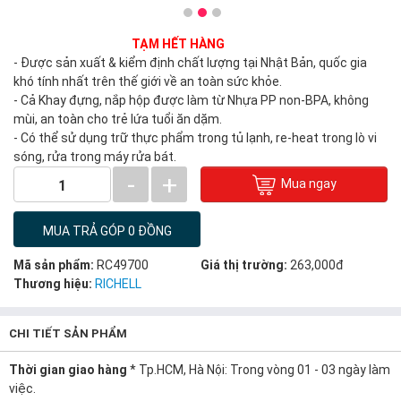
TẠM HẾT HÀNG
- Được sản xuất & kiểm định chất lượng tại Nhật Bản, quốc gia
khó tính nhất trên thế giới về an toàn sức khỏe.
- Cả Khay đựng, nắp hộp được làm từ Nhựa PP non-BPA, không
mùi, an toàn cho trẻ lứa tuổi ăn dặm.
- Có thể sử dụng trữ thực phẩm trong tủ lạnh, re-heat trong lò vi
sóng, rửa trong máy rửa bát.
-
+
Mua ngay
1
MUA TRẢ GÓP 0 ĐỒNG
Mã sản phẩm:
RC49700
Giá thị trường:
263,000đ
Thương hiệu:
RICHELL
CHI TIẾT SẢN PHẨM
Thời gian giao hàng
* Tp.HCM, Hà Nội: Trong vòng 01 - 03 ngày làm
việc.