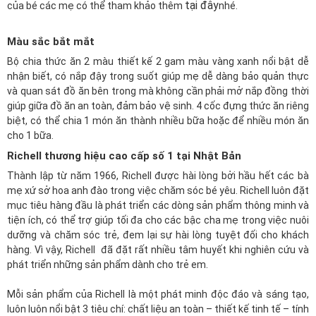
tại đây
của bé các mẹ có thể tham khảo thêm
nhé.
Màu sắc bắt mắt
Bộ chia thức ăn 2 màu thiết kế 2 gam màu vàng xanh nổi bật dễ
nhận biết, có nắp đậy trong suốt giúp mẹ dễ dàng bảo quản thực
và quan sát đồ ăn bên trong mà không cần phải mở nắp đồng thời
giúp giữa đồ ăn an toàn, đảm bảo vệ sinh. 4 cốc đựng thức ăn riêng
biệt, có thể chia 1 món ăn thành nhiều bữa hoặc để nhiều món ăn
cho 1 bữa.
Richell thương hiệu cao cấp số 1 tại Nhật Bản
Thành lập từ năm 1966, Richell được hài lòng bởi hầu hết các bà
mẹ xứ sở hoa anh đào trong việc chăm sóc bé yêu. Richell luôn đặt
mục tiêu hàng đầu là phát triển các dòng sản phẩm thông minh và
tiện ích, có thể trợ giúp tối đa cho các bậc cha mẹ trong việc nuôi
dưỡng và chăm sóc trẻ, đem lại sự hài lòng tuyệt đối cho khách
hàng. Vì vậy, Richell đã đặt rất nhiều tâm huyết khi nghiên cứu và
phát triển những sản phẩm dành cho trẻ em.
Mỗi sản phẩm của Richell là một phát minh độc đáo và sáng tạo,
luôn luôn nổi bật 3 tiêu chí: chất liệu an toàn – thiết kế tinh tế – tính