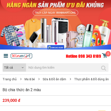
0
Hotline 098 343 8189
Tất cả
Trang chủ
Mẹ & bé
Sữa & Đồ ăn dặm
Thực phẩm & Đồ dùng ăn 
Bộ chia thức ăn 2 màu
239,000 đ