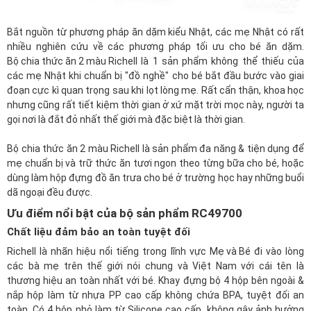
Bắt nguồn từ phương pháp ăn dặm kiểu Nhật, các mẹ Nhật có rất
nhiều nghiên cứu về các phương pháp tối ưu cho bé ăn dặm.
Bộ chia thức ăn 2 màu Richell
là 1 sản phẩm không thể thiếu của
các mẹ Nhật khi chuẩn bị "đồ nghề" cho bé bắt đầu bước vào giai
đoạn cực kì quan trọng sau khi lọt lòng mẹ. Rất cẩn thận, khoa học
nhưng cũng rất tiết kiệm thời gian ở xứ mặt trời mọc này, người ta
gọi nơi là đắt đỏ nhất thế giới mà đặc biệt là thời gian.
Bộ chia thức ăn 2 màu Richell là sản phẩm đa năng & tiện dụng để
mẹ chuẩn bị và trữ thức ăn tươi ngon theo từng bữa cho bé, hoặc
dùng làm hộp đựng đồ ăn trưa cho bé ở trường học hay những buổi
dã ngoại đều được.
Ưu điểm nổi bật của bộ sản phẩm RC49700
Chất liệu đảm bảo an toàn tuyệt đối
Richell là nhãn hiệu nổi tiếng trong lĩnh vực
Mẹ và Bé
đi vào lòng
các bà mẹ trên thế giới nói chung và Việt Nam với cái tên là
thương hiệu an toàn nhất với bé. Khay đựng bộ 4 hộp bên ngoài &
nắp hộp làm từ nhựa PP cao cấp không chứa BPA, tuyệt đối an
toàn. Có 4 hộp nhỏ làm từ Silicone cao cấp, không gây ảnh hưởng