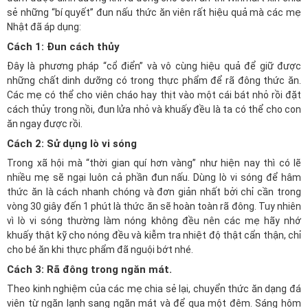
sẻ những “bí quyết” đun nấu thức ăn viên rất hiệu quả mà các mẹ
Nhật đã áp dụng:
Cách 1: Đun cách thủy
Đây là phương pháp “cổ điển” và vô cùng hiệu quả để giữ được
những chất dinh dưỡng có trong thực phẩm để rã đông thức ăn.
Các mẹ có thể cho viên cháo hay thịt vào một cái bát nhỏ rồi đặt
cách thủy trong nồi, đun lửa nhỏ và khuấy đều là ta có thể cho con
ăn ngay được rồi.
Cách 2: Sử dụng lò vi sóng
Trong xã hội mà “thời gian quí hơn vàng” như hiện nay thì có lẽ
nhiều mẹ sẽ ngại luôn cả phần đun nấu. Dùng lò vi sóng để hâm
thức ăn là cách nhanh chóng và đơn giản nhất bởi chỉ cần trong
vòng 30 giây đến 1 phút là thức ăn sẽ hoàn toàn rã đông. Tuy nhiên
vì lò vi sóng thường làm nóng không đều nên các mẹ hãy nhớ
khuấy thật kỹ cho nóng đều và kiễm tra nhiệt độ thật cẩn thận, chỉ
cho bé ăn khi thực phẩm đã nguội bớt nhé.
Cách 3: Rã đông trong ngăn mát.
Theo kinh nghiệm của các mẹ chia sẻ lại, chuyển thức ăn dạng đá
viên từ ngăn lạnh sang ngăn mát và để qua một đêm. Sáng hôm