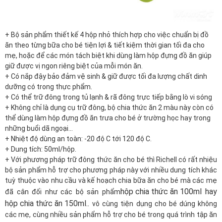
+ Bộ sản phẩm thiết kế 4 hộp nhỏ thích hợp cho việc chuẩn bị đồ
ăn theo từng bữa cho bé tiện lợi & tiết kiệm thời gian tối đa cho
mẹ, hoặc để các món tách biệt khi dùng làm hộp đựng đồ ăn giúp
giữ được vị ngon riêng biệt của mỗi món ăn.
+ Có nắp đậy bảo đảm vệ sinh & giữ được tối đa lượng chất dinh
dưỡng có trong thực phẩm.
+ Có thể trữ đông trong tủ lạnh & rã đông trực tiếp bằng lò vi sóng
+ Không chỉ là dụng cụ trữ đông, bộ chia thức ăn 2 màu này còn có
thể dùng làm hộp đựng đồ ăn trưa cho bé ở trường học hay trong
những buổi dã ngoại...
+ Nhiệt độ dùng an toàn: -20 độ C tới 120 độ C.
+ Dung tích: 50ml/hộp.
+ Với phương pháp trữ đông thức ăn cho bé thì Richell có rất nhiệu
bộ sản phẩm hỗ trợ cho phương pháp này với nhiều dung tích khác
tuỳ thuộc vào nhu cầu và kế hoạch chia bữa ăn cho bé mà các mẹ
hộp chia thức ăn 100ml
hay
đã cân đối như các bộ sản phẩm
hộp chia thức ăn 150ml
..
vô cùng tiện dụng cho bé dúng không
các mẹ, cùng nhiều sản phẩm hỗ trợ cho bé trong quá trình tập ăn