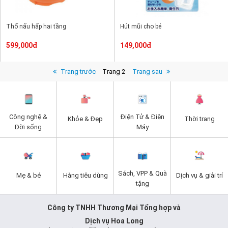
Thố nấu hấp hai tầng
Hút mũi cho bé
599,000đ
149,000đ
Trang trước
Trang 2
Trang sau
Công nghệ &
Điện Tử & Điện
Khỏe & Đẹp
Thời trang
Đời sống
Máy
Sách, VPP & Quà
Mẹ & bé
Hàng tiêu dùng
Dịch vụ & giải trí
tặng
Công ty TNHH Thương Mại Tổng hợp và
Dịch vụ Hoa Long