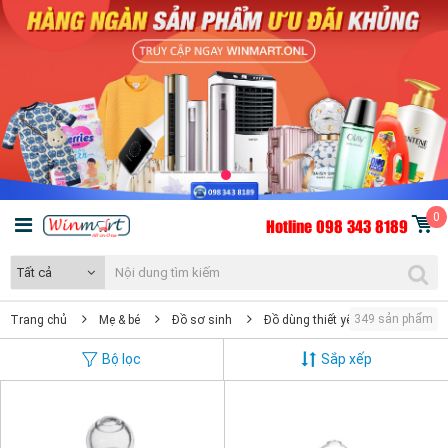
0
Hotline 098 343 8189
Tất cả
349 sản phẩm
Trang chủ
Mẹ & bé
Đồ sơ sinh
Đồ dùng thiết yếu
Bộ lọc
Sắp xếp