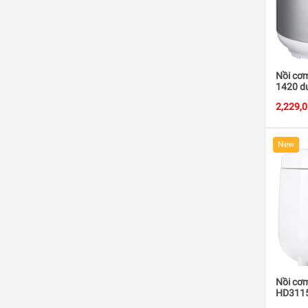
Nồi cơ
1420 du
suất 8
2,229,
New
Nồi cơm
HD3115 
suất 8