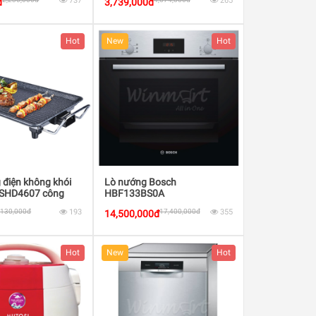
737
265
đ
3,739,000đ
Hot
New
Hot
 điện không khói
Lò nướng Bosch
 SHD4607 công
HBF133BS0A
0W
,130,000đ
193
17,400,000đ
355
14,500,000đ
Hot
New
Hot