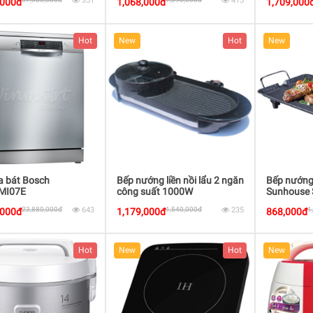
351
415
,000đ
1,068,000đ
1,709,000
Hot
New
Hot
New
a bát Bosch
Bếp nướng liền nồi lẩu 2 ngăn
Bếp nướng
MI07E
công suất 1000W
Sunhouse
suất 150
23,880,000đ
643
1,540,000đ
235
1
,000đ
1,179,000đ
868,000đ
Hot
New
Hot
New