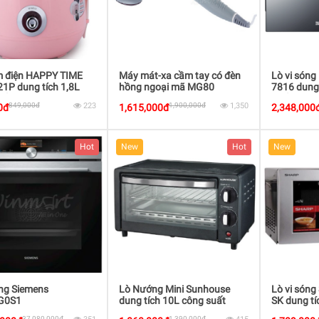
m điện HAPPY TIME
Máy mát-xa cầm tay có đèn
Lò vi sóng
1P dung tích 1,8L
hồng ngoại mã MG80
7816 dung
uất 700W
suất 110
849,000đ
223
1,900,000đ
1,350
0đ
1,615,000đ
2,348,000
Hot
New
Hot
New
ng Siemens
Lò Nướng Mini Sunhouse
Lò vi sóng
G0S1
dung tích 10L công suất
SK dung tí
800W
700W
37,080,000đ
1,390,000đ