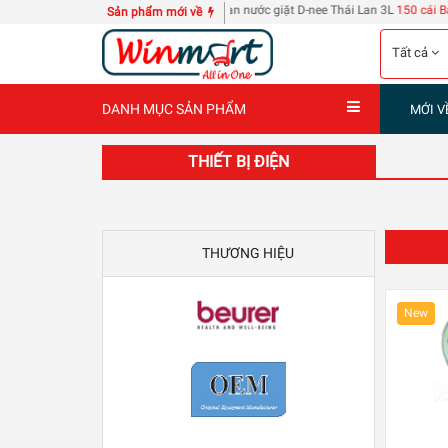
 bằng đầu 240 trang
| 4 can nước giặt D-nee Thái Lan 3L
150 cái Bao đựng thẻ nhâ
Sản phẩm mới về
Tất cả
DANH MỤC SẢN PHẨM
MỚI V
THIẾT BỊ ĐIỆN
THƯƠNG HIỆU
New