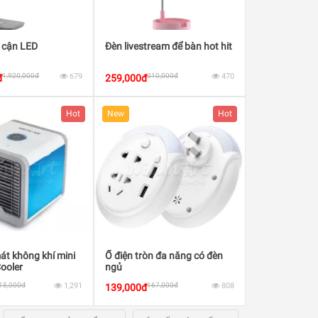
 cận LED
Đèn livestream để bàn hot hit
1,920,000đ
679
310,000đ
470
đ
259,000đ
Hot
New
Hot
t không khí mini
Ổ điện tròn đa năng có đèn
Cooler
ngủ
15,000đ
1,291
167,000đ
808
139,000đ