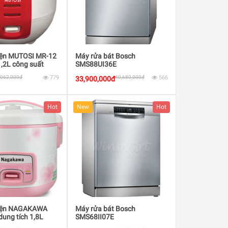
iện MUTOSI MR-12
Máy rửa bát Bosch
1,2L công suất
SMS88UI36E
,062,000đ
779
40,680,000đ
566
33,900,000đ
Hot
New
Hot
điện NAGAKAWA
Máy rửa bát Bosch
ung tích 1,8L
SMS68II07E
 700W