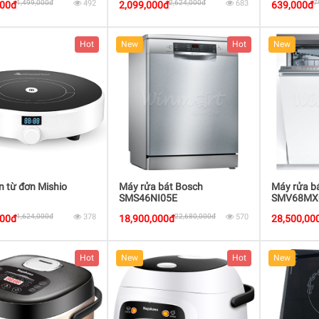
1,499,000đ
492
2,624,000đ
683
7
000đ
2,099,000đ
639,000đ
Hot
New
Hot
New
n từ đơn Mishio
Máy rửa bát Bosch
Máy rửa b
SMS46NI05E
SMV68MX
1,624,000đ
378
22,680,000đ
570
000đ
18,900,000đ
28,500,00
Hot
New
Hot
New