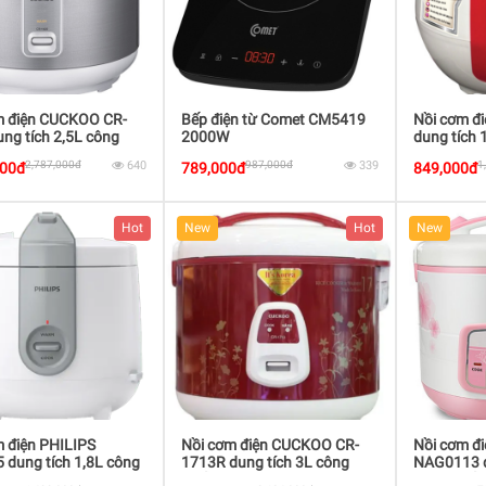
m điện CUCKOO CR-
Bếp điện từ Comet CM5419
Nồi cơm đ
ng tích 2,5L công
2000W
dung tích 
20W
400W
2,787,000đ
640
987,000đ
339
1
000đ
789,000đ
849,000đ
Hot
New
Hot
New
 điện PHILIPS
Nồi cơm điện CUCKOO CR-
Nồi cơm 
dung tích 1,8L công
1713R dung tích 3L công
NAG0113 d
00W
suất 900W
công suất