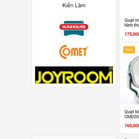
Quạt mi
hình th
175,00
New
Quạt tí
CMD201
769,00