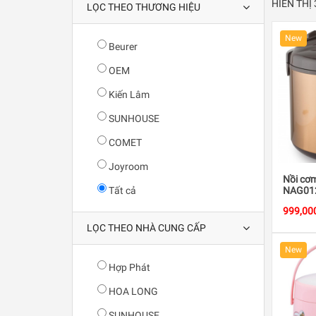
HIỂN THỊ
LỌC THEO THƯƠNG HIỆU
New
Beurer
OEM
Kiến Lâm
SUNHOUSE
COMET
Joyroom
Nồi cơ
Tất cả
NAG012
công s
999,00
LỌC THEO NHÀ CUNG CẤP
New
Hợp Phát
HOA LONG
SUNHOUSE