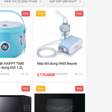
HIỂN THỊ 32 SẢN PHẨM
SẮP XẾP MỚI NHẤT
Hot
New
Hot
iện HAPPY TIME
Máy khí dung IH60 Beurer
dung tích 1,2L
 500W
87,000đ
195
2,550,000đ
572
2,170,000đ
Hot
New
Hot