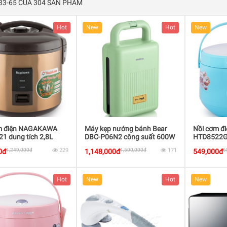
 33-65 CỦA 304 SẢN PHẨM
Hot
New
Hot
New
m điện NAGAKAWA
Máy kẹp nướng bánh Bear
Nồi cơm đ
1 dung tích 2,8L
DBC-P06N2 công suất 600W
HTD8522G 
uất 1000W
công suất
1,249,000đ
229
1,500,000đ
171
6
0đ
1,148,000đ
549,000đ
Hot
New
Hot
New