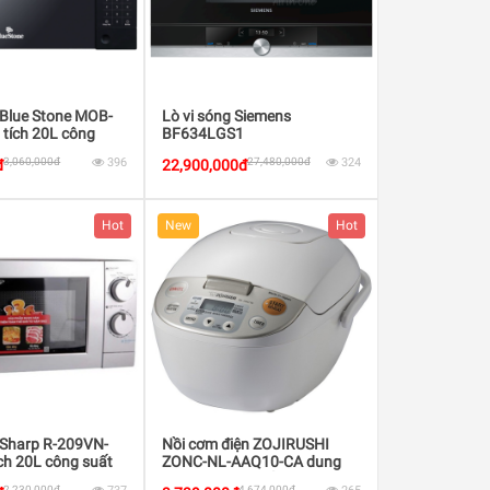
 Blue Stone MOB-
Lò vi sóng Siemens
 tích 20L công
BF634LGS1
0W
3,060,000đ
396
27,480,000đ
324
đ
22,900,000đ
Hot
New
Hot
 Sharp R-209VN-
Nồi cơm điện ZOJIRUSHI
ch 20L công suất
ZONC-NL-AAQ10-CA dung
tích 1L công suất 610W
2,230,000đ
4,674,000đ