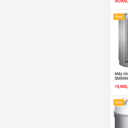
30,900
New
Máy rử
SMS46
19,900
New