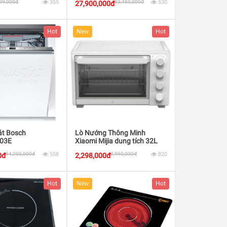
99,000đ
355
33,480,000đ
530
27,900,000đ
Hot
New
Hot
át Bosch
Lò Nướng Thông Minh
03E
Xiaomi Mijia dung tích 32L
công suất 1600W
34,200,000đ
558
2,990,000đ
820
0đ
2,298,000đ
Hot
New
Hot