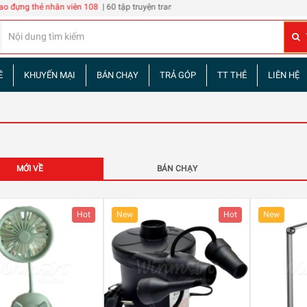
n viên 108
| 60 tập truyện tranh Tam Quốc Diễn Nghĩa
Đừng phê bình tôi
| 2 chai R
Ề
KHUYẾN MẠI
BÁN CHẠY
TRẢ GÓP
TT THẺ
LIÊN HỆ
MỚI VỀ
BÁN CHẠY
Hot
New
Hot
New