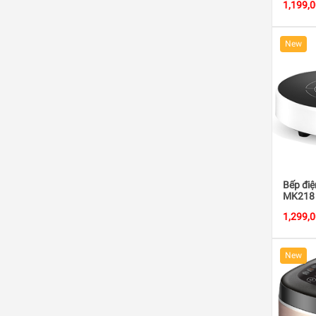
1,199,
New
Bếp điệ
MK218
1,299,
New