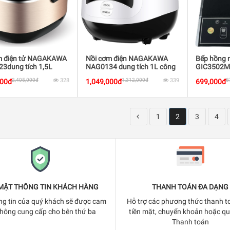
m điện tử NAGAKAWA
Nồi cơm điện NAGAKAWA
Bếp hồng 
3dung tích 1,5L
NAG0134 dung tích 1L công
GIC3502M
uất 700W
suất 400W màu Đen Trắng
2,405,000đ
328
1,312,000đ
339
8
000đ
1,049,000đ
699,000đ
1
2
3
4
MẬT THÔNG TIN KHÁCH HÀNG
THANH TOÁN ĐA DẠNG
ng tin của quý khách sẽ được cam
Hỗ trợ các phương thức thanh t
không cung cấp cho bên thứ ba
tiền mặt, chuyển khoản hoặc q
Thanh toán