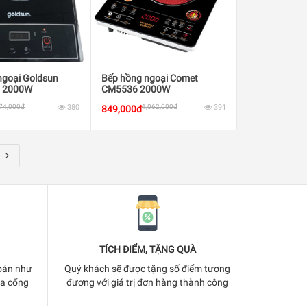
ngoại Goldsun
Bếp hồng ngoại Comet
 2000W
CM5536 2000W
74,000đ
380
1,062,000đ
391
849,000đ
TÍCH ĐIỂM, TẶNG QUÀ
oán như
Quý khách sẽ được tặng số điểm tương
ua cổng
đương với giá trị đơn hàng thành công