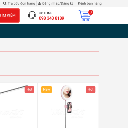
ượu Vang Hibiscus Roselle
Tra cứu đơn hàng
Đăng nhập/Đăng ký
Kênh bán hàng
0
HOTLINE
TÌM KIẾM
098 343 8189
Hot
New
Hot