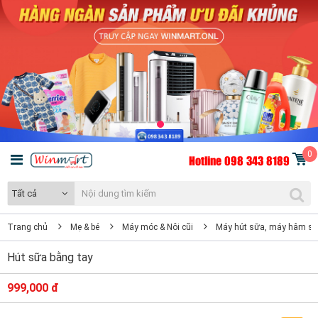
0
Hotline 098 343 8189
Tất cả
Trang chủ
Mẹ & bé
Máy móc & Nôi cũi
Máy hút sữa, máy hâm s
Hút sữa bằng tay
999,000 đ