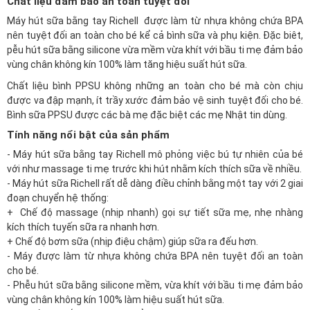
Chất liệu đảm bảo an toàn tuyệt đối
Máy hút sữa bằng tay Richell được làm từ nhựa không chứa BPA
nên tuyệt đối an toàn cho bé kể cả bình sữa và phụ kiện. Đặc biêt,
pễu hút sữa bằng silicone vừa mềm vừa khít với bầu ti mẹ đảm bảo
vùng chân không kín 100% làm tăng hiệu suất hút sữa.
Chất liệu bình PPSU không những an toàn cho bé mà còn chịu
được va đập mạnh, ít trầy xước đảm bảo vệ sinh tuyệt đối cho bé.
Bình sữa PPSU
được các bà mẹ đặc biệt các mẹ Nhật tin dùng.
Tính năng nổi bật của sản phẩm
- Máy hút sữa bằng tay Richell mô phỏng việc bú tự nhiên của bé
với như massage ti mẹ trước khi hút nhằm kích thích sữa về nhiều.
- Máy hút sữa Richell rất dễ dàng điều chỉnh bằng một tay với 2 giai
đoạn chuyển hệ thống:
+ Chế độ massage (nhịp nhanh) gọi sự tiết sữa mẹ, nhẹ nhàng
kích thích tuyến sữa ra nhanh hơn.
+ Chế độ bơm sữa (nhịp điệu chậm) giúp sữa ra đếu hơn.
- Máy được làm từ nhựa không chứa BPA nên tuyệt đối an toàn
cho bé.
- Phễu hút sữa bằng silicone mềm, vừa khít với bầu ti mẹ đảm bảo
vùng chân không kín 100% làm hiệu suất hút sữa.