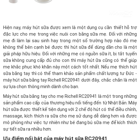
Hiện nay, máy hút sữa được xem là một dụng cụ cần thiết hỗ trợ
đặc lực cho mẹ trong việc nuôi con bằng sữa mẹ. Đối với những
mẹ đi làm lại sau sinh hay trong một số trường hợp nào đó mẹ
không thể bên cạnh bé được thì hút sữa để dùng dần cho là một
giải pháp hữu hiệu. Đối với những mẹ có nguồn sữa ít, bị tắt tuyến
sữa không cung cấp đủ cho con thì máy hút ữa cũng có thể giúp
mẹ khắc phục khó khăn này một cách tốt nhất. Nếu mẹ thích hút
sữa bằng tay thì có thể tham khảo sản phẩm chất lượng tư Đức -
máy hút sữa bằng tay Richell RC20941
dưới đây, chắc chắn là một
sự lựa chọn thông minh dành cho bạn.
Máy hút sữa bằng tay cho mẹ Richell RC20941 là một trong những
sản phẩm cao cấp của thương hiệu nổi tiếng đến từ Nhật Bản. Máy
hút sữa được thiết kế tiện dụng với 2 chế độ hút có thể điều chỉnh,
massage, kích thích ra sữa cho mẹ sử dụng dễ dàng hơn và được
mô phỏng như việc tự nhiên như bé đang bú sữa mẹ để kích thích
sự tiết sữa ra nhiều hơn.
Ưu điểm nổi bật của máy hút sữa RC20941