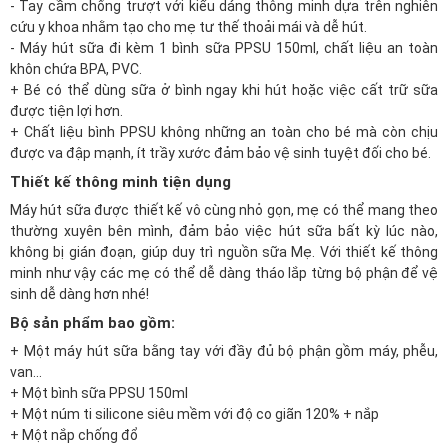
- Tay cầm chống trượt với kiểu dáng thông minh dựa trên nghiên
cứu y khoa nhằm tạo cho mẹ tư thế thoải mái và dễ hút.
- Máy hút sữa đi kèm 1 bình sữa PPSU 150ml, chất liệu an toàn
khôn chứa BPA, PVC.
+ Bé có thể dùng sữa ở bình ngay khi hút hoặc việc cất trữ sữa
được tiện lợi hơn.
+ Chất liệu bình PPSU không những an toàn cho bé mà còn chịu
được va đập mạnh, ít trầy xước đảm bảo vệ sinh tuyệt đối cho bé.
Thiết kế thông minh tiện dụng
Máy hút sữa được thiết kế vô cùng nhỏ gọn, mẹ có thể mang theo
thường xuyên bên mình, đảm bảo việc hút sữa bất kỳ lúc nào,
không bị gián đoạn, giúp duy trì nguồn sữa Mẹ. Với thiết kế thông
minh như vậy các mẹ có thể dễ dàng tháo lắp từng bộ phận để vệ
sinh dễ dàng hơn nhé!
Bộ sản phẩm bao gồm:
+ Một máy hút sữa bằng tay với đầy đủ bộ phận gồm máy, phễu,
van...
+ Một
bình sữa PPSU 150ml
+ Một
núm ti silicone
siêu mềm với độ co giãn 120% + nắp
+ Một nắp chống đổ