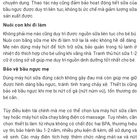
chuyên dụng. Thao tác này cũng đảm bảo hoạt động tiết sữa của
bầu ngực được duy trì liên tục, không bị ức chế mà giảm lượng sữa
sản xuất được.
Nuôi con khi đi làm
Không phải mẹ nào cũng duy trì được nguồn sữa liên tục cho bé bú.
Nuôi con bằng sữa mẹ khi đi làm trở lại là việc không hề dễ dàng.
Mẹ nên dùng máy hút để tích trữ sữa, bảo quản trong tủ lạnh ở
nhiệt độ thích hợp cho bé uống khi vắng nhà. Tranh thủ hút sữa 1-2
cữ ở công sở sẽ giúp mẹ duy trì nguồn dinh dưỡng tốt nhất cho bé.
Bảo vệ bầu ngực mẹ
Dùng máy hút sữa đúng cách không gây đau mà còn giúp mẹ giữ
được hình dáng bầu ngực, tránh tình trạng chảy xệ. Thiết bị cũng
bảo vệ bầu ngực khi mẹ bị nứt cổ gà (nứt núm vú), tổn thương do
bé cắn...
Tùy điều kiện tài chính mà mẹ có thể chọn lựa máy hút sữa cầm
tay hoặc
máy hút sữa chạy bằng điện có massage
. Tuy nhiên, cần
chọn thiết bị làm từ nhựa không có chất độc hại BPA, thương hiệu
uy tín, bảo hành lâu 1-2 năm, nhiều phụ kiện đi kèm, dễ sử dụng và
vệ sinh. Các máy điện tích hợp thêm chức năng mát-xa và nút