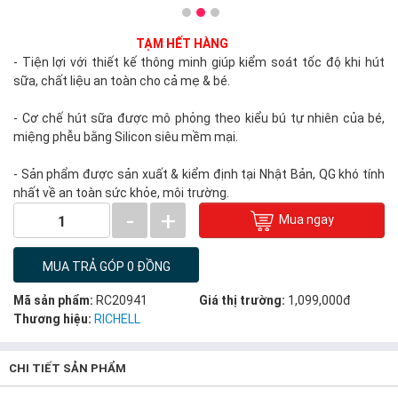
TẠM HẾT HÀNG
- Tiện lợi với thiết kế thông minh giúp kiểm soát tốc độ khi hút
sữa, chất liệu an toàn cho cả mẹ & bé.
- Cơ chế hút sữa được mô phỏng theo kiểu bú tự nhiên của bé,
miệng phễu bằng Silicon siêu mềm mại.
- Sản phẩm được sản xuất & kiểm định tại Nhật Bản, QG khó tính
nhất về an toàn sức khỏe, môi trường.
-
+
Mua ngay
1
MUA TRẢ GÓP 0 ĐỒNG
Mã sản phẩm:
RC20941
Giá thị trường:
1,099,000đ
Thương hiệu:
RICHELL
CHI TIẾT SẢN PHẨM