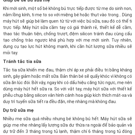
Giúp bé dễ ​bú sữa mẹ
Khi mới sinh, một số bé không bú trực tiếp được từ mẹ do sinh non,
nằm lồng kính, ti mẹ to so với miệng bé hoặc thụt vào trong... Dùng
máy hút sẽ giúp bé làm quen từ từ với việc bú sữa, sau đó có thể ti
trực tiếp. Máy hút sữa cầm tay có giá thành rẻ, thiết kế dễ cầm,
thao tác thuận tiện, chống trượt, đệm silicon tránh đau cùng cấu
tạo chống trào ngược khá phù hợp với mẹ mới sinh. Tuy nhiên,
dụng cụ tạo lực hút không mạnh, khi cần hút lượng sữa nhiều sẽ
mỏi tay.
Tránh tắc tia sữa
Tắc tia sữa khiến mẹ đau, thậm chí áp xe phải điều trị bằng kháng
sinh, gây giảm hoặc mất sữa. Bản thân bé sẽ quấy khóc vì không có
sữa ăn lúc đói. Bởi vậy, ngay khi có dấu hiệu căng tức ngực, mẹ nên
dùng máy hút hết sữa ra. So với vắt tay, máy hút sữa với thiết kế
phễu chụp bằng silicon vân hình cánh hoa giúp kích thích mát-xa và
duy trì tuyến sữa tiết ra đều đặn, nhẹ nhàng mà không đau.
Dự trữ sữa mẹ
Nhiều mẹ sữa quá nhiều nhưng bé không bú hết. Máy hút sữa sẽ
giúp mẹ nhẹ nhàng lấy lượng sữa dư thừa ra ngoài để bảo quản và
dự trữ đến 3 tháng trong tủ lạnh, thậm chí 6 tháng trong tủ đông