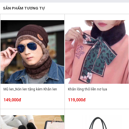
SẢN PHẨM TƯƠNG TỰ
Mũ len_Nón len tặng kèm Khăn len
Khăn lông thỏ liền nơ lụa
149,000đ
119,000đ