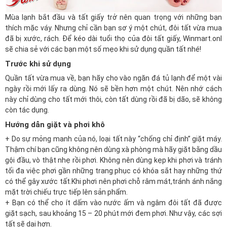
Mùa lạnh bắt đầu và tất giấy trở nên quan trọng với những bạn
thích mặc váy. Nhưng chỉ cần bạn sơ ý một chút, đôi tất vừa mua
đã bị xước, rách. Để kéo dài tuổi thọ của đôi tất giấy,
Winmart.onl
sẽ chia sẻ với các bạn một số mẹo khi sử dụng quần tất nhé!
Trước khi sử dụng
Quần tất vừa mua về, bạn hãy cho vào ngăn đá tủ lạnh để một vài
ngày rồi mới lấy ra dùng. Nó sẽ bền hơn một chút. Nên nhớ cách
này chỉ dùng cho tất mới thôi, còn tất dùng rồi đã bị dão, sẽ không
còn tác dụng.
Hướng dẫn giặt và phơi khô
+ Do sự mỏng manh của nó, loại tất này “chống chỉ định” giặt máy.
Thậm chí bạn cũng không nên dùng xà phòng mà hãy giặt bằng dầu
gội đầu, vò thật nhẹ rồi phơi. Không nên dùng kẹp khi phơi và tránh
tối đa việc phơi gần những trang phục có khóa sắt hay những thứ
có thể gây xước tất.Khi phơi nên phơi chỗ râm mát,tránh ánh nắng
mặt trời chiếu trực tiếp lên sản phẩm.
+ Bạn có thể cho ít dấm vào nước ấm và ngâm đôi tất đã được
giặt sạch, sau khoảng 15 – 20 phút mới đem phơi. Như vậy, các sợi
tất sẽ dai hơn.