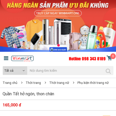
0
Hotline 098 343 8189
Tất cả
Trang chủ
Thời trang
Thời trang nữ
Phụ kiện thời trang nữ
Quần Tất hở ngón, thon chân
165,000 đ