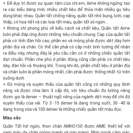
+ Để duy trì được sự quan tâm của chị em, Aime không ngừng tạo
ra các kiểu dáng mới, nhiều chất liệu để thỏa mãn nhiều gu tiêu
dùng khác nhau. Quần tất chống nắng, quần tất nhỏ bụng, lưới, cạp
thấp, có họa tiết và các loại tất màu, quần tất xỏ ngón…
+ Không chỉ phong phú về kiểu cách và chất liệu, Quần tất Aime
luôn phải đáp ứng được những tiêu chuẩn chung. Cạp của quần tất
phải có tính đàn hồi cao, phần eo và mông phải được dệt dày hơn
phần đùi và chân. Có thể cần phải có cặp mắt tinh tường để nhận
ra điều này, nhưng đây là yêu cầu cần có ở những chiếc quần tất
đạt chuẩn. Phần che phủ ở phần đũng cũng cần phải có chất liệu
dày, đàn hồi và thoáng khí. Trong khi đó, phần chất liệu ở phần đùi
và chân luôn là phần mỏng nhất, cần phải được thống nhất từ trên
xuống dưới.
+ Độ mỏng và xuyên thấu của quần tất cũng có những quy định
riêng và được chia làm 3 cấp độ, với tiêu chuẩn đo lường riêng
được gọi là denier – thuật ngữ riêng của ngành dệt may để chỉ độ
xuyên thấu của vải. Từ 3 -15 denier là dạng trong suốt, 30 -40 là
dạng trong vừa và 100 denier là những chiếc quần tất màu đục.
Màu sắc
Quần Tất hở ngón, thon chân AMHO150 được AIME thiết kế với
gam màu da chân mỏng manh và mịn màng. Nhìn ngoài cảm giác