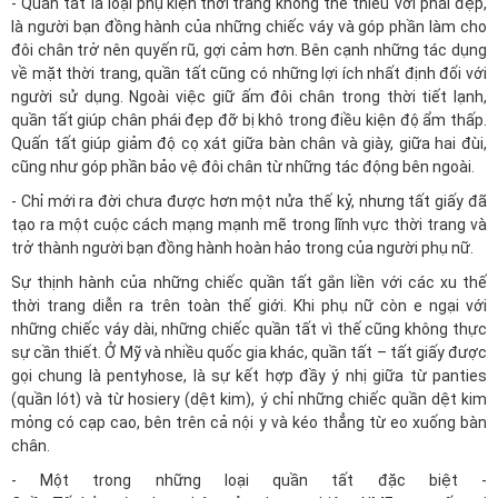
- Quần tất là loại
phụ kiện thời trang
không thể thiếu với phái đẹp,
là người bạn đồng hành của những chiếc váy và góp phần làm cho
đôi chân trở nên quyến rũ, gợi cảm hơn. Bên cạnh những tác dụng
về mặt thời trang, quần tất cũng có những lợi ích nhất định đối với
người sử dụng. Ngoài việc giữ ấm đôi chân trong thời tiết lạnh,
quần tất giúp chân phái đẹp đỡ bị khô trong điều kiện độ ẩm thấp.
Quấn tất giúp giảm độ cọ xát giữa bàn chân và giày, giữa hai đùi,
cũng như góp phần bảo vệ đôi chân từ những tác động bên ngoài.
- Chỉ mới ra đời chưa được hơn một nửa thế kỷ, nhưng tất giấy đã
tạo ra một cuộc cách mạng mạnh mẽ trong lĩnh vực thời trang và
trở thành người bạn đồng hành hoàn hảo trong của người phụ nữ.
Sự thịnh hành của những chiếc quần tất gắn liền với các xu thế
thời trang diễn ra trên toàn thế giới. Khi phụ nữ còn e ngại với
những chiếc váy dài, những chiếc quần tất vì thế cũng không thực
sự cần thiết. Ở Mỹ và nhiều quốc gia khác, quần tất – tất giấy được
gọi chung là pentyhose, là sự kết hợp đầy ý nhị giữa từ panties
(quần lót) và từ hosiery (dệt kim), ý chỉ những chiếc quần dệt kim
mỏng có cạp cao, bên trên cả nội y và kéo thẳng từ eo xuống bàn
chân.
- Một trong những loại quần tất đặc biệt -