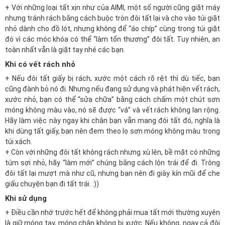
+ Với những loại tất xịn như của AIMI, một số người cũng giặt máy
nhưng tránh rách bằng cách buộc tròn đôi tất lại và cho vào túi giặt
nhỏ dành cho đồ lót, nhưng không để “áo chíp” cùng trong túi giặt
đó vì các móc khóa có thể “làm tổn thương” đôi tất. Tuy nhiên, an
toàn nhất vẫn là giặt tay nhé các bạn.
Khi có vết rách nhỏ
+ Nếu đôi tất giấy bị rách, xước một cách rõ rệt thì dù tiếc, bạn
cũng đành bỏ nó đi. Nhưng nếu đang sử dụng và phát hiện vết rách,
xước nhỏ, bạn có thể “sửa chữa” bằng cách chấm một chút sơn
móng không màu vào, nó sẽ được “vá” và vết rách không lan rộng.
Hãy làm việc này ngay khi chân bạn vẫn mang đôi tất đó, nghĩa là
khi dùng tất giấy, bạn nên đem theo lọ sơn móng không màu trong
túi xách.
+ Còn với những đôi tất không rách nhưng xù lên, bề mặt có những
túm sợi nhỏ, hãy “làm mới” chúng bằng cách lộn trái để đi. Trông
đôi tất lại mượt mà như cũ, nhưng bạn nên đi giày kín mũi để che
giấu chuyện bạn đi tất trái. :))
Khi sử dụng
+ Điều cần nhớ trước hết để không phải mua tất mới thường xuyên
là giữ móng tay, móng chân không bị xước. Nếu không, ngay cả đôi