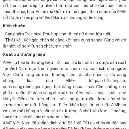
rất thật chân đẹp tự nhiên hơn nữa còn tạo cho đôi chân thêm
thon thả nuột nà. Vì thế mà Quần Tất hở ngón, thon chân của AIME
rất được nhiều phụ nữ Việt Nam ưa chuộng và tin dùng.
Kích thước
- Sản phẩm Free size. Phù hợp cho tất cả nữ ở mọi lứa tuổi.
- Thiết kế : Xỏ ngón chân dễ dàng kết hợp cùng sandal.Cùng với đó
là thiết kế se khít, săn chắc, mịn chân.
Xuất xứ thương hiệu
AIME tự hào là thương hiệu Tất chân, đồ lót nam nữ được sản xuất
tại Việt Nam dựa trên nghiên cứu thẩm mỹ, sở thích của người
Việt. Chưa từng có một thương hiệu tất chân nào lại đa dạng
chủng loại như AIME,
từ quần tất công sở
,
quần nâng mông gen bụng
tạo dáng chuẩn, hay đến những sản
phẩm
quần tất dành riêng cho bà bầu
đến các dòng quần che
khuyết điểm lớn trên chân.... với các gam mầu được cân nhắc
trước khi sản xuất hàng loạt. Điểm khác biệt lớn của tất AIME so
với các mặt hàng trôi nổi trên thị trường là chất liệu Nhẹ - Thoáng,
tạo cảm giác dễ chịu cho người dùng.
AIME Việt Nam đã khẳng định vị trí Số 1 Về Tất da chân và đến nay