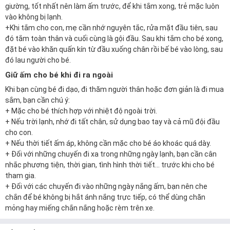
giường, tốt nhất nên làm ấm trước, để khi tắm xong, trẻ mặc luôn
vào không bị lạnh.
+Khi tắm cho con, mẹ cần nhớ nguyên tắc, rửa mặt đầu tiên, sau
đó tắm toàn thân và cuối cùng là gội đầu. Sau khi tắm cho bé xong,
đặt bé vào khăn quấn kín từ đầu xuống chân rồi bế bé vào lòng, sau
đó lau người cho bé.
Giữ ấm cho bé khi đi ra ngoài
Khi bạn cùng bé đi dạo, đi thăm người thân hoặc đơn giản là đi mua
sắm, bạn cần chú ý:
+ Mặc cho bé thích hợp với nhiệt độ ngoài trời.
+ Nếu trời lạnh, nhớ đi tất chân, sử dụng bao tay và cả mũ đội đầu
cho con.
+ Nếu thời tiết ấm áp, không cần mặc cho bé áo khoác quá dày.
+ Đối với những chuyến đi xa trong những ngày lạnh, bạn cần cân
nhắc phương tiện, thời gian, tình hình thời tiết... trước khi cho bé
tham gia.
+ Đối với các chuyến đi vào những ngày nắng ấm, bạn nên che
chắn để bé không bị hắt ánh nắng trực tiếp, có thể dùng chăn
mỏng hay miếng chắn nắng hoặc rèm trên xe.