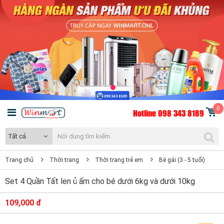
0
Hotline 098 343 8189
Tất cả
Trang chủ
Thời trang
Thời trang trẻ em
Bé gái (3 - 5 tuổi)
Set 4 Quần Tất len ủ ấm cho bé dưới 6kg và dưới 10kg
109,000 đ