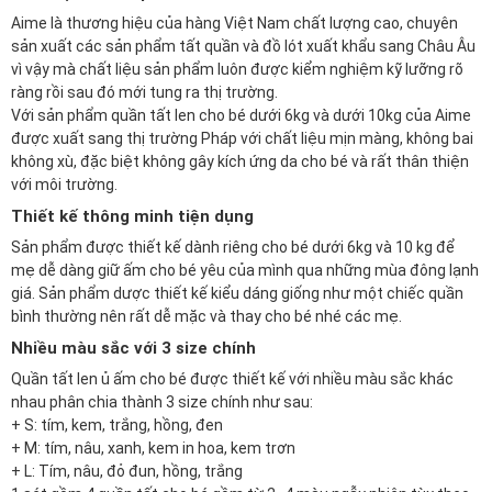
Aime là thương hiệu của hàng Việt Nam chất lượng cao, chuyên
sản xuất các sản phẩm tất quần và đồ lót xuất khẩu sang Châu Âu
vì vậy mà chất liệu sản phẩm luôn được kiểm nghiệm kỹ lưỡng rõ
ràng rồi sau đó mới tung ra thị trường.
Với sản phẩm quần tất len cho bé dưới 6kg và dưới 10kg của Aime
được xuất sang thị trường Pháp với chất liệu mịn màng, không bai
không xù, đặc biệt không gây kích ứng da cho bé và rất thân thiện
với môi trường.
Thiết kế thông minh tiện dụng
Sản phẩm được thiết kế dành riêng cho bé dưới 6kg và 10 kg để
mẹ dễ dàng giữ ấm cho bé yêu của mình qua những mùa đông lạnh
giá. Sản phẩm dược thiết kế kiểu dáng giống như một chiếc quần
bình thường nên rất dễ mặc và thay cho bé nhé các mẹ.
Nhiều màu sắc với 3 size chính
Quần tất len ủ ấm cho bé được thiết kế với nhiều màu sắc khác
nhau phân chia thành 3 size chính như sau:
+ S: tím, kem, trắng, hồng, đen
+ M: tím, nâu, xanh, kem in hoa, kem trơn
+ L: Tím, nâu, đỏ đun, hồng, trắng