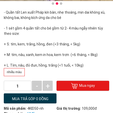
- Quần tất Len xuất Pháp kín bàn, nhẹ thoáng, mịn dai không xù,
không bai, không kích ứng da cho bé
- 1 sét gồm 4 quần tất cho bé gồm từ 2- 4 màu ngẫy nhiên tùy
theo size:
+ S: tím, kem, trắng, hồng, đen (<3 tháng, < 5kg)
+ M: tím, nâu, xanh, kem in hoa, kem trơn (<6 tháng, < 8kg)
+ L: Tím, nâu, đỏ đun, hồng, trắng (<1 tuổi, < 10kg)
nhiều màu
-
+
Mua ngay
1
MUA TRẢ GÓP 0 ĐỒNG
Mã sản phẩm:
4KID50-nh
Giá thị trường:
109,000đ