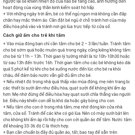
ngược lại sẽ khiến nhiệt độ của não bé tăng cao, ảnh hưởng đến
hoạt động của vùng thần kinh kiểm soát hô hấp.
+ Với những ngày trời ấm, bé có thể ngủ ngon mà không cần đắp
chăn hay mặc thêm áo. Cần đặt bé ngủ ở chỗ tránh hơi của máy
điều hòa phả vào và tránh nơi gió lùa trực tiếp từ cửa sổ.
Cách giữ ấm cho trẻ khi tắm
+ Vào mùa đông bạn chỉ cần tắm cho bé 2 – 3 lần/tuần. Tránh tắm
cho bé sớm quá hoặc muộn quá trong ngày, cũng kiêng không tắm
cho bé từ 11h – 13h. Thời gian lý tưởng nhất là từ 10h-10h30 hoặc
từ sau 13h đến trước 16h. Thời gian tắm cho các bé không kéo dài
quá 5 phút kể từ khi cho bé xuống nước đến lúc cho bé ra khỏi
chậu, để đảm bảo nước vẫn giữ đủ ấm cho bé.
+ Nếu nhiệt độ trong nhà quá thấp vào mùa đông, mẹ nên trang bị
các thiết bị sưởi ấm như điều hòa, quạt sưởi để không khí ấm áp
hơn. Mẹ nhớ đừng để điều hòa hay quạt sưởi chĩa thẳng vào người
bé. Điều này khiến con dễ bị khô da hoặc gây bỏng cho con.
+ Nếu tắm cho con ở trong nhà tắm, mẹ nhớ đóng kín cửa nhà
tắm, cửa sổ. Tránh để các khe có gió lùa. Nên có máy sưởi bật lên
cho không khí ấm áp rồi hãy cho con cởi quần áo để tắm. Nước tắm
để khoảng 33-36 độ C là thích hợp.
+ Bạn cần chuẩn bị đầy đủ quần áo, tất, bao tay để sẵn trên