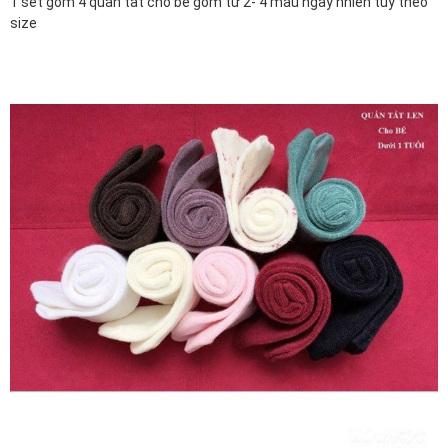
1 sét gồm 4 quần tất cho bé gồm từ 2- 4 màu ngẫy nhiên tùy theo
size