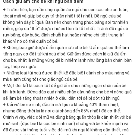
Cách giữ ấm cho bé khi ngủ ban đêm
+ Trước tiên, bạn cần chọn quần áo ngủ cho con sao cho an toàn,
thoải mái và giúp bé duy trì thân nhiệt tốt nhất. Đồ ngủ của bé
không nên dày, bí quá. Bạn nên chọn trang phục bằng sợi tự nhiên
mềm, giúp da “thở” được như cotton là tốt nhất. Tránh đồ ngủ có
ruy-băng, dây buộc, đính chuỗi hạt hoặc những chi tiết trang trí
khác vì nó có thể quấn cổ bé.
+ Không bao giờ được ủ ấm quá mức cho bé. Ủ ấm quá có thể làm
tăng nguy cơ đột tử khi ngủ ở bé. Giữ ấm đúng cách là giữ đủ ấm
cho bé, nhất là những vùng dễ bị nhiễm lạnh như lòng bàn chân, bàn
tay, thóp và ngực.
+ Những loại
túi ngủ
được thiết kế đặc biệt dành cho mùa nóng và
mùa lạnh cũng tốt cho giấc ngủ của bé.
+ Một đôi tất là cách tốt để giữ ấm cho những ngón chân của bé
khi trời lạnh. Đừng đắp quá nhiều chăn dày, nặng cho bé vì nóng quá
sẽ làm bé tăng thoát nhiệt ở đầu, dẫn tới dễ bị đột tử khi ngủ.
+ Đối với bé sơ sinh, đầu là nơi tạo ra khoảng 40% thân nhiệt,
nhưng đồng thời lại là nơi giải phóng đến 85% nhiệt độ cơ thể.
Chính vì vậy, việc đội mũ và dùng băng quấn thóp là cần thiết với bé
mới sinh (đặc biệt là các bé sinh non) nhưng với bé khỏe mạnh và
đã được vài tháng tuổi, việc đội mũ khi ngủ là không cần thiết, mà