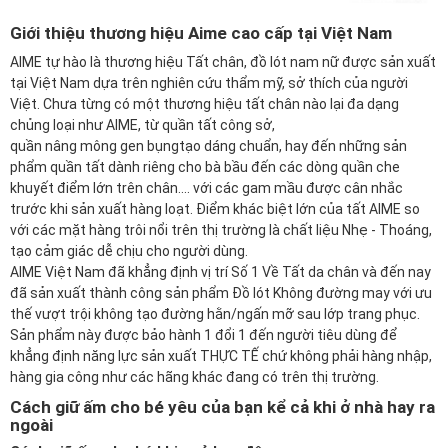
Giới thiệu thương hiệu Aime cao cấp tại Việt Nam
AIME tự hào là thương hiệu Tất chân, đồ lót nam nữ được sản xuất
tại Việt Nam dựa trên nghiên cứu thẩm mỹ, sở thích của người
Việt. Chưa từng có một thương hiệu tất chân nào lại đa dạng
chủng loại như AIME,
từ quần tất công sở
,
quần nâng mông gen bụng
tạo dáng chuẩn, hay đến những sản
phẩm
quần tất dành riêng cho bà bầu
đến các dòng quần che
khuyết điểm lớn trên chân.... với các gam mầu được cân nhắc
trước khi sản xuất hàng loạt. Điểm khác biệt lớn của tất AIME so
với các mặt hàng trôi nổi trên thị trường là chất liệu Nhẹ - Thoáng,
tạo cảm giác dễ chịu cho người dùng.
AIME Việt Nam đã khẳng định vị trí Số 1 Về Tất da chân và đến nay
đã sản xuất thành công sản phẩm Đồ lót Không đường may với ưu
thế vượt trội không tạo đường hằn/ngấn mỡ sau lớp trang phục.
Sản phẩm này được bảo hành 1 đổi 1 đến người tiêu dùng để
khẳng định năng lực sản xuất THỰC TẾ chứ không phải hàng nhập,
hàng gia công như các hãng khác đang có trên thị trường.
Cách giữ ấm cho bé yêu của bạn kể cả khi ở nhà hay ra
ngoài