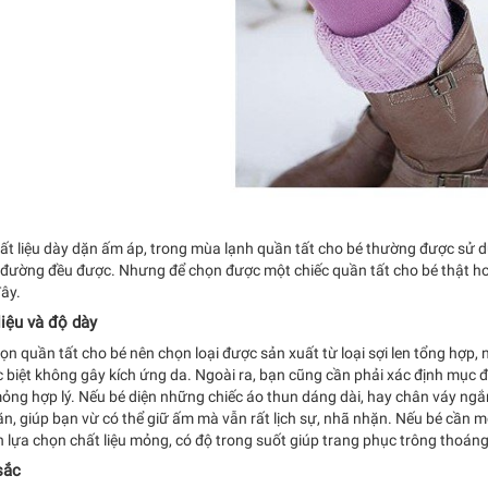
hất liệu dày dặn ấm áp, trong mùa lạnh quần tất cho bé thường được sử
 đường đều được. Nhưng để chọn được một chiếc quần tất cho bé thật ho
ây.
liệu và độ dày
ọn quần tất cho bé nên chọn loại được sản xuất từ loại sợi len tổng hợp, 
 biệt không gây kích ứng da. Ngoài ra, bạn cũng cần phải xác định mục đ
ỏng hợp lý. Nếu bé diện những chiếc áo thun dáng dài, hay chân váy ngắn
n, giúp bạn vừ có thể giữ ấm mà vẫn rất lịch sự, nhã nhặn. Nếu bé cần 
n lựa chọn chất liệu mỏng, có độ trong suốt giúp trang phục trông thoáng
sắc