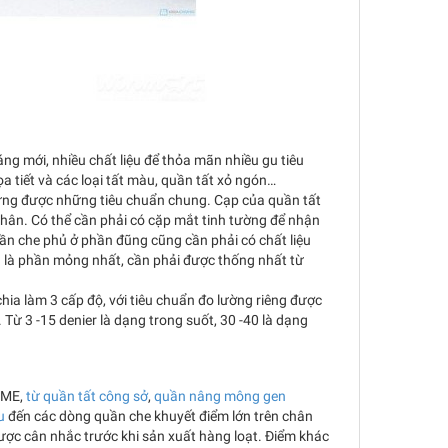
ng mới, nhiều chất liệu để thỏa mãn nhiều gu tiêu
a tiết và các loại tất màu, quần tất xỏ ngón…
p ứng được những tiêu chuẩn chung. Cạp của quần tất
chân. Có thể cần phải có cặp mắt tinh tường để nhận
hần che phủ ở phần đũng cũng cần phải có chất liệu
ôn là phần mỏng nhất, cần phải được thống nhất từ
ia làm 3 cấp độ, với tiêu chuẩn đo lường riêng được
 Từ 3 -15 denier là dạng trong suốt, 30 -40 là dạng
IME,
từ quần tất công sở
,
quần nâng mông gen
u
đến các dòng quần che khuyết điểm lớn trên chân
ợc cân nhắc trước khi sản xuất hàng loạt. Điểm khác