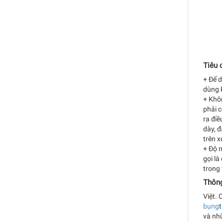
Tiêu 
+ Để d
dùng k
+ Khôn
phải c
ra điề
dày, đ
trên x
+ Độ m
gọi là
trong 
Thông
Việt. 
bụng
và nh