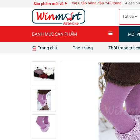
H KZ118
10 quyển Sổ A3 bìa cứng 6 tập bằng đầu 240 trang
| 4 can nước giặt D-ne
Sản phẩm mới về
Tất cả
DANH MỤC SẢN PHẨM
MỚI V
Trang chủ
Thời trang
Thời trang trẻ e