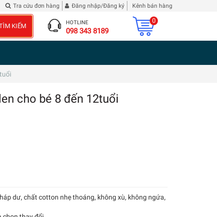
Diễn Nghĩa
Đừng phê bình tôi
| 2 chai Rượu Vang Hibiscus Roselle
Tra cứu đơn hàng
Đăng nhập/Đăng ký
Kênh bán hàng
0
HOTLINE
TÌM KIẾM
098 343 8189
tuổi
en cho bé 8 đến 12tuổi
Pháp dư, chất cotton nhẹ thoáng, không xù, không ngứa,
a chọn thay đổi