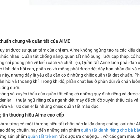
chuẩn chung về quần tất của AIME
uy trì được sự quan tâm của chị em, Aime không ngừng tạo ra các kiểu dá
hác nhau. Quần tất chống nắng, quần tất nhỏ bụng, lưới, cạp thấp, có họ
g chỉ phong phú về kiểu cách và chất liệu, Quần tất Aime luôn phải đá
ó tính đàn hồi cao, phần eo và mông phải được dệt dày hơn phần đùi và 
u này, nhưng đây là yêu cầu cần có ở những chiếc quần tất đạt chuẩn. P
àn hồi và thoáng khí. Trong khi đó, phần chất liệu ở phần đùi và chân lu
uống dưới.
ỏng và xuyên thấu của quần tất cũng có những quy định riêng và được ch
 denier – thuật ngữ riêng của ngành dệt may để chỉ độ xuyên thấu của vải.
vừa và 100 denier là những chiếc quần tất màu đục.
 tin thương hiệu Aime cao cấp
Chưa từng có một thương hiệu tất chân nào lại đa dạng chủng loại như A
tạo dáng chuẩn, hay đến những sản phẩm
quần tất dành riêng cho bà bầ
ững sản phẩm
quần tất trẻ em
rất được ưa chuộng.... với các gam mầu đư