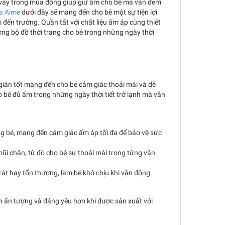
m váy trong mùa đông giúp giữ ấm cho bé mà vẫn đem
ủa Aime
dưới đây sẽ mang đến cho bé một sự tiện lợi
i đến trường. Quần tất với chất liệu ấm áp cùng thiết
ng bộ đồ thời trang cho bé trong những ngày thời
giãn tốt mang đến cho bé cảm giác thoải mái và dễ
 bé đủ ấm trong những ngày thời tiết trở lạnh mà vẫn
ụng bé, mang đến cảm giác ấm áp tối đa để bảo vệ sức
ũi chân, từ đó cho bé sự thoải mái trong từng vận
át hay tổn thương, làm bé khó chịu khi vận động.
n ấn tượng và đáng yêu hơn khi được sản xuất với