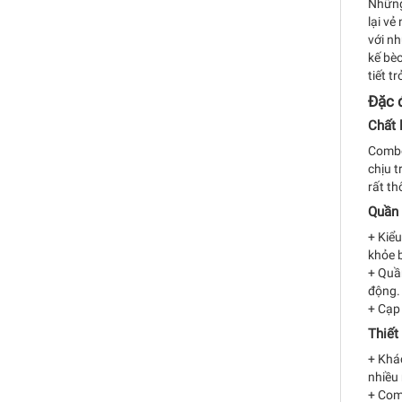
Những
lại vẻ
với nh
kế bè
tiết tr
Đặc đ
Chất 
Combo 
chịu t
rất th
Quần 
+ Kiểu
khỏe b
+ Quần
động
+ Cạp 
Thiết
+ Khác
nhiều 
+ Com