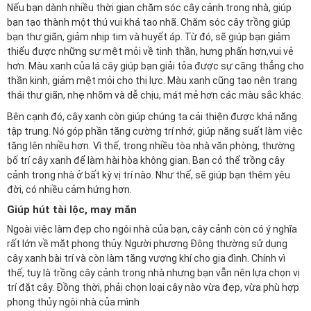
Nếu bạn dành nhiều thời gian chăm sóc cây cảnh trong nhà, giúp
bạn tạo thành một thú vui khá tao nhã. Chăm sóc cây trồng giúp
bạn thư giãn, giảm nhịp tim và huyết áp. Từ đó, sẽ giúp bạn giảm
thiểu được những sự mệt mỏi về tinh thần, hưng phấn hơn,vui vẻ
hơn. Màu xanh của lá cây giúp bạn giải tỏa được sự căng thẳng cho
thần kinh, giảm mệt mỏi cho thị lực. Màu xanh cũng tạo nên trạng
thái thư giãn, nhẹ nhõm và dễ chịu, mát mẻ hơn các màu sắc khác.
Bên cạnh đó, cây xanh còn giúp chúng ta cải thiện được khả năng
tập trung. Nó góp phần tăng cường trí nhớ, giúp năng suất làm việc
tăng lên nhiều hơn. Vì thế, trong nhiều tòa nhà văn phòng, thường
bố trí cây xanh để làm hài hòa không gian. Bạn có thể trồng cây
cảnh trong nhà ở bất kỳ vị trí nào. Như thế, sẽ giúp bạn thêm yêu
đời, có nhiều cảm hứng hơn.
Giúp hút tài lộc, may mắn
Ngoài việc làm đẹp cho ngôi nhà của bạn, cây cảnh còn có ý nghĩa
rất lớn về mặt phong thủy. Người phương Đông thường sử dụng
cây xanh bài trí và còn làm tăng vượng khí cho gia đình. Chính vì
thế, tuy là trồng cây cảnh trong nhà nhưng bạn vẫn nên lựa chọn vị
trí đặt cây. Đồng thời, phải chọn loại cây nào vừa đẹp, vừa phù hợp
phong thủy ngôi nhà của mình