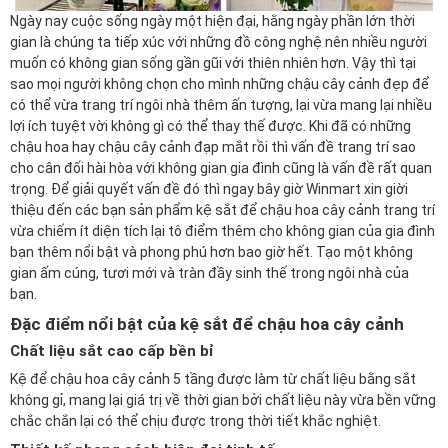
Ngày nay cuộc sống ngày một hiện đại, hằng ngày phần lớn thời
gian là chúng ta tiếp xúc với những đồ công nghệ nên nhiều người
muốn có không gian sống gần gũi với thiên nhiên hơn. Vậy thì tại
sao mọi người không chọn cho mình những chậu cây cảnh đẹp để
có thể vừa trang trí ngôi nhà thêm ấn tượng, lại vừa mang lại nhiều
lợi ích tuyệt vời không gì có thể thay thế được. Khi đã có những
chậu hoa hay chậu cây cảnh đạp mắt rồi thì vấn đề trang trí sao
cho cân đối hài hòa với không gian gia đình cũng là vấn đề rất quan
trọng. Để giải quyết vấn đề đó thì ngay bây giờ
Winmart
xin giời
thiệu đến các bạn sản phẩm
kệ sắt để chậu hoa cây cảnh trang trí
vừa chiếm ít diện tích lại tô điểm thêm cho không gian của gia đình
bạn thêm nổi bật và phong phú hơn bao giờ hết. Tạo một không
gian ấm cúng, tươi mới và tràn đầy sinh thế trong ngôi nhà của
bạn.
Đặc điểm nổi bật của kệ sắt để chậu hoa cây cảnh
Chất liệu sắt cao cấp bền bỉ
Kệ để chậu hoa cây cảnh 5 tầng được làm từ chất liệu bằng sắt
không gỉ, mang lại giá trị về thời gian bởi chất liệu này vừa bền vững
chắc chắn lại có thể chịu được trong thời tiết khắc nghiệt.