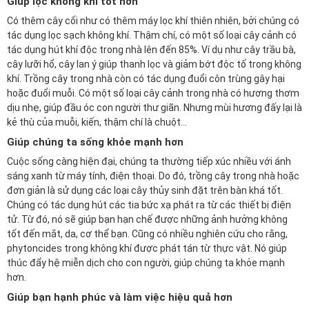
Giúp lọc không khí tốt hơn
Có thêm cây cối như có thêm máy lọc khí thiên nhiên, bởi chúng có
tác dụng lọc sạch không khí. Thậm chí, có một số loại cây cảnh có
tác dụng hút khí độc trong nhà lên đến 85%. Ví dụ như cây trầu bà,
cây lưỡi hổ, cây lan ý giúp thanh lọc và giảm bớt độc tố trong không
khí. Trồng cây trong nhà còn có tác dụng đuổi côn trùng gây hại
hoặc đuổi muỗi. Có một số loại cây cảnh trong nhà có hương thơm
dịu nhẹ, giúp đầu óc con người thư giãn. Nhưng mùi hương đấy lại là
kẻ thù của muỗi, kiến, thậm chí là chuột…
Giúp chúng ta sống khỏe mạnh hơn
Cuộc sống càng hiện đại, chúng ta thường tiếp xúc nhiều với ánh
sáng xanh từ máy tính, điện thoại. Do đó, trồng cây trong nhà hoặc
đơn giản là sử dụng các loại cây thủy sinh đặt trên bàn khá tốt.
Chúng có tác dụng hút các tia bức xạ phát ra từ các thiết bị điện
tử. Từ đó, nó sẽ giúp bạn hạn chế được những ảnh hưởng không
tốt đến mắt, da, cơ thể bạn. Cũng có nhiều nghiên cứu cho rằng,
phytoncides trong không khí được phát tán từ thực vật. Nó giúp
thúc đẩy hệ miễn dịch cho con người, giúp chúng ta khỏe mạnh
hơn.
Giúp bạn hạnh phúc và làm việc hiệu quả hơn