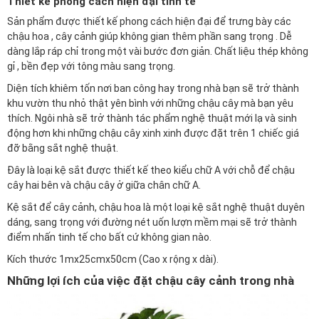
Thiết kế phong cách hiện đại tinh tế
Sản phẩm được thiết kế phong cách hiện đại để trưng bày các
chậu hoa , cây cảnh giúp không gian thêm phần sang trọng . Dễ
dàng lắp ráp chỉ trong một vài bước đơn giản. Chất liệu thép không
gỉ , bền đẹp với tông màu sang trọng.
Diện tích khiêm tốn nơi ban công hay trong nhà bạn sẽ trở thành
khu vườn thu nhỏ thật yên bình với những chậu cây mà bạn yêu
thích. Ngôi nhà sẽ trở thành tác phẩm nghệ thuật mới lạ và sinh
động hơn khi những chậu cây xinh xinh được đặt trên 1 chiếc giá
đỡ bằng sắt nghệ thuật.
Đây là loại kệ sắt được thiết kế theo kiểu chữ A với chỗ để chậu
cây hai bên và chậu cây ở giữa chân chữ A.
Kệ sắt để cây cảnh, chậu hoa là một loại kệ sắt nghệ thuật duyên
dáng, sang trọng với đường nét uốn lượn mềm mại sẽ trở thành
điểm nhấn tinh tế cho bất cứ không gian nào.
Kích thước 1mx25cmx50cm (Cao x rộng x dài).
Những lợi ích của việc đặt chậu cây cảnh trong nhà