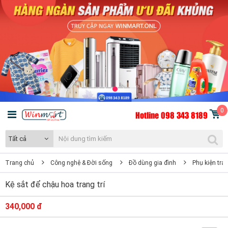
0
Hotline 098 343 8189
Tất cả
Trang chủ
Công nghệ & Đời sống
Đồ dùng gia đình
Phụ kiện tran
Kệ sắt để chậu hoa trang trí
340,000 đ