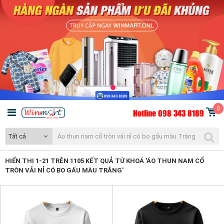
0
Hotline 098 343 8189
Tất cả
HIỂN THỊ 1-21 TRÊN 1105 KẾT QUẢ TỪ KHOÁ 'ÁO THUN NAM CỔ
TRÒN VẢI NỈ CÓ BO GẤU MÀU TRẮNG'