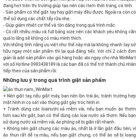
đang hot trên thị trường giúp tạo nên các item thời trang, cá tính.
- Sản phẩm có thể giặt tay hay giặt máy đều được. Ngoài ra còn có
thể sử dụng các chất tẩy rửa nhẹ.
- Giúp giảm nhiệt cơ thể và tôn dáng trong quá trình mặc.
- Có rất nhiều màu và full bảng size nên các khách yêu không cần
quá lo lắng sẽ không có màu mình thích.
Với những tính năng ưu việt như thế này mà lại không nhanh tay sở
hữu ngay một sản phẩm thì lại quá đáng tiếc. Với chỉ 2 cách đơn
giản là add sản phẩm vào giỏ hàng hoặc alo ngay cho nhà WinMart
với số Hotline 0983438189 là các bạn đã có thể trở thành chủ nhân
tiếp theo của sản phẩm rồi.
Những lưu ý trong quá trình giặt sản phẩm
+ Nên giặt tay, nếu giặt máy, bạn nên lộn trái áo, tránh trường hợp
mặt hình in cọ sát vào thùng giặt gây tróc hình in.
+ Tránh dùng các loại
nước xả
mềm vải, nếu bạn muốn áo thơm
hơn sau khi giặt, bạn có thể dùng các loại nước xả thơm. Nếu bạn
sử dụng nước xả mềm vải, áo phông sẽ bị giãn rất nhanh.
+ Không nên giặt chung các màu áo, nhất là ở lần giặt đầu tiên, vì
áo thun rất dễ ra màu, nếu bạn giặt chung, có thể áo sẽ bị loang