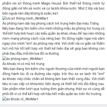
phẩm vòi xịt thông minh Magic House. Bởi thiết kế thông minh tự
động giãn nở khi xả nước và co lại khi khóa nước. Nhờ 2 lớp vải bọc
bên ngoài nên dây không bị xoắn, kẹt.
Áo phông nam dài tay phong cách trẻ trung hiện đại màu Trắng
Nếu bạn đang tìm kiếm cho mình những mẫu
áo phông
trẻ trung có
thể kết hợp linh hoạt các kiểu quần áo khác nhau để tạo nên những
item mang phong cách của riêng bạn thì đừng ngần ngại mà sắm
ngay cho mình “em” áo phông này nhé. Với chất vải co giãn và thấm
hút mồ hôi tốt kết hợp với thiết kế hiện đại sẽ giúp bạn không còn
phải đau đầu mỗi khi lựa đồ ra đường.
Áo khoác nỉ có mũ trẻ trung
Nếu bạn đang tìm kiếm cho người thương của mình một người bạn
đồng hành lúc đi ra đường vào ngày trời thu se se lạnh thì “em”
áo khoác
này chắc chắn sẽ không làm bạn thất vọng đâu. Với chất
liệu nỉ cao cấp có khóa kéo tiện dụng và thiết kế mũ đội đằng sau.
Sản phẩm nhìn lướt qua tưởng đơn giản nhưng thật sự vô cùng dễ
phối đồ vì có thể kết hợp với hầu hết mẫu quần áo trên thị trường.