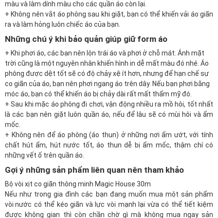
màu và làm dính màu cho các quần áo còn lại.
+ Không nên vắt áo phông sau khi giặt, bạn có thể khiến vải áo giãn
ra và làm hỏng luôn chiếc áo của bạn.
Những chú ý khi bảo quản giúp giữ form áo
+ Khi phơi áo, các bạn nên lộn trái áo và phơi ở chỗ mát. Ánh mặt
trời cũng là một nguyên nhân khiến hình in dễ mất màu đó nhé. Áo
phông được dệt tốt sẽ có độ chảy xệ ít hơn, nhưng để hạn chế sự
co giãn của áo, bạn nên phơi ngang áo trên dây. Nếu bạn phơi bằng
móc áo, bạn có thể khiến áo bị chảy dài rất mất thẩm mỹ đó.
+ Sau khi mặc áo phông đi chơi, vận động nhiều ra mồ hôi, tốt nhất
là các bạn nên giặt luôn quần áo, nếu để lâu sẽ có mùi hôi và ẩm
mốc.
+ Không nên để áo phông (áo thun) ở những nơi ẩm ướt, với tính
chất hút ẩm, hút nước tốt, áo thun dễ bị ẩm mốc, thậm chí có
những vết ố trên quần áo.
Gợi ý những sản phẩm liên quan nên tham khảo
Bộ vòi xịt co giãn thông minh Magic House 30m
Nếu như trong gia đình các bạn đang muốn mua một sản phẩm
vòi nước
có thể kéo giãn và lực vòi mạnh lại vừa có thể tiết kiệm
được không gian thì còn chần chờ gì mà không mua ngay sản