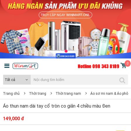
0
Hotline 098 343 8189
Tất cả
Trang chủ
Thời trang
Thời trang nam
Áo sơ mi nam & Áo phôn
Áo thun nam dài tay cổ tròn co giãn 4 chiều màu Đen
149,000 đ