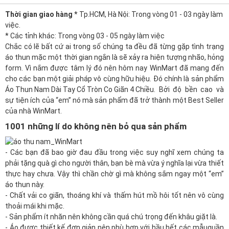
Thời gian giao hàng
* Tp.HCM, Hà Nội: Trong vòng 01 - 03 ngày làm
việc.
* Các tỉnh khác: Trong vòng 03 - 05 ngày làm việc
Chắc có lẽ bất cứ ai trong số chúng ta đều đã từng gặp tình trạng
áo thun mặc một thời gian ngắn là sẽ xảy ra hiện tượng nhão, hỏng
form. Vì nắm được tâm lý đó nên hôm nay
WinMart
đã mang đến
cho các bạn một giải pháp vô cùng hữu hiệu. Đó chính là sản phẩm
Áo Thun Nam Dài Tay Cổ Tròn Co Giãn 4 Chiều
. Bởi độ bền cao và
sự tiện ích của “em” nó mà sản phẩm đã trở thành một Best Seller
của nhà
WinMart
.
1001 những lí do không nên bỏ qua sản phẩm
- Các bạn đã bao giờ đau đầu trong việc suy nghĩ xem chúng ta
phải tặng
quà
gì cho người thân, bạn bè mà vừa ý nghĩa lại vừa thiết
thực hay chưa. Vậy thì chần chờ gì mà không sắm ngay một “em”
áo thun này.
- Chất vải co giãn, thoáng khí và thấm hút mồ hôi tốt nên vô cùng
thoải mái khi mặc.
- Sản phẩm ít nhăn nên không cần quá chú trọng đến khâu giặt là.
- Áo được thiết kế đơn giản nên phù hợp với hầu hết các mẫu
quần