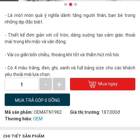
- Là một món quà ý nghĩa dành tặng người thân, bạn bè trong
những dịp đặc biệt.
- Thiết kế đơn giản với cổ tròn, dáng suông tạo cảm giác thoải
mái trong khi mặc và vận động.
- Vải co giãn bốn chiều, thoáng khí tốt và thấm hút mồ hôi.
- Có 4 màu trắng, đen, ghi, xanh và full bảng size cho các khách
yêu thoải mái lựa chọn.
-
+
Mua ngay
1
MUA TRẢ GÓP 0 ĐỒNG
Mã sản phẩm:
OEMATN1982
Giá thị trường:
187,000đ
Thương hiệu:
OEM
CHI TIẾT SẢN PHẨM