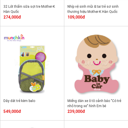
32 Lót thấm sữa sợi tre Mother-K
Nhíp vệ sinh mũi & tai trẻ sơ sinh
Hàn Quốc
thương hiệu Mother-K Hàn Quốc
274,000đ
109,000đ
Dây dắt trẻ kèm balo
Miếng dán xe ô tô cảnh báo "Có trẻ
nhỏ trong xe" hình Em bé
549,000đ
239,000đ