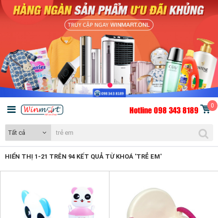
0
Hotline 098 343 8189
Tất cả
HIỂN THỊ 1-21 TRÊN 94 KẾT QUẢ TỪ KHOÁ 'TRẺ EM'