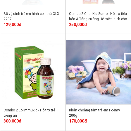
Bô vệ sinh trẻ em hình con thú QLX-
Combo 2 Chai Kid Sumo - Hỗ trợ tiêu
2207
hóa & Tăng cường Hệ miễn dịch cho
129,000đ
trẻ em
250,000đ
Combo 2 Lọ Immukid - Hỗ trợ trẻ
Khăn choàng tắm trẻ em Poêmy
biếng ăn
200g
300,000đ
170,000đ