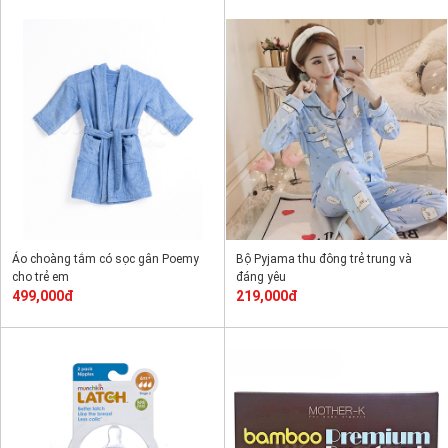
Áo choàng tắm có sọc gân Poemy
Bộ Pyjama thu đông trẻ trung và
cho trẻ em
đáng yêu
499,000đ
219,000đ