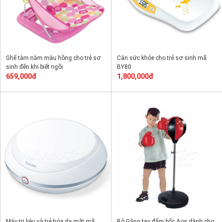
Ghế tắm nằm màu hồng cho trẻ sơ
Cân sức khỏe cho trẻ sơ sinh mã
sinh đến khi biết ngồi
BY80
659,000đ
1,800,000đ
Máy trị liệu và trẻ hóa da mặt mã
Bộ Găng tay đấm bốc Aos dành cho