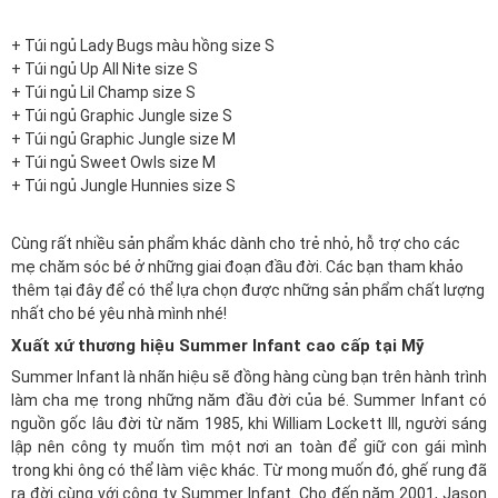
+
Túi ngủ Lady Bugs màu hồng size S
+
Túi ngủ Up All Nite size S
+
Túi ngủ Lil Champ size S
+
Túi ngủ Graphic Jungle size S
+
Túi ngủ Graphic Jungle size M
+
Túi ngủ Sweet Owls size M
+
Túi ngủ Jungle Hunnies size S
Cùng rất nhiều sản phẩm khác dành cho trẻ nhỏ, hỗ trợ cho các
mẹ chăm sóc bé ở những giai đoạn đầu đời. Các bạn tham khảo
thêm
tại đây
để có thể lựa chọn được những sản phẩm chất lượng
nhất cho bé yêu nhà mình nhé!
Xuất xứ thương hiệu Summer Infant cao cấp tại Mỹ
Summer Infant là nhãn hiệu sẽ đồng hàng cùng bạn trên hành trình
làm cha mẹ trong những năm đầu đời của bé. Summer Infant có
nguồn gốc lâu đời từ năm 1985, khi William Lockett III, người sáng
lập nên công ty muốn tìm một nơi an toàn để giữ con gái mình
trong khi ông có thể làm việc khác. Từ mong muốn đó, ghế rung đã
ra đời cùng với công ty Summer Infant. Cho đến năm 2001, Jason