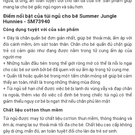
ngứa, dị ứng, an toàn tuyệt đối cho làn da của trẻ. Sản phẩm giúp
mang lại cho bé giấc ngủ ngon và sâu hơn.
Điểm nổi bật của túi ngủ cho bé Summer Jungle
Hunnies - SM73940
Công dụng tuyệt vời của sản phẩm
+ Đây là chăn quấn bé đơn giản nhất, giúp bé thoải mái, ấm áp với
đôi cánh mềm, ôm sát toàn thân. Chăn cho bé quấn đủ chặt giúp
trẻ có cảm giác như đang được nằm trong tử cung ấm áp của
người mẹ.
+ Những tuần đầu tiên trong thế giới rộng mở có thể là nỗi lo ngại
cho các bé sơ sinh bởi bé đã quen với sự ấm áp trong tử cung mẹ.
+ Quấn tã hoặc quấn bé trong một tấm chăn mỏng sẽ giúp bé cảm
thấy an toàn, nhất là trong những tháng mùa đông.
+ Túi ngủ sẽ hạn chế được việc bé bị lạnh do vùng vẫy và đạp chăn
ra ngoài, thêm vào đó việc cố định bé trong chiếc túi ngủ có thể
giảm thiểu nguy cơ bé bị ngạt thở nếu chăn phủ lên mặt.
Chất liệu cotton thun mềm
Túi ngủ được may từ chất liệu cotton thun mềm, thông thoáng và
êm ái, mang lại sự thoải mái tối đa cho bé. Chất liệu cao cấp không
gây dị ứng, mẩn đỏ, an toàn tuyệt đối cho làn da trẻ sơ sinh.