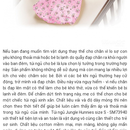
Nếu bạn đang muốn tìm vật dụng thay thế cho chăn vì lo sợ con
yêu không thoải mái hoặc bé bị lạnh do quẫy đạp chăn ra khỏi người
vào ban đêm, túi ngủ cho bé là lựa chọn lý tưởng trong trường hợp
này. Sản phẩm không những dễ sử dụng mà còn mang lại nhiều lợi
ích cho việc chăm sóc bé. Bởi vì các bé khi ngủ thường hay cử
động, trở mình và đạp chăn. Điều này vừa nguy hiểm - vì nếu chăn
bị đạp lên mặt có thể làm cho bé khó thở, vừa có thể khiến bé bị
lạnh về đêm. Để chấm dứt tình trạng này, mẹ có thể chọn cho bé
một chiếc túi ngủ xinh xắn. Chất liệu vải và độ dày mỏng thì nên
chọn theo thời tiết để giúp bé luôn cảm thấy ấm áp và thoải mái
trong túi ngủ của mình.
Túi ngủ Jungle Hunnies size S - SM73940
với thiết kế tiện lợi và an toàn là vật dụng vô cùng cần thiết cho trẻ
sơ sinh. Chất liệu cotton mềm mại, mịn màng, không gây mẩn