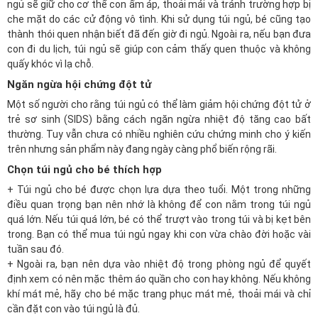
ngủ sẽ giữ cho cơ thể con ấm áp, thoải mái và tránh trường hợp bị
che mặt do các cử động vô tình. Khi sử dụng túi ngủ, bé cũng tạo
thành thói quen nhận biết đã đến giờ đi ngủ. Ngoài ra, nếu bạn đưa
con đi du lịch, túi ngủ sẽ giúp con cảm thấy quen thuộc và không
quấy khóc vì lạ chỗ.
Ngăn ngừa hội chứng đột tử
Một số người cho rằng túi ngủ có thể làm giảm hội chứng đột tử ở
trẻ sơ sinh (SIDS) bằng cách ngăn ngừa nhiệt độ tăng cao bất
thường. Tuy vẫn chưa có nhiều nghiên cứu chứng minh cho ý kiến
trên nhưng sản phẩm này đang ngày càng phổ biến rộng rãi.
Chọn túi ngủ cho bé thích hợp
+ Túi ngủ cho bé được chọn lựa dựa theo tuổi. Một trong những
điều quan trọng bạn nên nhớ là không để con nằm trong túi ngủ
quá lớn. Nếu túi quá lớn, bé có thể trượt vào trong túi và bị kẹt bên
trong. Bạn có thể mua túi ngủ ngay khi con vừa chào đời hoặc vài
tuần sau đó.
+ Ngoài ra, bạn nên dựa vào nhiệt độ trong phòng ngủ để quyết
định xem có nên mặc thêm áo quần cho con hay không. Nếu không
khí mát mẻ, hãy cho bé mặc trang phục mát mẻ, thoải mái và chỉ
cần đặt con vào túi ngủ là đủ.