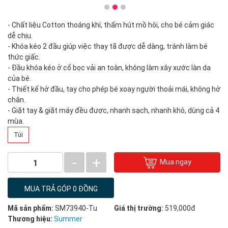
- Chất liệu Cotton thoáng khí, thấm hút mồ hôi, cho bé cảm giác
dễ chịu.
- Khóa kéo 2 đầu giúp việc thay tã được dễ dàng, tránh làm bé
thức giấc.
- Đầu khóa kéo ở cổ bọc vải an toàn, không làm xây xước làn da
của bé.
- Thiết kế hở đầu, tay cho phép bé xoay người thoải mái, không hở
chân.
- Giặt tay & giặt máy đều được, nhanh sạch, nhanh khô, dùng cả 4
mùa.
Túi
-
+
Mua ngay
1
MUA TRẢ GÓP 0 ĐỒNG
Mã sản phẩm:
SM73940-Tu
Giá thị trường:
519,000đ
Thương hiệu:
Summer