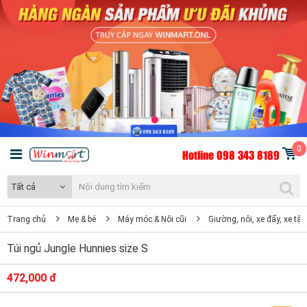
0
Hotline 098 343 8189
Tất cả
Trang chủ
Mẹ & bé
Máy móc & Nôi cũi
Giường, nôi, xe đẩy, xe tập
Túi ngủ Jungle Hunnies size S
472,000 đ