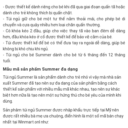
- Được thiết kế dành riêng cho bé khi đã qua giai đoạn quấn tã hoặc
dành cho trẻ không thích bị quấn chặt.
- Túi ngủ giữ cho bé một tư thế nằm thoải mái, cho phép bé di
chuyển và cựa quậy nhiều hơn loại chăn quấn thường.
- Có khóa kéo 2 đầu, giúp cho việc thay tã vào ban đêm dễ dàng
hơn, đầu khóa kéo ở cổ được thiết kế để bảo vệ cằm của bé.
- Túi được thiết kế để bé có thể đưa tay ra ngoài dễ dàng, giúp bé
không bị khó chịu khi ngủ.
- Túi ngủ cho bé Summer dành cho bé từ 6 tháng đến 12 tháng
tuổi.
Mẫu mã sản phẩm Summer đa dạng
Túi ngủ Summer là sản phẩm dành cho trẻ nhỏ vì vậy mà nhà sản
xuất Summer đã tạo nên sự đa dạng của sản phẩm bằng cách
thiết kế sản phẩm với nhiều mẫu mã khác nhau, tạo nên sự khác
biệt hơn nữa là tạo nên một sự hứng thú cho bé yêu của mình khi
dùng.
Sản phâm túi ngủ Summer được nhập khẩu trực tiếp tại Mỹ nên
được rất nhiều bà mẹ ưa chuộng, điển hình là một số mã bán chạy
nhất tại
Winmart.onl
như: