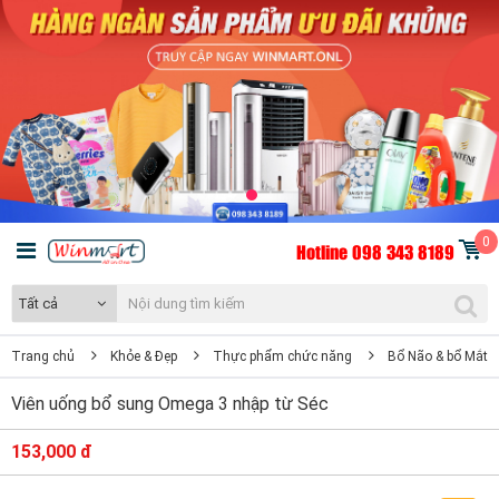
0
Hotline 098 343 8189
Tất cả
Trang chủ
Khỏe & Đẹp
Thực phẩm chức năng
Bổ Não & bổ Mắt
Viên uống bổ sung Omega 3 nhập từ Séc
153,000 đ