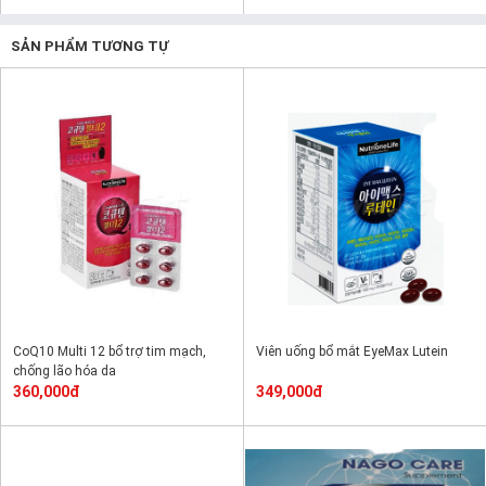
SẢN PHẨM TƯƠNG TỰ
CoQ10 Multi 12 bổ trợ tim mạch,
Viên uống bổ mắt EyeMax Lutein
chống lão hóa da
360,000đ
349,000đ