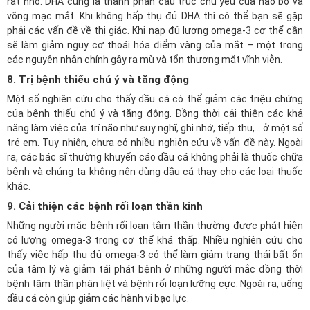
rất nhỏ. DHA cũng là thành phần cấu trúc chủ yếu của não bộ và
võng mạc mắt. Khi không hấp thụ đủ DHA thì có thể bạn sẽ gặp
phải các vấn đề về thị giác. Khi nạp đủ lượng omega-3 cơ thể cần
sẽ làm giảm nguy cơ thoái hóa điểm vàng của mắt – một trong
các nguyên nhân chính gây ra mù và tổn thương mắt vĩnh viễn.
8. Trị bệnh thiếu chú ý và tăng động
Một số nghiên cứu cho thấy dầu cá có thể giảm các triệu chứng
của bệnh thiếu chú ý và tăng động. Đồng thời cải thiện các khả
năng làm việc của trí não như suy nghĩ, ghi nhớ, tiếp thu,… ở một số
trẻ em. Tuy nhiên, chưa có nhiều nghiên cứu về vấn đề này. Ngoài
ra, các bác sĩ thường khuyến cáo dầu cá không phải là thuốc chữa
bệnh và chúng ta không nên dùng dầu cá thay cho các loại thuốc
khác.
9. Cải thiện các bệnh rối loạn thần kinh
Những người mắc bệnh rối loạn tâm thần thường được phát hiện
có lượng omega-3 trong cơ thể khá thấp. Nhiều nghiên cứu cho
thấy việc hấp thụ đủ omega-3 có thể làm giảm trạng thái bất ổn
của tâm lý và giảm tái phát bệnh ở những người mắc đồng thời
bệnh tâm thần phân liệt và bệnh rối loạn lưỡng cực. Ngoài ra, uống
dầu cá còn giúp giảm các hành vi bạo lực.