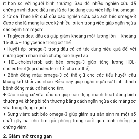
ít hơn so với người bình thường. Sau đó, nhiều nghiên cứu đã
chứng minh được điều này là do tác dụng của việc hấp thụ omega-
3 từ cá. Theo kết quả của các nghiên cứu, các axit béo omega-3
được cho là mang lại cực kỳ nhiều lợi ích trong việc giúp ngăn ngừa
các bệnh tim mạch:
+ Triglycerides: dầu cá giúp giảm khoảng một lượng lớn – khoảng
15-30% – triglyceride trong cơ thể.
+ Huyết áp: omega-3 trong dầu cá có tác dụng hiệu quả đối với
những bệnh nhân mắc chứng cao huyết áp.
+ HDL-cholesterol: axit béo omega-3 giúp tăng lượng HDL-
cholesterol (loại cholesterol tốt cho cơ thể).
+ Bệnh đông máu: omega-3 có thể giữ cho các tiểu huyết cầu
không kết khối vào nhau. Điều này giúp ngăn ngừa sự hình thành
bệnh đông máu có hại cho tim.
+ Các mảng xơ vữa: dầu cá giúp các động mạch hoạt động bình
thường và không bị tổn thương bằng cách ngăn ngừa các mảng xơ
vữa trong động mạch.
+ Sưng viêm: axit béo omega-3 giúp giảm sự sản sinh ra một số
chất gây hại cho tim giải phóng trong suốt quá trình chống lại
chứng viêm.
2. Giảm mỡ trong gan