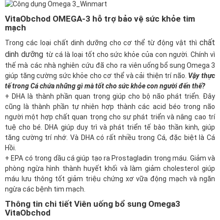
VitaObchod OMEGA-3 hỗ trợ bảo vệ sức khỏe tim
mạch
chất
Trong các loại chất dinh dưỡng cho cơ thể từ động vật thì
dinh dưỡng
từ cá là loại tốt cho sức khỏe của con người. Chính vì
thế mà các nhà nghiên cứu đã cho ra
viên uống bổ sung Omega 3
giúp tăng cường sức khỏe cho cơ thể và cải thiện trí não.
Vậy thực
tế trong Cá chứa những gì mà tốt cho sức khỏe con người đến thế?
+ DHA là thành phần quan trọng giúp cho bộ não phát triển. Đây
cũng là thành phần tự nhiên hợp thành các acid béo trong não
người một hợp chất quan trọng cho sự phát triển và nâng cao trí
tuệ cho bé. DHA giúp duy trì và phát triển tế bào thần kinh, giúp
tăng cường trí nhớ. Và DHA có rất nhiều trong Cá, đặc biệt là Cá
Hồi.
+ EPA có trong dầu cá giúp tạo ra Prostagladin trong máu. Giảm và
phòng ngừa hình thành huyết khối và làm giảm cholesterol giúp
máu lưu thông tốt giảm triệu chứng xơ vữa động mạch và ngăn
ngừa các bệnh tim mạch.
Thông tin chi tiết Viên uống bổ sung Omega3
VitaObchod