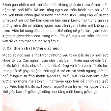
Bệnh gan nhiễm mỡ mà tác nhân không phải do rượu là một căn
bệnh rất phổ biến. Nó làm tăng nguy cơ mắc bệnh béo phì và là
nguyên nhân chính gây ra bệnh gan mãn tính. Cung cấp đủ lượng
omega-3 mà cơ thể bạn cần sẽ làm giảm lượng mỡ trong gan và
chứng viêm đối với những người mắc bệnh gan nhiễm mỡ không do
rượu. Việc bổ sung dầu cá cho cơ thể cũng sẽ giúp làm giảm hàm
lượng triglycerides cao trong máu. Do đó, nguy cơ mắc các các
vấn đề về tim mạch cũng sẽ giảm đi.
3. Cải thiện chất lượng giấc ngủ
Một giấc ngủ sâu là một trong những yếu tố cơ bản để có một sức
khỏe tối ưu. Các nghiên cứu cho thấy bệnh thiếu ngủ sẽ dẫn đến
nhiều bệnh khác như béo phì, tiểu đường và trầm cảm. Thiếu hụt
omega-3 sẽ gây ra bệnh mất ngủ ở trẻ em và bệnh ngưng thở lúc
ngủ ở người trưởng thành. Ngoài ra, thiếu hụt DHA còn làm giảm
lượng hormone melatonin – hormone giúp bạn dễ chìm vào giấc
ngủ. Việc hấp thụ đủ axit béo omega-3 ở cả trẻ em và người lớn có
thể giúp kéo dài giấc ngủ cũng như tăng chất lượng giấc ngủ.