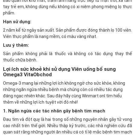
Bảo quản nơi khô mát, tránh ánh nắng trực tiếp từ mặt trời, xa tầm
tay trẻ em, không dùng nếu không có xi niêm phong miệng lọ thực
phẩm.
Hạn sử dụng:
2 năm kể từ ngày sản xuất. Sản phẩm được đóng thành lọ 100 viên.
Viên thực phẩm là nang mềm, có màu vàng nhạt.
Lưu ý thêm:
Sản phẩm không phải là thuốc và không có tác dụng thay thế
thuốc chữa bệnh.
Lợi ích sức khoẻ khi sử dụng Viên uống bổ sung
Omega3 VitaObchod
Omega-3 mang lại những lợi ích không ngờ cho sức khỏe, không
những ngăn ngừa nhiều bệnh mà chúng còn có nhiều tác dụng
đáng ngạc nhiên khác. Sau đây hãy cùng
Winmart.onl
tìm hiểu
thêm về những lợi ích tuyệt vời đó nhé!
1. Ngăn ngừa các tác nhân gây bệnh tim mạch
Đau tim và đột quỵ là hai trong số những nguyên nhân gây tử vong
cao nhất trên thế giới. Nhiều thập kỷ trước, các nhà nghiên cứu đã
quan sát rằng những người ăn nhiều cá có tỉ lệ mắc bệnh tim mạch