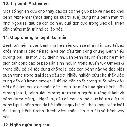
10. Trị bệnh Alzheimer
Một số nghiên cứu cho thấy dầu cá có thể giúp bảo vệ não bộ khỏi
bệnh Alzheimer (một dạng sa sút trí tuệ) cũng như bệnh mất trí
nhớ. Ngoài ra, dầu cá còn có hiệu quả tích cực trong việc cải thiện
dần chứng mất trí nhớ do lão hóa.
11. Giúp chống lại bệnh tự miễn
Bệnh tự miễn là căn bệnh mà hệ miễn dịch sẽ nhầm lẫn các tế bào
khỏe mạnh là các tế bào lạ và bắt đầu tấn công chúng. Bệnh tiểu
đường loại 1 là một ví dụ điển hình. Căn bệnh này khiến cho hệ miễn
dịch tấn công các tế bào sản sinh insulin trong tuyến tụy. Omega-3
trong dầu cá có tác dụng chống lại các căn bệnh này và đặc biệt
quan trọng trong giai đoạn đầu đời. Nhiều nghiên cứu cho thấy việc
cung cấp đủ lượng omega-3 thì rất cần thiết trong suốt năm đầu
đời để giảm nguy cơ mắc các bệnh tự miễn bao gồm bệnh tiểu
đường loại 1, bệnh tiểu đường tự miễn ở người trưởng thành và
bệnh đa xơ cứng, … Ngoài ra, dầu cá còn có thể giúp hỗ trợ điều trị
bệnh luput (bệnh ban đỏ hệ thống nguy hiểm), thấp khớp, viêm loét
đại tràng, bệnh Crohn (bệnh viêm mãn tính ở ruột) và bệnh vảy
nến.
12. Ngăn ngừa ung thư