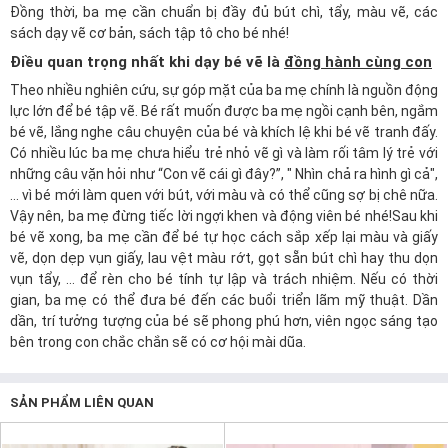
Đồng thời, ba mẹ cần chuẩn bị đầy đủ bút chì, tẩy, màu vẽ, các
sách dạy vẽ cơ bản, sách tập tô cho bé nhé!
Điều quan trọng nhất khi dạy bé vẽ là
đồng hành cùng con
Theo nhiều nghiên cứu, sự góp mặt của ba mẹ chính là nguồn động
lực lớn để bé tập vẽ. Bé rất muốn được ba mẹ ngồi cạnh bên, ngắm
bé vẽ, lắng nghe câu chuyện của bé và khích lệ khi bé vẽ tranh đấy.
Có nhiều lúc ba mẹ chưa hiểu trẻ nhỏ vẽ gì và làm rối tâm lý trẻ với
những câu vặn hỏi như “Con vẽ cái gì đây?”, " Nhìn chả ra hình gì cả",
... vì bé mới làm quen với bút, với màu và có thể cũng sợ bị chê nữa.
Vậy nên, ba mẹ đừng tiếc lời ngợi khen và động viên bé nhé!Sau khi
bé vẽ xong, ba mẹ cần để bé tự học cách sắp xếp lại màu và giấy
vẽ, dọn dẹp vụn giấy, lau vệt màu rớt, gọt sẵn bút chì hay thu dọn
vụn tẩy, … để rèn cho bé tính tự lập và trách nhiệm. Nếu có thời
gian, ba mẹ có thể đưa bé đến các buổi triển lãm mỹ thuật. Dần
dần, trí tưởng tượng của bé sẽ phong phú hơn, viên ngọc sáng tạo
bên trong con chắc chắn sẽ có cơ hội mài dũa.
SẢN PHẨM LIÊN QUAN