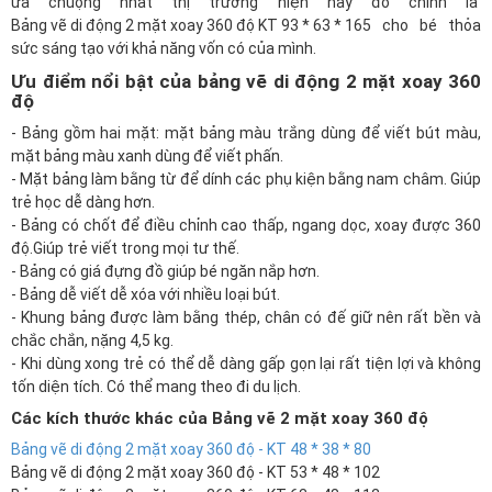
ưa chuộng nhất thị trường hiện nay đó chính là
Bảng vẽ di động 2 mặt xoay 360 độ KT 93 * 63 * 165
cho bé thỏa
sức sáng tạo với khả năng vốn có của mình.
Ưu điểm nổi bật của bảng vẽ di động 2 mặt xoay 360
độ
- Bảng gồm hai mặt: mặt bảng màu trắng dùng để viết bút màu,
mặt bảng màu xanh dùng để viết phấn.
- Mặt bảng làm bằng từ để dính các phụ kiện bằng nam châm. Giúp
trẻ học dễ dàng hơn.
- Bảng có chốt để điều chỉnh cao thấp, ngang dọc, xoay được 360
độ.Giúp trẻ viết trong mọi tư thế.
- Bảng có giá đựng đồ giúp bé ngăn nắp hơn.
- Bảng dễ viết dễ xóa với nhiều loại bút.
- Khung bảng được làm bằng thép, chân có đế giữ nên rất bền và
chắc chắn, nặng 4,5 kg.
- Khi dùng xong trẻ có thể dễ dàng gấp gọn lại rất tiện lợi và không
tốn diện tích. Có thể mang theo đi du lịch.
Các kích thước khác của Bảng vẽ 2 mặt xoay 360 độ
Bảng vẽ di động 2 mặt xoay 360 độ - KT 48 * 38 * 80
Bảng vẽ di động 2 mặt xoay 360 độ - KT 53 * 48 * 102