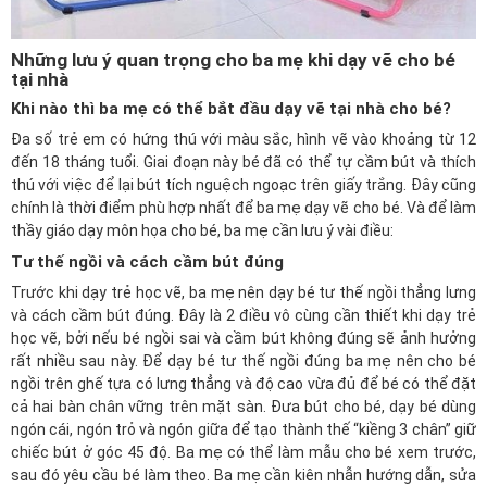
Những lưu ý quan trọng cho ba mẹ khi dạy vẽ cho bé
tại nhà
Khi nào thì ba mẹ có thể bắt đầu dạy vẽ tại nhà cho bé?
Đa số trẻ em có hứng thú với màu sắc, hình vẽ vào khoảng từ 12
đến 18 tháng tuổi. Giai đoạn này bé đã có thể tự cầm bút và thích
thú với việc để lại bút tích nguệch ngoạc trên giấy trắng. Đây cũng
chính là thời điểm phù hợp nhất để ba mẹ dạy vẽ cho bé. Và để làm
thầy giáo dạy môn họa cho bé, ba mẹ cần lưu ý vài điều:
Tư thế ngồi và cách cầm bút đúng
Trước khi dạy trẻ học vẽ, ba mẹ nên dạy bé tư thế ngồi thẳng lưng
và cách cầm bút đúng. Đây là 2 điều vô cùng cần thiết khi dạy trẻ
học vẽ, bởi nếu bé ngồi sai và cầm bút không đúng sẽ ảnh hưởng
rất nhiều sau này. Để dạy bé tư thế ngồi đúng ba mẹ nên cho bé
ngồi trên ghế tựa có lưng thẳng và độ cao vừa đủ để bé có thể đặt
cả hai bàn chân vững trên mặt sàn. Đưa bút cho bé, dạy bé dùng
ngón cái, ngón trỏ và ngón giữa để tạo thành thế “kiềng 3 chân” giữ
chiếc bút ở góc 45 độ. Ba mẹ có thể làm mẫu cho bé xem trước,
sau đó yêu cầu bé làm theo. Ba mẹ cần kiên nhẫn hướng dẫn, sửa