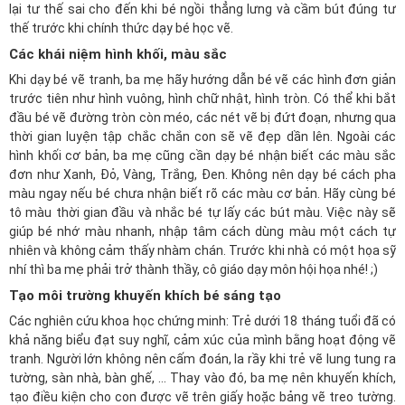
lại tư thế sai cho đến khi bé ngồi thẳng lưng và cầm bút đúng tư
thế trước khi chính thức dạy bé học vẽ.
Các khái niệm hình khối, màu sắc
Khi dạy bé vẽ tranh, ba mẹ hãy hướng dẫn bé vẽ các hình đơn giản
trước tiên như hình vuông, hình chữ nhật, hình tròn. Có thể khi bắt
đầu bé vẽ đường tròn còn méo, các nét vẽ bị đứt đoạn, nhưng qua
thời gian luyện tập chắc chắn con sẽ vẽ đẹp dần lên. Ngoài các
hình khối cơ bản, ba mẹ cũng cần dạy bé nhận biết các màu sắc
đơn như Xanh, Đỏ, Vàng, Trắng, Đen. Không nên dạy bé cách pha
màu ngay nếu bé chưa nhận biết rõ các màu cơ bản. Hãy cùng bé
tô màu thời gian đầu và nhắc bé tự lấy các bút màu. Việc này sẽ
giúp bé nhớ màu nhanh, nhập tâm cách dùng màu một cách tự
nhiên và không cảm thấy nhàm chán. Trước khi nhà có một họa sỹ
nhí thì ba mẹ phải trở thành thầy, cô giáo dạy môn hội họa nhé! ;)
Tạo môi trường khuyến khích bé sáng tạo
Các nghiên cứu khoa học chứng minh: Trẻ dưới 18 tháng tuổi đã có
khả năng biểu đạt suy nghĩ, cảm xúc của mình bằng hoạt động vẽ
tranh. Người lớn không nên cấm đoán, la rầy khi trẻ vẽ lung tung ra
tường, sàn nhà, bàn ghế, … Thay vào đó, ba mẹ nên khuyến khích,
tạo điều kiện cho con được vẽ trên giấy hoặc bảng vẽ treo tường.