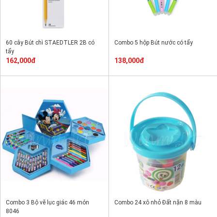
60 cây Bút chì STAEDTLER 2B có
Combo 5 hộp Bút nước có tẩy
tẩy
162,000đ
138,000đ
Combo 3 Bộ vẽ lục giác 46 món
Combo 24 xô nhỏ Đất nặn 8 màu
8046