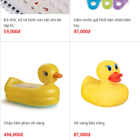
Bộ chữ, số và hình con vật cho bé
Gặm nướu gel hình bàn chân/bàn
tập tô
tay
59,000đ
87,000đ
Chậu tắm phao vịt vàng
Vịt vàng báo nóng
494,000đ
87,000đ