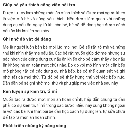
Giúp bé yêu thích công việc nội trợ
Được tự tay làm những món ăn mình thích và được mọi người khen
là việc mà bé vô cùng yêu thích. Nếu được làm quen với những
dụng cụ nấu ăn ngay từ khi còn bé, bé sẽ dễ dàng học được cách
nấu ăn khi lớn lên sau này.
Ghi nhớ đồ vật dễ dàng
Mẹ là người luôn bên bé mọi lúc mọi nơi. Bé sẽ rất tò mò và hứng
thú khi nhìn thấy mẹ nấu ăn. Các bé rất muốn giúp đỡ mẹ nhưng sự
sắc nhọn của đống dụng cụ nấu ăn khiến cho bé cảm thấy việc nấu
ăn không hề an toàn một chút nào. Do đó với mô hình một căn bếp
mô phỏng tất cả các dụng cụ nhà bếp, bé có thể quan sát và ghi
nhớ tất cả mọi thứ. Từ đó bé sẽ thấy hứng thú với việc bếp núc.
Dần dần bé sẽ ghi nhớ mọi thứ và phụ giúp mẹ việc nhà sau này.
Rèn luyện sự kiên trì, tỉ mỉ
Muốn tạo ra được một món ăn hoàn chỉnh, hấp dẫn chúng ta cần
phải có sự kiên trì, tỉ mỉ trong các bước. Điều này cũng không ngoại
lệ với các bé. Khi thất bại bé cần học cách tự đứng lên, tự sửa chữa
để tạo ra món ăn hoàn chỉnh.
Phát triển những kỹ năng sống