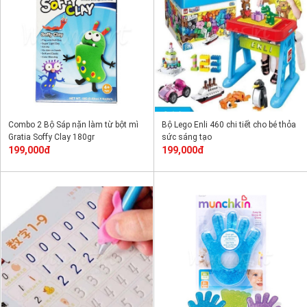
Combo 2 Bộ Sáp nặn làm từ bột mì
Bộ Lego Enli 460 chi tiết cho bé thỏa
Gratia Soffy Clay 180gr
sức sáng tạo
199,000đ
199,000đ