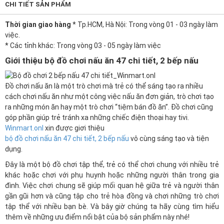
CHI TIẾT SẢN PHẨM
Thời gian giao hàng
* Tp.HCM, Hà Nội: Trong vòng 01 - 03 ngày làm
việc.
* Các tỉnh khác: Trong vòng 03 - 05 ngày làm việc
Giới thiệu bộ đồ chơi nấu ăn 47 chi tiết, 2 bếp nấu
Đồ chơi nấu ăn là một trò chơi mà trẻ có thể sáng tạo ra nhiều
cách chơi nấu ăn như một công việc nấu ăn đơn giản, trò chơi tạo
ra những món ăn hay một trò chơi “tiệm bán đồ ăn”. Đồ chơi cũng
góp phần giúp trẻ tránh xa những chiếc điện thoại hay tivi.
Winmart.onl
xin được giơi thiệu
bộ đồ chơi nấu ăn 47 chi tiết, 2 bếp nấu
vô cùng sáng tạo và tiện
dụng.
Đây là một bộ đồ chơi tập thể, trẻ có thể chơi chung với nhiều trẻ
khác hoặc chơi với phụ huynh hoặc những người thân trong gia
đình. Việc chơi chung sẽ giúp mối quan hệ giữa trẻ và người thân
gần gũi hơn và cũng tập cho trẻ hòa đồng và chơi những trò chơi
tập thể với nhiều bạn bè. Và bây giờ chúng ta hãy cùng tìm hiểu
thêm về những ưu điểm nổi bật của bộ sản phẩm này nhé!