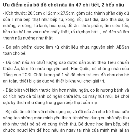
Ưu điểm của bộ đồ chơi nấu ăn 47 chi tiết, 2 bếp nấu
- Kích thước: 20.5cm x 12cm x 27.5cm, gồm các thành phần đầy đủ
của 1 nhà bếp thật như bếp từ, xong, nồi, bát đĩa, dao thìa dĩa, lò
nướng, vi sóng, tủ lạnh, hoa quả, đồ ăn, thực phẩm, ấm siêu tốc,
bồn rửa bát có vòi nước chẩy thật, rổ rá,chạn bát..., có đèn và âm
thanh nấu nướng như thật.
- Bộ sản phẩm được làm từ chất liệu nhựa nguyên sinh ABSan
toàn cho bé.
- Đồ chơi nấu ăn chất lượng cao được sản xuất theo Tiêu chuẩn
Châu Âu, làm từ nhựa nguyên sinh Hàn Quốc, có chứng nhận của
Tổng cục TCĐL Chất lượng số 1 về đồ chơi trẻ em, đồ chơi cho bé
an toàn, thiết bị giáo dục và thiết bị khu vui chơi giải trí.
- Đặc biệt với kích thước lớn hơn nhiều ngăn, có lò nướng bánh và
có tích hợp cả tủ lạnh có ngăn chứa lớn, có máy hút mùi, bé chơi
cực kỳ thích như đang trong gian bếp thật của mẹ.
- Bộ nấu ăn cỡ lớn với nhiều dụng cụ và đồ nấu ăn cho bé thỏa sức
sáng tạo những món mình yêu thích từ những dụng cụ nhà bếp thu
nhỏ như thật bé sẽ vô cùng thích thú. Bé được học làm bếp, bắt
chước người lớn để học nấu ăn ngay tại nhà của mình mà lại an