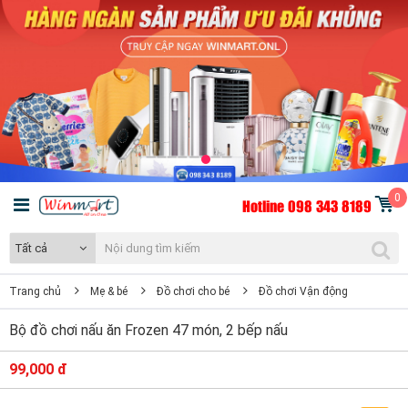
0
Hotline 098 343 8189
Tất cả
Trang chủ
Mẹ & bé
Đồ chơi cho bé
Đồ chơi Vận động
Bộ đồ chơi nấu ăn Frozen 47 món, 2 bếp nấu
99,000 đ