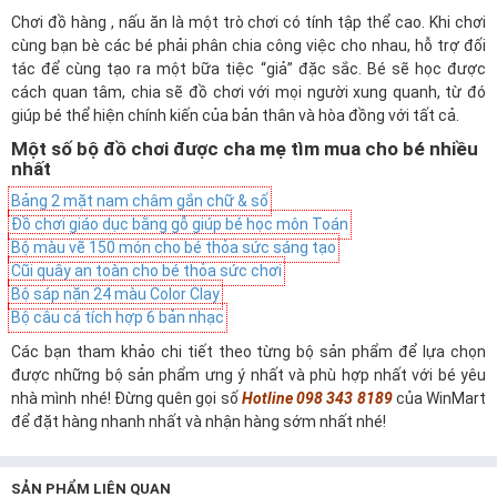
Chơi đồ hàng , nấu ăn là một trò chơi có tính tập thể cao. Khi chơi
cùng bạn bè các bé phải phân chia công việc cho nhau, hỗ trợ đối
tác để cùng tạo ra một bữa tiệc “giả” đặc sắc. Bé sẽ học được
cách quan tâm, chia sẽ đồ chơi với mọi người xung quanh, từ đó
giúp bé thể hiện chính kiến của bản thân và hòa đồng với tất cả.
Một số bộ đồ chơi được cha mẹ tìm mua cho bé nhiều
nhất
Bảng 2 mặt nam châm gắn chữ & số
Đồ chơi giáo dục bằng gỗ giúp bé học môn Toán
Bộ màu vẽ 150 món cho bé thỏa sức sáng tạo
Cũi quây an toàn cho bé thỏa sức chơi
Bộ sáp nặn 24 màu Color Clay
Bộ câu cá tích hợp 6 bản nhạc
Các bạn tham khảo chi tiết theo từng bộ sản phẩm để lựa chọn
được những bộ sản phẩm ưng ý nhất và phù hợp nhất với bé yêu
nhà mình nhé! Đừng quên gọi số
Hotline 098 343 8189
của WinMart
để đặt hàng nhanh nhất và nhận hàng sớm nhất nhé!
SẢN PHẨM LIÊN QUAN