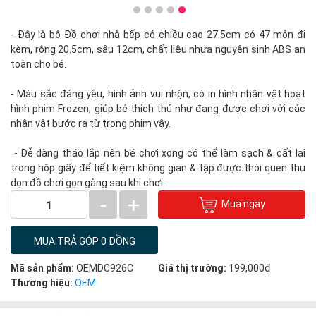
- Đây là bộ Đồ chơi nhà bếp có chiều cao 27.5cm có 47 món đi
kèm, rộng 20.5cm, sâu 12cm, chất liệu nhựa nguyên sinh ABS an
toàn cho bé.
- Màu sắc đáng yêu, hình ảnh vui nhộn, có in hình nhân vật hoạt
hình phim Frozen, giúp bé thích thú như đang được chơi với các
nhân vật bước ra từ trong phim vậy.
- Dễ dàng tháo lắp nên bé chơi xong có thể làm sạch & cất lại
trong hộp giấy để tiết kiệm không gian & tập được thói quen thu
dọn đồ chơi gọn gàng sau khi chơi.
-
+
Mua ngay
1
MUA TRẢ GÓP 0 ĐỒNG
Mã sản phẩm:
OEMDC926C
Giá thị trường:
199,000đ
Thương hiệu:
OEM