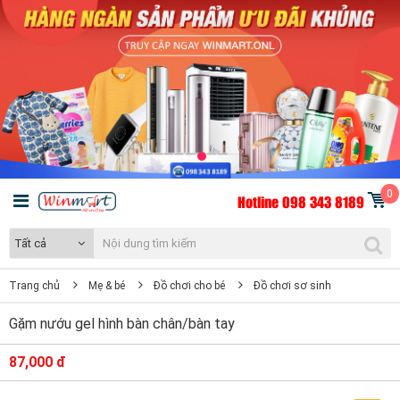
0
Hotline 098 343 8189
Tất cả
Trang chủ
Mẹ & bé
Đồ chơi cho bé
Đồ chơi sơ sinh
Gặm nướu gel hình bàn chân/bàn tay
87,000 đ