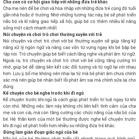
Cho con có cơ hội giao tiếp với những đứa trẻ khác
Cha mẹ nên để bé chơi và hòa nhập với những đứa trẻ cùng độ tuổi
gần nhà hoặc ở trường. Nhờ những tương tác này, bé sẽ phát triển
não bộ và kĩ năng giao tiếp xã hội, giúp bé có thêm nhiều kĩ năng
sống một cách nhanh nhất.
Nói chuyện và chơi trò chơi thường xuyên với trẻ
Nói chuyện và chơi trò chơi với bé thường xuyên sẽ giúp tăng kỹ
năng xử lý ngôn ngữ và nâng cao vốn từ vựng ngay khi bé bập bẹ
tập nói. Trò chuyện giúp bé biết cách lắng nghe và phát âm từ ngữ.
Ngoài ra, trò chuyện và chơi trò chơi với bé cũng tăng cường trí
nhớ, giúp bé dễ dàng liên kết các đối tượng và từ ngữ lại với nhau
hơn. Lưu ý, bố mẹ không nên nhại lại từ mà bé phát âm chưa chính
xác mà nên giúp bé nhận biết lỗi phát âm sai mà chỉnh sửa lại cho
đúng.
Kể chuyện cho bé nghe trước khi đi ngủ
Kể chuyện trước khi ngủ là cách giúp phát triển trí tuệ ngay từ khi
còn nhỏ. Những việc làm này không chỉ liên kết tình cảm của cha
mẹ và con cái, mà còn tăng cường các chức năng của não bộ của
bé. Hệ thần kinh của một bé thường được nghe kể chuyện trước
khi đi ngủ sẽ phát triển hơn nhiều so những đứa trẻ khác.
Đừng làm gián đoạn giấc ngủ của bé
Não bộ của bé thường phát triển rất nhanh trong quá trình ngủ.