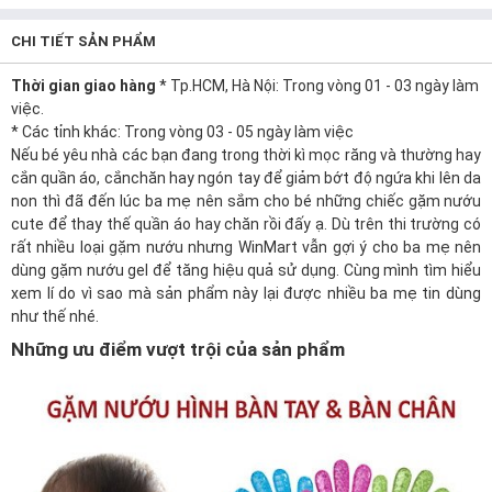
CHI TIẾT SẢN PHẨM
Thời gian giao hàng
* Tp.HCM, Hà Nội: Trong vòng 01 - 03 ngày làm
việc.
* Các tỉnh khác: Trong vòng 03 - 05 ngày làm việc
Nếu
bé
yêu nhà các bạn đang trong thời kì mọc răng và thường hay
cắn
quần áo
, cắn
chăn
hay ngón tay để giảm bớt độ ngứa khi lên da
non thì đã đến lúc ba mẹ nên sắm cho bé những chiếc
gặm nướu
cute để thay thế quần áo hay chăn rồi đấy ạ. Dù trên thi trường có
rất nhiều loại gặm nướu nhưng
WinMart
vẫn gợi ý cho ba mẹ nên
dùng gặm nướu gel để tăng hiệu quả sử dụng. Cùng mình tìm hiểu
xem lí do vì sao mà sản phẩm này lại được nhiều ba mẹ tin dùng
như thế nhé.
Những ưu điểm vượt trội của sản phẩm