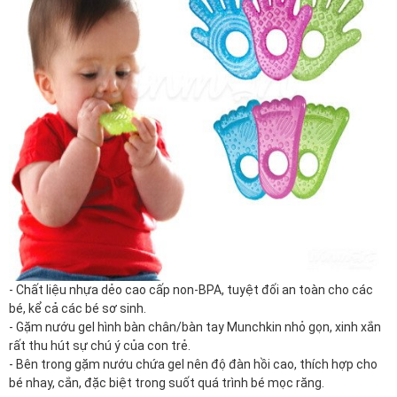
- Chất liệu
nhựa
dẻo cao cấp non-BPA, tuyệt đối
an toàn
cho các
bé, kể cả các bé sơ sinh.
- Gặm nướu gel hình bàn chân/bàn tay Munchkin nhỏ gọn, xinh xắn
rất thu hút sự chú ý của con trẻ.
- Bên trong gặm nướu chứa gel nên độ đàn hồi cao, thích hợp cho
bé nhay, cắn, đặc biệt trong suốt quá trình bé mọc răng.