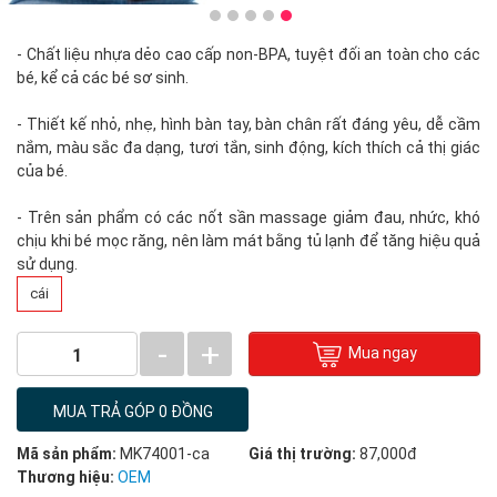
- Chất liệu nhựa dẻo cao cấp non-BPA, tuyệt đối an toàn cho các
bé, kể cả các bé sơ sinh.
- Thiết kế nhỏ, nhẹ, hình bàn tay, bàn chân rất đáng yêu, dễ cầm
nắm, màu sắc đa dạng, tươi tắn, sinh động, kích thích cả thị giác
của bé.
- Trên sản phẩm có các nốt sần massage giảm đau, nhức, khó
chịu khi bé mọc răng, nên làm mát bằng tủ lạnh để tăng hiệu quả
sử dụng.
cái
-
+
Mua ngay
1
MUA TRẢ GÓP 0 ĐỒNG
Mã sản phẩm:
MK74001-ca
Giá thị trường:
87,000đ
Thương hiệu:
OEM