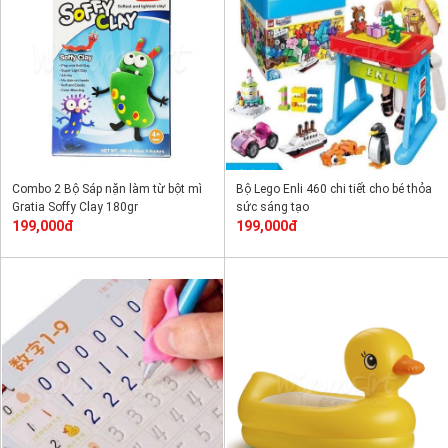
Combo 2 Bộ Sáp nặn làm từ bột mì
Bộ Lego Enli 460 chi tiết cho bé thỏa
Gratia Soffy Clay 180gr
sức sáng tạo
199,000đ
199,000đ