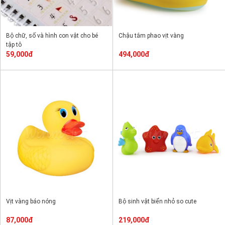
Bộ chữ, số và hình con vật cho bé
Chậu tắm phao vịt vàng
tập tô
59,000đ
494,000đ
Vịt vàng báo nóng
Bộ sinh vật biển nhỏ so cute
87,000đ
219,000đ