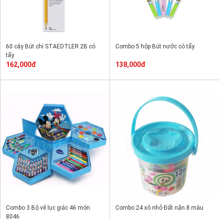
60 cây Bút chì STAEDTLER 2B có
Combo 5 hộp Bút nước có tẩy
tẩy
162,000đ
138,000đ
Combo 3 Bộ vẽ lục giác 46 món
Combo 24 xô nhỏ Đất nặn 8 màu
8046