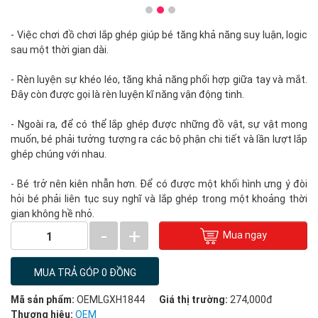
- Việc chơi đồ chơi lắp ghép giúp bé tăng khả năng suy luận, logic
sau một thời gian dài.
- Rèn luyện sự khéo léo, tăng khả năng phối hợp giữa tay và mắt.
Đây còn được gọi là rèn luyện kĩ năng vận động tinh.
- Ngoài ra, để có thể lắp ghép được những đồ vật, sự vật mong
muốn, bé phải tưởng tượng ra các bộ phận chi tiết và lần lượt lắp
ghép chúng với nhau.
- Bé trở nên kiên nhẫn hơn. Để có được một khối hình ưng ý đòi
hỏi bé phải liên tục suy nghĩ và lắp ghép trong một khoảng thời
gian không hề nhỏ.
-
+
Mua ngay
1
MUA TRẢ GÓP 0 ĐỒNG
Mã sản phẩm:
OEMLGXH1844
Giá thị trường:
274,000đ
Thương hiệu:
OEM