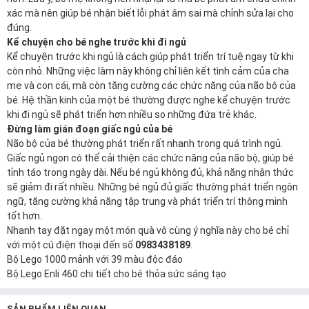
xác mà nên giúp bé nhận biết lỗi phát âm sai mà chỉnh sửa lại cho
đúng.
Kể chuyện cho bé nghe trước khi đi ngủ
Kể chuyện trước khi ngủ là cách giúp phát triển trí tuệ ngay từ khi
còn nhỏ. Những việc làm này không chỉ liên kết tình cảm của cha
mẹ và con cái, mà còn tăng cường các chức năng của não bộ của
bé. Hệ thần kinh của một bé thường được nghe kể chuyện trước
khi đi ngủ sẽ phát triển hơn nhiều so những đứa trẻ khác.
Đừng làm gián đoạn giấc ngủ của bé
Não bộ của bé thường phát triển rất nhanh trong quá trình ngủ.
Giấc ngủ ngon có thể cải thiện các chức năng của não bộ, giúp bé
tỉnh táo trong ngày dài. Nếu bé ngủ không đủ, khả năng nhận thức
sẽ giảm đi rất nhiều. Những bé ngủ đủ giấc thường phát triển ngôn
ngữ, tăng cường khả năng tập trung và phát triển trí
thông minh
tốt hơn.
Nhanh tay đặt ngay một món quà vô cùng ý nghĩa này cho bé chỉ
với một cú điện thoại đến số
0983438189
.
Bộ Lego 1000 mảnh với 39 màu độc đáo
Bộ Lego Enli 460 chi tiết cho bé thỏa sức sáng tạo
SẢN PHẨM LIÊN QUAN