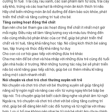
cường trí tuệ. Trái cây, rau xanh, các sản phẩm làm từ sữa, trái cây
sấy khô, trứng và các loại hạt là những món ăn kích thích trí não.
Hãy chế biến những món ăn bổ dưỡng để đảm bảo sức khỏe, phát
triển thể chất và tăng cường trí tuệ cho bé.
Tăng cường hoạt động thể chất
Bạn nên cho bé tham gia các hoạt động thể chất ít nhất một giờ
mỗi ngày. Điều này sẽ làm tăng lượng oxy và máu lưu thông đến
não cùng nhiều bộ phận khác của cơ thể, giúp bé phát triển thể
chất và trí tuệ, tăng khả năng học tập. Nó cũng kích thích bé sáng
tạo, tập trung và thúc đẩy khả năng tư duy.
Cho con có cơ hội giao tiếp với những đứa trẻ khác
Cha mẹ nên để bé chơi và hòa nhập với những đứa trẻ cùng độ tuổi
gần nhà hoặc ở trường. Nhờ những tương tác này, bé sẽ phát triển
não bộ và kĩ năng giao tiếp xã hội, giúp bé có thêm nhiều kĩ năng
sống một cách nhanh nhất.
Nói chuyện và chơi trò chơi thường xuyên với trẻ
Nói chuyện và chơi trò chơi với bé thường xuyên sẽ giúp tăng kỹ
năng xử lý ngôn ngữ và nâng cao vốn từ vựng ngay khi bé bập bẹ
tập nói. Trò chuyện giúp bé biết cách lắng nghe và phát âm từ ngữ.
Ngoài ra, trò chuyện và chơi trò chơi với bé cũng tăng cường trí
nhớ, giúp bé dễ dàng liên kết các đối tượng và từ ngữ lại với nhau
hơn. Lưu ý, bố mẹ không nên nhại lại từ mà bé phát âm chưa chính