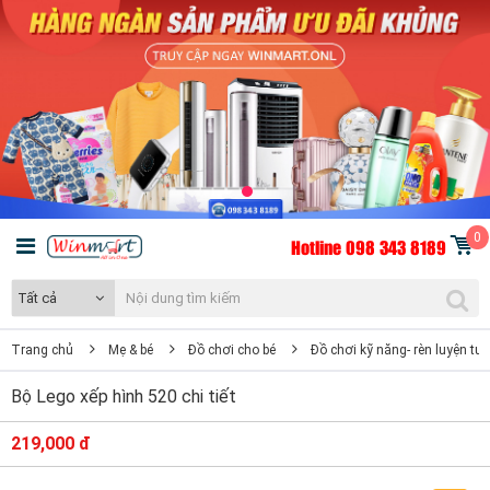
0
Hotline 098 343 8189
Tất cả
Trang chủ
Mẹ & bé
Đồ chơi cho bé
Đồ chơi kỹ năng- rèn luyện tư
Bộ Lego xếp hình 520 chi tiết
219,000 đ