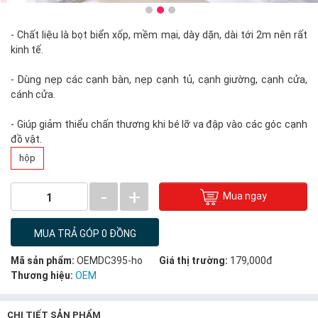
- Chất liệu là bọt biển xốp, mềm mại, dày dặn, dài tới 2m nên rất
kinh tế.
- Dùng nẹp các cạnh bàn, nẹp cạnh tủ, cạnh giường, cạnh cửa,
cánh cửa.
- Giúp giảm thiểu chấn thương khi bé lỡ va đập vào các góc cạnh
đồ vật.
hộp
-
+
Mua ngay
1
MUA TRẢ GÓP 0 ĐỒNG
Mã sản phẩm:
OEMDC395-ho
Giá thị trường:
179,000đ
Thương hiệu:
OEM
CHI TIẾT SẢN PHẨM