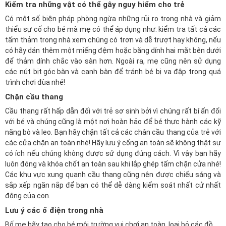
Kiểm tra những vật có thể gây nguy hiểm cho trẻ
Có một số biện pháp phòng ngừa những rủi ro trong nhà và giảm
thiểu sự cố cho bé mà mẹ có thể áp dụng như: kiểm tra tất cả các
tấm thảm trong nhà xem chúng có trơn và dễ trượt hay không, nếu
có hãy dán thêm một miếng đệm hoặc băng dính hai mặt bên dưới
để thảm dính chắc vào sàn hơn. Ngoài ra, mẹ cũng nên sử dụng
các nút
bịt góc bàn
và cạnh bàn để tránh bé bị va đập trong quá
trình chơi đùa nhé!
Chặn cầu thang
Cầu thang rất hấp dẫn đối với trẻ sơ sinh bởi vì chúng rất bí ẩn đối
với bé và chúng cũng là một nơi hoàn hảo để bé thực hành các kỹ
năng bò và leo. Bạn hãy chặn tất cả các chân cầu thang của trẻ với
các
cửa chặn an toàn
nhé! Hãy lưu ý cổng an toàn sẽ không thật sự
có ích nếu chúng không được sử dụng đúng cách. Vì vậy bạn hãy
luôn đóng và khóa chốt an toàn sau khi lắp ghép tấm chặn cửa nhé!
Các khu vực xung quanh cầu thang cũng nên được chiếu sáng và
sắp xếp ngăn nắp để bạn có thể dễ dàng kiểm soát nhất cử nhất
động của con.
Lưu ý các ổ điện trong nhà
Bố mẹ hãy tạo cho bé môi trường vui chơi an toàn, loại bỏ các đồ