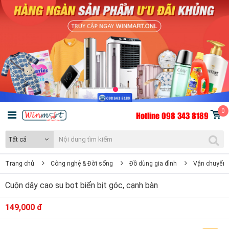
0
Hotline 098 343 8189
Tất cả
Trang chủ
Công nghệ & Đời sống
Đồ dùng gia đình
Vận chuyển,
Cuộn dây cao su bọt biển bịt góc, cạnh bàn
149,000 đ