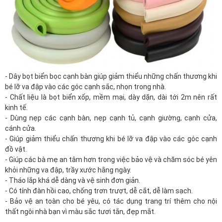
- Dây bọt biển bọc cạnh bàn giúp giảm thiểu những chấn thương khi
bé lỡ va đập vào các góc cạnh sắc, nhọn trong nhà.
- Chất liệu là bọt biển xốp, mềm mại, dày dặn, dài tới 2m nên rất
kinh tế.
- Dùng nẹp các cạnh bàn, nẹp cạnh tủ, cạnh giường, cạnh cửa,
cánh cửa.
- Giúp giảm thiểu chấn thương khi bé lỡ va đập vào các góc cạnh
đồ vật.
- Giúp các bà mẹ an tâm hơn trong việc bảo vệ và chăm sóc bé yên
khỏi những va đập, trầy xước hằng ngày.
- Tháo lắp khá dễ dàng và vệ sinh đơn giản.
- Có tính đàn hồi cao, chống trơn trượt, dễ cắt, dễ làm sạch.
- Bảo vệ an toàn cho bé yêu, có tác dụng trang trí thêm cho nội
thất ngôi nhà bạn vì màu sắc tươi tắn, đẹp mắt.