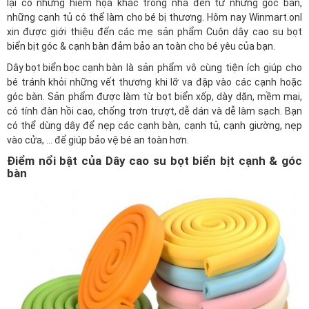
lại có những hiểm họa khác trong nhà đến từ những góc bàn,
những cạnh tủ có thể làm cho bé bị thương. Hôm nay
Winmart.onl
xin được giới thiệu đến các mẹ sản phẩm Cuộn dây cao su bọt
biển bịt góc & cạnh bàn đảm bảo an toàn cho bé yêu của bạn.
Dây bọt biển bọc cạnh bàn
là sản phẩm vô cùng tiện ích giúp cho
bé tránh khỏi những vết thương khi lỡ va đập vào các cạnh hoặc
góc bàn. Sản phẩm được làm từ bọt biển xốp, dày dặn, mềm mại,
có tính đàn hồi cao, chống trơn trượt, dễ dán và dễ làm sạch. Bạn
có thể dùng dây để nẹp các cạnh bàn, cạnh tủ, cạnh giường, nẹp
vào cửa, ... để giúp bảo vệ bé an toàn hơn.
Điểm nổi bật của Dây cao su bọt biển bịt cạnh & góc
bàn