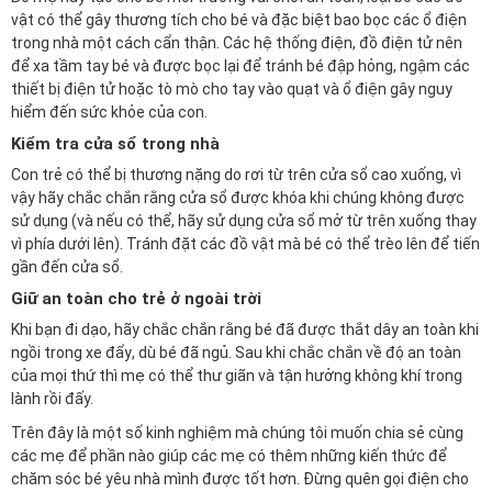
vật có thể gây thương tích cho bé và đặc biệt bao
bọc các ổ điện
trong nhà một cách cẩn thận. Các hệ thống điện, đồ điện tử nên
để xa tầm tay bé và được bọc lại để tránh bé đập hỏng, ngậm các
thiết bị điện tử hoặc tò mò cho tay vào quạt và ổ điện gây nguy
hiểm đến sức khỏe của con.
Kiểm tra cửa sổ trong nhà
Con trẻ có thể bị thương nặng do rơi từ trên cửa sổ cao xuống, vì
vậy hãy chắc chắn rằng cửa sổ được khóa khi chúng không được
sử dụng (và nếu có thể, hãy sử dụng cửa sổ mở từ trên xuống thay
vì phía dưới lên). Tránh đặt các đồ vật mà bé có thể trèo lên để tiến
gần đến cửa sổ.
Giữ an toàn cho trẻ ở ngoài trời
Khi bạn đi dạo, hãy chắc chắn rằng bé đã được thắt dây an toàn khi
ngồi trong
xe đẩy
, dù bé đã ngủ. Sau khi chắc chắn về độ an toàn
của mọi thứ thì mẹ có thể thư giãn và tận hưởng không khí trong
lành rồi đấy.
Trên đây là một số kinh nghiệm mà chúng tôi muốn chia sẻ cùng
các mẹ để phần nào giúp các mẹ có thêm những kiến thức để
chăm sóc bé yêu nhà mình được tốt hơn. Đừng quên gọi điện cho