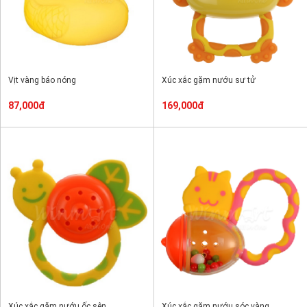
Vịt vàng báo nóng
Xúc xắc gặm nướu sư tử
87,000đ
169,000đ
Xúc xắc gặm nướu ốc sên
Xúc xắc gặm nướu sóc vàng