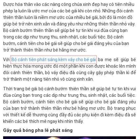
Được hóa thân vào các nàng công chúa xinh đẹp hay cô tiên nhiều
phép lạ luôn là ước mơ của các bé gái khi còn nhỏ. Những đôi cánh
thiên thần luôn là niềm mơ ước của nhiều bé gái, bởi đó là món đồ
giúp bé trở nên xinh xắn và đáng yêu như những thiên thần nhỏ vậy.
Bộ cánh bướm thiên thần sẽ giúp bé tự tin khi vui đùa cùng bạn
trong các dịp như trung thu, sinh nhật, các buổi tiệc. Bộ cánh
bướm, cánh tiên cho bé gái sẽ giúp cho bé gái đáng yêu của bạn
trở thành thiên thần như bé hằng mơ ước.
Với
Bộ cánh tiên phát sáng kèm váy cho bé gái
ba mẹ sẽ giúp bé
hiện thực hóa mong ước đó một phần khi con được khoác lên mình
đôi cánh thiên thần, bộ váy điệu đà cùng cây gậy phép thần kì để
trở thành một nàng tiên nhỏ vô cùng xinh xắn.
Thời trang bé gái bộ cánh bướm thiên thần sẽ giúp bé tự tin khi vui
đùa cùng bạn trong các dịp như trung thu, sinh nhật, các buổi tiệc.
Bộ cánh bướm, cánh tiên cho bé gái sẽ giúp cho bé gái đáng yêu
của bạn trở thành thiên thần như bé hằng mơ ước. Bộ trang phục
với thiết kế dễ thương cùng đầy đủ các phụ kiện đi kèm điệu đà sẽ
khiến các bé thích mê ngay khi nhìn thấy.
Gậy quả bóng pha lê phát sáng