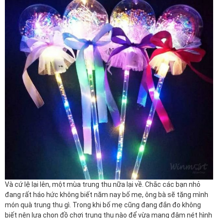
Và cứ lệ lại lên, một mùa trung thu nữa lại về. Chắc các bạn nhỏ
đang rất háo hức không biết năm nay bố mẹ, ông bà sẽ tặng mình
món quà trung thu gì. Trong khi bố mẹ cũng đang đắn đo không
biết nên lựa chọn đồ chơi trung thu nào để vừa mang đậm nét hình