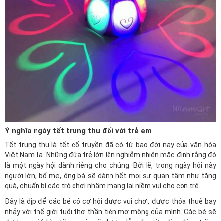
Ý nghĩa ngày tết trung thu đối với trẻ em
Tết trung thu là tết cổ truyền đã có từ bao đời nay của văn hóa
Việt Nam ta. Những đứa trẻ lớn lên nghiễm nhiên mặc định rằng đó
là một ngày hội dành riêng cho chúng. Bởi lẽ, trong ngày hội này
người lớn, bố mẹ, ông bà sẽ dành hết mọi sự quan tâm như tặng
quà, chuẩn bị các trò chơi nhằm mang lại niềm vui cho con trẻ.
Đây là dịp để các bé có cơ hội được vui chơi, được thỏa thuê bay
nhảy với thế giới tuổi thơ thần tiên mơ mộng của mình. Các bé sẽ