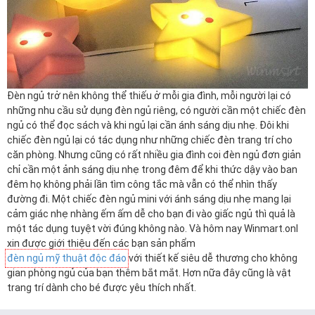
Đèn ngủ trở nên không thể thiếu ở mỗi gia đình, mỗi người lại có
những nhu cầu sử dụng đèn ngủ riêng, có người cần một chiếc đèn
ngủ có thể đọc sách và khi ngủ lại cần ánh sáng dịu nhẹ. Đôi khi
chiếc đèn ngủ lại có tác dụng như những chiếc đèn trang trí cho
căn phòng. Nhưng cũng có rất nhiều gia đình coi đèn ngủ đơn giản
chỉ cần một ảnh sáng dịu nhẹ trong đêm để khi thức dậy vào ban
đêm họ không phải lần tìm công tắc mà vẫn có thể nhìn thấy
đường đi. Một chiếc đèn ngủ mini với ánh sáng dịu nhẹ mang lại
cảm giác nhẹ nhàng ếm ấm dễ cho bạn đi vào giấc ngủ thì quả là
một tác dụng tuyệt vời đúng không nào. Và hôm nay Winmart.onl
xin được giới thiệu đến các bạn sản phẩm
đèn ngủ mỹ thuật độc đáo
với thiết kế siêu dễ thương cho không
gian phòng ngủ của bạn thêm bắt mắt. Hơn nữa đây cũng là vật
trang trí dành cho bé được yêu thích nhất.