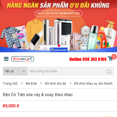
0
Hotline 098 343 8189
Tất cả
Trang chủ
Mẹ & bé
Đồ chơi cho bé
Đồ chơi nhạc cụ- âm thanh
Đèn Cô Tiên xòe váy & xoay theo nhạc
89,000 đ