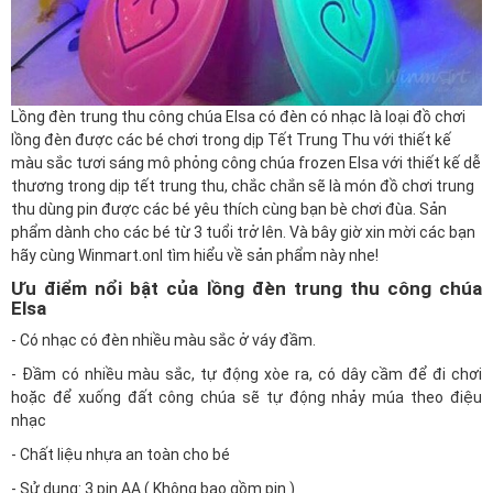
Lồng đèn trung thu công chúa Elsa
có đèn có nhạc là loại đồ chơi
lồng đèn được các bé chơi trong dịp Tết Trung Thu với thiết kế
màu sắc tươi sáng mô phỏng công chúa frozen Elsa với thiết kế dễ
thương trong dịp tết trung thu, chắc chắn sẽ là món đồ chơi trung
thu dùng pin được các bé yêu thích cùng bạn bè chơi đùa. Sản
phẩm dành cho các bé từ 3 tuổi trở lên. Và bây giờ xin mời các bạn
hãy cùng
Winmart.onl
tìm hiểu về sản phẩm này nhe!
Ưu điểm nổi bật của lồng đèn trung thu công chúa
Elsa
- Có nhạc có đèn nhiều màu sắc ở váy đầm.
- Đầm có nhiều màu sắc, tự động xòe ra, có dây cầm để đi chơi
hoặc để xuống đất công chúa sẽ tự động nhảy múa theo điệu
nhạc
- Chất liệu nhựa an toàn cho bé
- Sử dụng: 3 pin AA ( Không bao gồm pin )