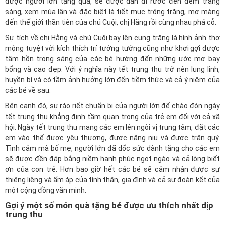
được người lớn tặng quà, sẽ được dẫn đi rước đèn đêm trăng
sáng, xem múa lân và đặc biệt là tiết mục trông trăng, mơ màng
đến thế giới thần tiên của chú Cuội, chị Hằng rồi cùng nhau phá cỗ.
Sự tích về chị Hằng và chú Cuội bay lên cung trăng là hình ảnh thơ
mộng tuyệt vời kích thích trí tưởng tưởng cũng như khơi gợi được
tâm hồn trong sáng của các bé hướng đến những ước mơ bay
bổng và cao đẹp. Với ý nghĩa này tết trung thu trở nên lung linh,
huyền bí và có tầm ảnh hưởng lớn đến tiềm thức và cả ý niệm của
các bé về sau.
Bên cạnh đó, sự ráo riết chuẩn bị của người lớn để chào đón ngày
tết trung thu khẳng định tầm quan trọng của trẻ em đối với cả xã
hội. Ngày tết trung thu mang các em lên ngôi vị trung tâm, đặt các
em vào thế được yêu thương, được nâng niu và được trân quý.
Tình cảm mà bố mẹ, người lớn đã dốc sức dành tặng cho các em
sẽ được đền đáp bằng niềm hạnh phúc ngọt ngào và cả lòng biết
ơn của con trẻ. Hơn bao giờ hết các bé sẽ cảm nhận được sự
thiêng liêng và ấm áp của tình thân, gia đình và cả sự đoàn kết của
một cộng đồng văn minh.
Gợi ý một số món quà tặng bé được ưu thích nhất dịp
trung thu