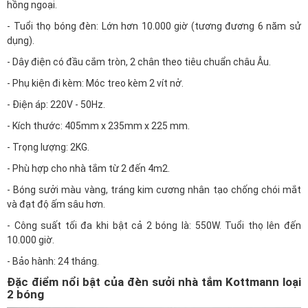
hồng ngoại.
- Tuổi thọ bóng đèn: Lớn hơn 10.000 giờ (tương đương 6 năm sử
dụng).
- Dây điện có đầu cắm tròn, 2 chân theo tiêu chuẩn châu Âu.
- Phụ kiện đi kèm: Móc treo kèm 2 vít nở.
- Điện áp: 220V - 50Hz.
- Kích thước: 405mm x 235mm x 225 mm.
- Trọng lượng: 2KG.
- Phù hợp cho nhà tắm từ 2 đến 4m2.
- Bóng sưởi màu vàng, tráng kim cương nhân tạo chống chói mắt
và đạt độ ấm sâu hơn.
- Công suất tối đa khi bật cả 2 bóng là: 550W. Tuổi thọ lên đến
10.000 giờ.
- Bảo hành: 24 tháng.
Đặc điểm nổi bật của đèn sưởi nhà tắm Kottmann loại
2 bóng