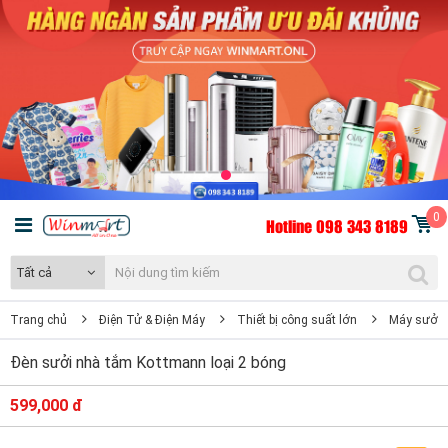
0
Hotline 098 343 8189
Tất cả
Trang chủ
Điện Tử & Điện Máy
Thiết bị công suất lớn
Máy sưởi 
Đèn sưởi nhà tắm Kottmann loại 2 bóng
599,000 đ