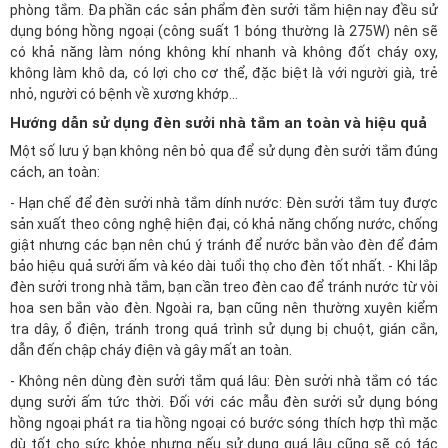
phòng tắm. Đa phần các sản phẩm đèn sưởi tắm hiện nay đều sử
dụng bóng hồng ngoại (công suất 1 bóng thường là 275W) nên sẽ
có khả năng làm nóng không khí nhanh và không đốt cháy oxy,
không làm khô da, có lợi cho cơ thể, đặc biệt là với người già, trẻ
nhỏ, người có bệnh về xương khớp...
Hướng dẫn sử dụng đèn sưởi nhà tắm an toàn và hiệu quả
Một số lưu ý bạn không nên bỏ qua để sử dụng đèn sưởi tắm đúng
cách, an toàn:
- Hạn chế để đèn sưởi nhà tắm dính nước: Đèn sưởi tắm tuy được
sản xuất theo công nghệ hiện đại, có khả năng chống nước, chống
giật nhưng các bạn nên chú ý tránh để nước bắn vào đèn để đảm
bảo hiệu quả sưởi ấm và kéo dài tuổi thọ cho đèn tốt nhất. - Khi lắp
đèn sưởi trong nhà tắm, bạn cần treo đèn cao để tránh nước từ vòi
hoa sen bắn vào đèn. Ngoài ra, bạn cũng nên thường xuyên kiểm
tra dây, ổ điện, tránh trong quá trình sử dụng bị chuột, gián cắn,
dẫn đến chập cháy điện và gây mất an toàn.
- Không nên dùng đèn sưởi tắm quá lâu: Đèn sưởi nhà tắm có tác
dụng sưởi ấm tức thời. Đối với các mẫu đèn sưởi sử dụng bóng
hồng ngoại phát ra tia hồng ngoại có bước sóng thích hợp thì mặc
dù tốt cho sức khỏe nhưng nếu sử dụng quá lâu cũng sẽ có tác