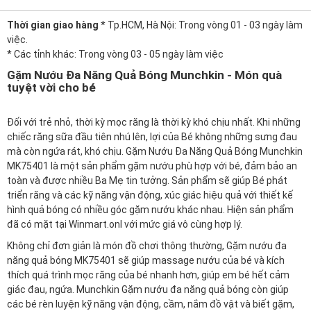
Thời gian giao hàng
* Tp.HCM, Hà Nội: Trong vòng 01 - 03 ngày làm
việc.
* Các tỉnh khác: Trong vòng 03 - 05 ngày làm việc
Gặm Nướu Đa Năng Quả Bóng Munchkin - Món quà
tuyệt vời cho bé
Đối với trẻ nhỏ, thời kỳ mọc răng là thời kỳ khó chịu nhất. Khi những
chiếc răng sữa đầu tiên nhú lên, lợi của Bé không những sưng đau
mà còn ngứa rát, khó chịu. Gặm Nướu Đa Năng Quả Bóng Munchkin
MK75401 là một sản phẩm gặm nướu phù hợp với bé, đảm bảo an
toàn và được nhiều Ba Mẹ tin tưởng. Sản phẩm sẽ giúp Bé phát
triển răng và các kỹ năng vận động, xúc giác hiệu quả với thiết kế
hình quả bóng có nhiều góc gặm nướu khác nhau. Hiện sản phẩm
đã có mặt tại
Winmart.onl
với mức giá vô cùng hợp lý.
Không chỉ đơn giản là món đồ chơi thông thường, Gặm nướu đa
năng quả bóng MK75401 sẽ giúp massage nướu của bé và kích
thích quá trình mọc răng của bé nhanh hơn, giúp em bé hết cảm
giác đau, ngứa. Munchkin Gặm nướu đa năng quả bóng còn giúp
các bé rèn luyện kỹ năng vận động, cầm, nắm đồ vật và biết gặm,