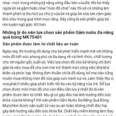
nhai - một trong những kỹ năng sống đầu tiên của Bé. Khi bé thấy
ngứa lợi và gặm hoặc nhai "món đồ chơi" này thì sẽ có những âm
thanh phát ra thu hút sự chú ý của bé và giúp bé xóa tan cảm giác
khó chịu trong quá trình mọc răng. Đây cũng là sản phẩm giúp bé
rèn luyện ngũ giác tốt hơn.
Những lý do nên lựa chon sản phẩm Gặm nướu đa năng
quả bóng MK75401
Sản phẩm được làm từ chất liệu an toàn
Ngày nay, thị trường đồ dùng cho bé phát triển mạnh mẽ với những
món đồ hết sức phong phú và đa dạng về cả hình thức, chất lượng
cho tới nguồn gốc xuất xứ. Việc lựa chọn đồ cho bé không chỉ đơn
giản là việc mua đồ cho con mà trở thành một công việc khá khó
khăn và phức tạp. Không đơn thuần chỉ là đồ dùng, bố mẹ nào cũng
muốn mua những món đồ vừa giúp con mình vui vẻ, cảm thấy thú vị
vừa phải ít nhiều giúp phát triển tối đa các kỹ năng của trẻ. Để lựa
chọn được một món đồ cho con điều cần lưu ý nhất đó là sản
phẩm được làm từ chất liệu gì có gây độc hại ảnh hưởng đến sức
khỏe của bé không? Với sản phẩm Gặm Nướu Đa Năng Quả Bóng
Munchkin được sản xuất từ cao su an toàn, không chất độc hại
gây ảnh hưởng xấu đến sức khỏe Bé. Chất liệu mềm không làm đau