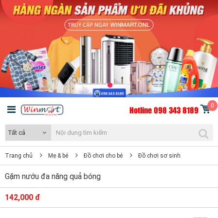
0
Hotline 098 343 8189
Tất cả
Trang chủ
Mẹ & bé
Đồ chơi cho bé
Đồ chơi sơ sinh
Gặm nướu đa năng quả bóng
142,000 đ