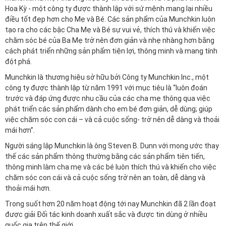
Hoa Kỳ - một công ty được thành lập với sứ mệnh mang lại nhiều
điều tốt đẹp hơn cho Mẹ và Bé. Các sản phẩm của Munchkin luôn
tạo ra cho các bậc Cha Mẹ và Bé sự vui vẻ, thích thú và khiến việc
chăm sóc bé của Ba Mẹ trở nên đơn giản và nhẹ nhàng hơn bằng
cách phát triển những sản phẩm tiện lợi, thông minh và mang tính
đột phá.
Munchkin là thương hiệu sở hữu bởi Công ty Munchkin Inc., một
công ty được thành lập từ năm 1991 với mục tiêu là “luôn đoán
trước và đáp ứng được nhu cầu của các cha mẹ thông qua việc
phát triển các sản phẩm dành cho em bé đơn giản, dễ dùng; giúp
việc chăm sóc con cái – và cả cuộc sống- trở nên dễ dàng và thoải
mái hơn”.
Người sáng lập Munchkin là ông Steven B. Dunn với mong ước thay
thế các sản phẩm thông thường bằng các sản phẩm tiên tiến,
thông minh làm cha mẹ và các bé luôn thích thú và khiến cho việc
chăm sóc con cái và cả cuộc sống trở nên an toàn, dễ dàng và
thoải mái hơn.
Trong suốt hơn 20 năm hoạt động tới nay Munchkin đã 2 lần đoạt
được giải Đối tác kinh doanh xuất sắc và được tin dùng ở nhiều
quốc gia trên thế giới.