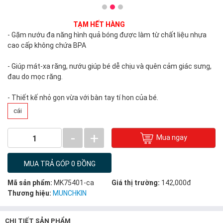
TẠM HẾT HÀNG
- Gặm nướu đa năng hình quả bóng được làm từ chất liệu nhựa
cao cấp không chứa BPA
- Giúp mát-xa răng, nướu giúp bé dễ chịu và quên cảm giác sưng,
đau do mọc răng.
- Thiết kế nhỏ gọn vừa với bàn tay tí hon của bé.
cái
-
+
Mua ngay
1
MUA TRẢ GÓP 0 ĐỒNG
Mã sản phẩm:
MK75401-ca
Giá thị trường:
142,000đ
Thương hiệu:
MUNCHKIN
CHI TIẾT SẢN PHẨM