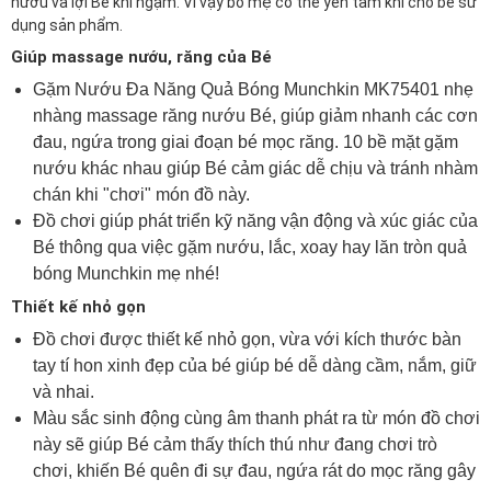
nướu và lợi Bé khi ngậm. Vì vậy bố mẹ có thể yên tâm khi cho bé sử
dụng sản phẩm.
Giúp massage nướu, răng của Bé
Gặm Nướu Đa Năng Quả Bóng Munchkin MK75401
nhẹ
nhàng massage răng nướu Bé, giúp giảm nhanh các cơn
đau, ngứa trong giai đoạn bé mọc răng. 10 bề mặt gặm
nướu khác nhau giúp Bé cảm giác dễ chịu và tránh nhàm
chán khi "chơi" món đồ này.
Đồ chơi giúp phát triển kỹ năng vận động và xúc giác của
Bé thông qua việc gặm nướu, lắc, xoay hay lăn tròn quả
bóng Munchkin mẹ nhé!
Thiết kế nhỏ gọn
Đồ chơi được thiết kế nhỏ gọn, vừa với kích thước bàn
tay tí hon xinh đẹp của bé giúp bé dễ dàng cầm, nắm, giữ
và nhai.
Màu sắc sinh động cùng âm thanh phát ra từ món đồ chơi
này sẽ giúp Bé cảm thấy thích thú như đang chơi trò
chơi, khiến Bé quên đi sự đau, ngứa rát do mọc răng gây