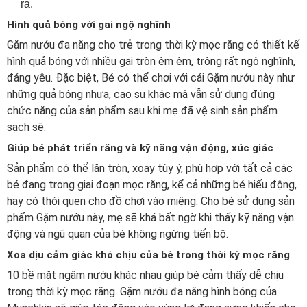
ra.
Hình quả bóng với gai ngộ nghĩnh
Gặm nướu đa năng cho trẻ trong thời kỳ mọc răng có thiết kế
hình quả bóng với nhiều gai tròn êm êm, trông rất ngộ nghĩnh,
đáng yêu. Đặc biệt, Bé có thể chơi với cái Gặm nướu này như
những quả bóng nhựa, cao su khác mà vẫn sử dụng đúng
chức năng của sản phẩm sau khi mẹ đã vệ sinh sản phẩm
sạch sẽ.
Giúp bé phát triển răng và kỹ năng vận động, xúc giác
Sản phẩm có thể lăn tròn, xoay tùy ý, phù hợp với tất cả các
bé đang trong giai đoạn mọc răng, kể cả những bé hiếu động,
hay có thói quen cho đồ chơi vào miệng. Cho bé sử dụng sản
phẩm Gặm nướu này, mẹ sẽ khá bất ngờ khi thấy kỹ năng vận
động và ngũ quan của bé không ngừng tiến bộ.
Xoa dịu cảm giác khó chịu của bé trong thời kỳ mọc răng
10 bề mặt ngậm nướu khác nhau giúp bé cảm thấy dễ chịu
trong thời kỳ mọc răng. Gặ
m nướu đa năng hình bóng của