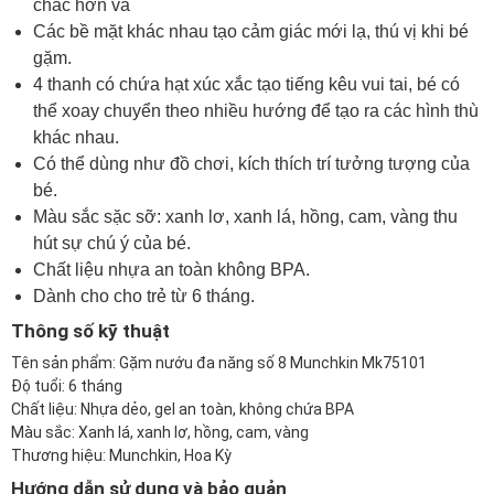
chắc hơn và
Các bề mặt khác nhau tạo cảm giác mới lạ, thú vị khi bé
gặm.
4 thanh có chứa hạt xúc xắc tạo tiếng kêu vui tai, bé có
thể xoay chuyển theo nhiều hướng để tạo ra các hình thù
khác nhau.
Có thể dùng như đồ chơi, kích thích trí tưởng tượng của
bé.
Màu sắc sặc sỡ: xanh lơ, xanh lá, hồng, cam, vàng thu
hút sự chú ý của bé.
Chất liệu nhựa an toàn không BPA.
Dành cho cho trẻ từ 6 tháng.
Thông số kỹ thuật
Tên sản phẩm:
Gặm nướu đa năng số 8 Munchkin Mk75101
Độ tuổi: 6 tháng
Chất liệu: Nhựa dẻo, gel an toàn, không chứa BPA
Màu sắc: Xanh lá, xanh lơ, hồng, cam, vàng
Thương hiệu: Munchkin, Hoa Kỳ
Hướng dẫn sử dụng và bảo quản