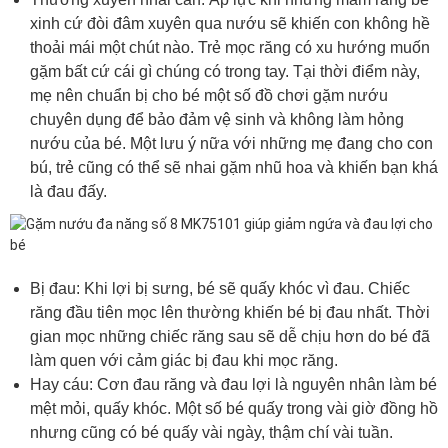
xinh cứ đòi đâm xuyên qua nướu sẽ khiến con không hề
thoải mái một chút nào. Trẻ mọc răng có xu hướng muốn
gặm bất cứ cái gì chúng có trong tay. Tại thời điểm này,
mẹ nên chuẩn bị cho bé một số đồ chơi gặm nướu
chuyên dụng để bảo đảm vệ sinh và không làm hỏng
nướu của bé. Một lưu ý nữa với những mẹ đang cho con
bú, trẻ cũng có thể sẽ nhai gặm nhũ hoa và khiến bạn khá
là đau đấy.
Bị đau: Khi lợi bị sưng, bé sẽ quấy khóc vì đau. Chiếc
răng đầu tiên mọc lên thường khiến bé bị đau nhất. Thời
gian mọc những chiếc răng sau sẽ dễ chịu hơn do bé đã
làm quen với cảm giác bị đau khi mọc răng.
Hay cáu: Cơn đau răng và đau lợi là nguyên nhân làm bé
mệt mỏi, quấy khóc. Một số bé quấy trong vài giờ đồng hồ
nhưng cũng có bé quấy vài ngày, thậm chí vài tuần.