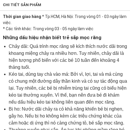
CHI TIẾT SẢN PHẨM
Thời gian giao hàng
* Tp.HCM, Hà Nội: Trong vòng 01 - 03 ngày làm
việc.
* Các tỉnh khác: Trong vòng 03 - 05 ngày làm việc
Những dấu hiệu nhận biết trẻ sắp mọc răng
Chảy dãi: Quá trình mọc răng sẽ kích thích nước dãi trong
khoang miệng chảy ra nhiều hơn. Tuy nhiên, chảy dãi là
hiện tượng phổ biến với các bé 10 tuần đến khoảng 4
tháng tuổi.
Kéo tai, dùng tay chà vào má: Bởi vì, lợi, tai và má cùng
có chung một đường dây thần kinh và có sự tác động qua
lại. Tuy nhiên, các bé bị nhiễm trùng tai cũng có biểu hiện
kéo tai thường xuyên. Vì thế, bạn nên đưa bé đi khám
nếu dấu hiệu kéo tai không liên quan đến mọc răng.
Bị ho: Nước dãi chảy ra có khả năng khiến bé bị nghẹn,
gây ho. Nếu bị ho không kèm các triệu chứng khác của
cảm hoặc dị ứng thì nó càng chứng tỏ, bé sắp mọc răng.
Thường xuyên nhai cắn. Áp lực khi những mầm răng bé