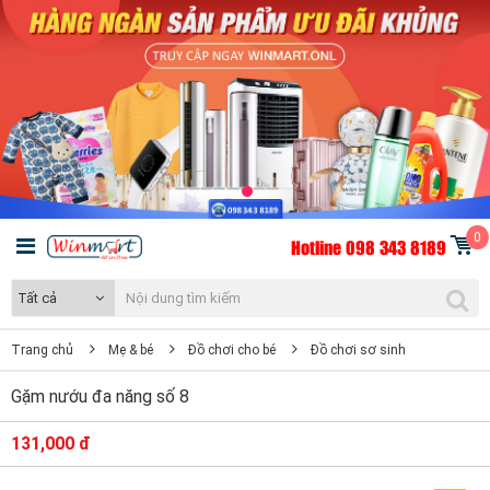
0
Hotline 098 343 8189
Tất cả
Trang chủ
Mẹ & bé
Đồ chơi cho bé
Đồ chơi sơ sinh
Gặm nướu đa năng số 8
131,000 đ