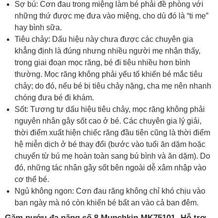
Sợ bú: Cơn đau trong miệng làm bé phải đề phòng với
những thứ được mẹ đưa vào miệng, cho dù đó là “ti mẹ”
hay bình sữa.
Tiêu chảy: Dấu hiệu này chưa được các chuyên gia
khẳng định là đúng nhưng nhiều người mẹ nhận thấy,
trong giai đoạn mọc răng, bé đi tiêu nhiều hơn bình
thường. Mọc răng không phải yếu tố khiến bé mắc tiêu
chảy; do đó, nếu bé bị tiêu chảy nặng, cha mẹ nên nhanh
chóng đưa bé đi khám.
Sốt: Tương tự dấu hiệu tiêu chảy, mọc răng không phải
nguyên nhân gây sốt cao ở bé. Các chuyên gia lý giải,
thời điểm xuất hiện chiếc răng đầu tiên cũng là thời điểm
hệ miễn dịch ở bé thay đổi (
bước vào tuổi ăn dặm
hoặc
chuyển từ bú mẹ hoàn toàn sang bú bình và ăn dặm). Do
đó, những tác nhân gây sốt bên ngoài dễ xâm nhập vào
cơ thể bé.
Ngủ không ngon: Cơn đau răng không chỉ khó chịu vào
ban ngày mà nó còn khiến bé bất an vào cả ban đêm.
Gặm nướu đa năng số 8 Munchkin MK75101- Hỗ trợ