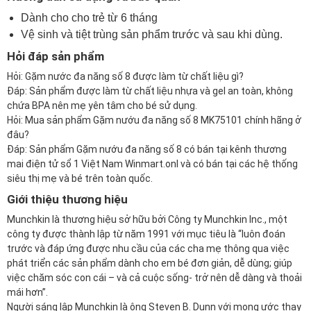
Dành cho cho trẻ từ 6 tháng
Vệ sinh và tiệt trùng sản phẩm trước và sau khi dùng.
Hỏi đáp sản phẩm
Hỏi: Gặm nước đa năng số 8 được làm từ chất liệu gì?
Đáp: Sản phẩm được làm từ chất liệu nhựa và gel an toàn, không
chứa BPA nên mẹ yên tâm cho bé sử dụng.
Hỏi: Mua sản phẩm Gặm nướu đa năng số 8 MK75101 chính hãng ở
đâu?
Đáp: Sản phẩm Gặm nướu đa năng số 8 có bán tại kênh thương
mai điện tử sổ 1 Việt Nam
Winmart.onl
và có bán tại các hệ thống
siêu thị mẹ và bé trên toàn quốc.
Giới thiệu thương hiệu
Munchkin là thương hiệu sở hữu bởi Công ty Munchkin Inc., một
công ty được thành lập từ năm 1991 với mục tiêu là “luôn đoán
trước và đáp ứng được nhu cầu của các cha mẹ thông qua việc
phát triển các sản phẩm dành cho em bé đơn giản, dễ dùng; giúp
việc chăm sóc con cái – và cả cuộc sống- trở nên dễ dàng và thoải
mái hơn”.
Người sáng lập Munchkin là ông Steven B. Dunn với mong ước thay