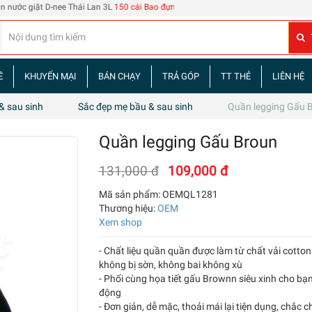
nee Thái Lan 3L
150 cái Bao đựng thẻ nhân viên 108
| 60 tập truyện tranh Tam Qu
Ề
KHUYẾN MẠI
BÁN CHẠY
TRẢ GÓP
TT THẺ
LIÊN HỆ
& sau sinh
Sắc đẹp mẹ bầu & sau sinh
Quần legging Gấu 
Quần legging Gấu Broun
131,000 đ
109,000 đ
Mã sản phẩm:
OEMQL1281
Thương hiệu:
OEM
Xem shop
- Chất liệu quần quần được làm từ chất vải cotton 
không bị sờn, không bai không xù
- Phối cùng họa tiết gấu Brownn siêu xinh cho bạn
động
- Đơn giản, dễ mặc, thoải mái lại tiện dụng, chắc 