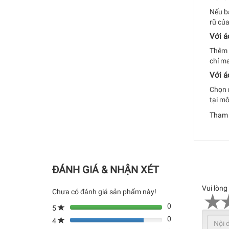
Nếu b
rũ của
Với á
Thêm m
chỉ m
Với á
Chọn 
tại mô
Tham 
ĐÁNH GIÁ & NHẬN XÉT
Vui lòng
Chưa có đánh giá sản phẩm này!
0
5
0
4
80%