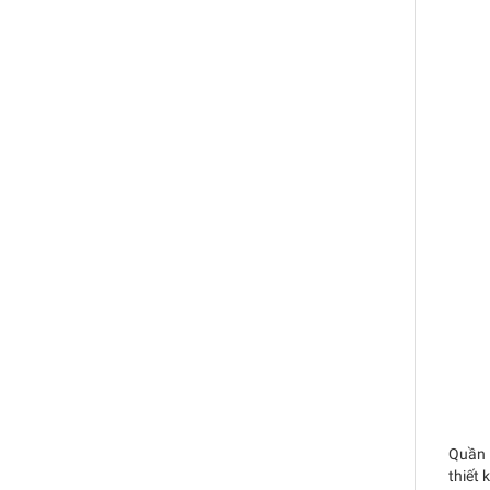
Quần l
thiết