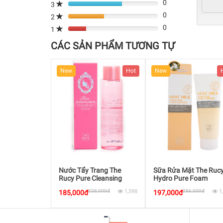
0
Complete
3
80%
(danger)
0
Complete
2
80%
(danger)
0
Complete
1
80%
(danger)
Complete
CÁC SẢN PHẨM TƯƠNG TỰ
(danger)
Hot
New
Hot
New
ẩy Trang The
Sữa Rửa Mặt The Rucy
Bút Lông Kẻ Mắt
ure Cleansing
Hydro Pure Foam
Brush Pen Eyeline
Cleansing Goat Milk
238,000đ
1,598
286,000đ
1,445
160,000đ
00đ
197,000đ
110,000đ