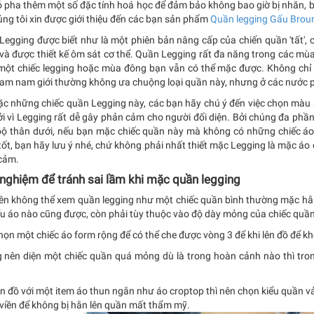
ó pha thêm một số đặc tính hoá học để đảm bảo không bao giờ bị nhăn, b
úng tôi xin được giới thiệu đến các bạn sản phẩm
Quần legging Gấu Brou
Legging được biết như là một phiên bản nâng cấp của chiến quần 'tất',
i và được thiết kế ôm sát cơ thể. Quần Legging rất đa năng trong các m
một chiếc legging hoặc mùa đông bạn vẫn có thể mặc được. Không chỉ 
am nam giới thường không ưa chuộng loại quần này, nhưng ở các nước phư
ặc những chiếc quần Legging này, các bạn hãy chú ý đến việc chọn màu 
i vì Legging rất dễ gây phản cảm cho người đối diện. Bởi chúng đa phần
bộ thân dưới, nếu bạn mặc chiếc quần này mà không có những chiếc áo 
ốt, bạn hãy lưu ý nhé, chứ không phải nhất thiết mặc Legging là mặc áo 
cảm.
 nghiệm để tránh sai lầm khi mặc quần legging
iên không thể xem quần legging như một chiếc quần bình thường mặc hằ
ểu áo nào cũng được, còn phải tùy thuộc vào độ dày mỏng của chiếc quần
ọn một chiếc áo form rộng để có thể che được vòng 3 để khi lên đồ để 
 nên diện một chiếc quần quá mỏng dù là trong hoàn cảnh nào thì trong 
n đồ với một item áo thun ngắn như áo croptop thì nên chọn kiểu quần v
 viền để không bị hằn lên quần mất thẩm mỹ.