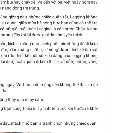
ám bụi hay chảy xệ. Và đến với bài viết ngày hôm nay
n
năng động trẻ trung.
 cũng giống như những chiếc quần tất, Legging không
ùa sử dụng, giữa mùa hè nóng bức bạn cũng có thể lựa
có nữ giới mới mặc Legging, ở các nước Châu Á như
ơng Tây thì lại được giới đàn ông yêu thích.
sắc, kích cỡ cũng như cách phối mix những đồ đi kèm
 được làm bằng chất liệu 'mỏng' được thiết kế ôm sát
dài (do thiết kế một số kiểu dáng của legging không
dài đâu) hoặc quần đi kèm thì sẽ rất dễ lộ những vùng
ng ngày. Với bản chất mỏng nên không thể thích mặc
 đó.
không thấy quá nhạy cảm.
bạn cũng thiếu đi sự tinh tế trước khi bước ra khỏi
ải dày, mách nhỏ bạn là tránh chọn những chiếc quần