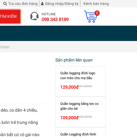
ốc Diễn Nghĩa
Đừng phê bình tôi
| 2 chai Rượu Vang Hibiscus Roselle
Tra cứu đơn hàng
Đăng nhập/Đăng ký
Kênh bán hàng
0
HOTLINE
TÌM KIẾM
098 343 8189
Broun
Sản phẩm liên quan
Quần legging đính logo
con mèo cho mẹ bầu
161,000đ
129,000đ
Quần legging bằng len co
giãn cho bé
dẻo, co dãn 4 chiều,
136,000đ
109,000đ
 luôn trẻ trung năng
chắn bất cứ cô gái nào
Quần Legging định hình