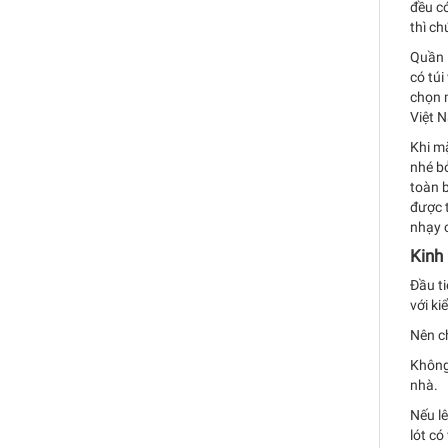
đều c
thì ch
Quần 
có tú
chọn 
Việt N
Khi m
nhé bở
toàn 
được t
nhạy 
Kinh
Đầu t
với ki
Nên ch
Không
nhà.
Nếu lê
lót có