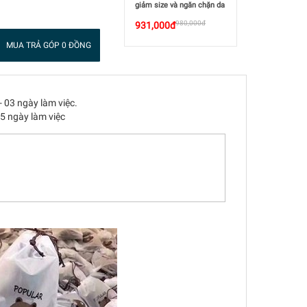
giảm size và ngăn chặn da
sần Lanaform Cosmetex
980,000đ
931,000đ
MUA TRẢ GÓP 0 ĐỒNG
- 03 ngày làm việc.
05 ngày làm việc