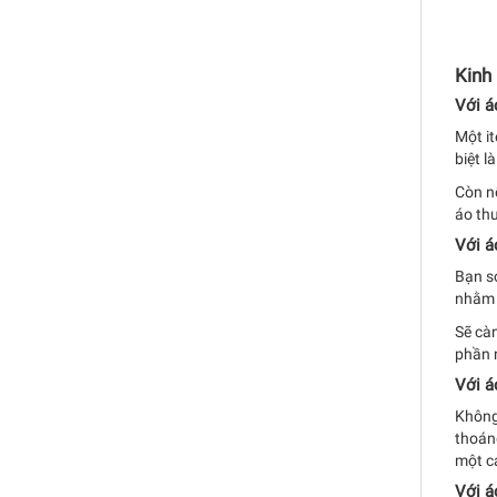
Kinh
Với á
Một i
biệt l
Còn n
áo th
Với á
Bạn sở
nhằm 
Sẽ cà
phần 
Với á
Không 
thoán
một c
Với á