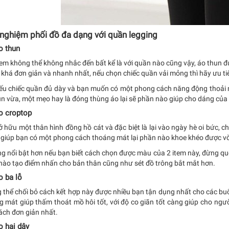
 nghiệm phối đồ đa dạng với quần legging
o thun
tem không thể không nhắc đến bất kể là với quần nào cũng vậy, áo thun 
à khá đơn giản và nhanh nhất, nếu chọn chiếc quần vải mỏng thì hãy ưu t
ếu chiếc quần đủ dày và bạn muốn có một phong cách năng động thoải m
un vừa, một mẹo hay là đóng thùng áo lại sẽ phần nào giúp cho dáng của
o croptop
 hữu một thân hình đồng hồ cát và đặc biệt là lại vào ngày hè oi bức, c
giúp bạn có một phong cách thoáng mát lại phần nào khoe khéo được v
ng nổi bật hơn nếu bạn biết cách chọn được màu của 2 item này, đừng qu
nào tạo điểm nhấn cho bản thân cũng như sét đồ trông bắt mắt hơn.
o ba lỗ
thể chối bỏ cách kết hợp này được nhiều bạn tận dụng nhất cho các buổi 
g mát giúp thấm thoát mồ hôi tốt, với độ co giãn tốt càng giúp cho ngư
ách đơn giản nhất.
o hai dây