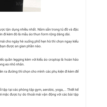
được tận dụng nhiều nhất. Nằm sẵn trong tủ đồ và đặc
iên đi kèm đó là mẫu áo thun form rộng dáng dài.
ái cho ngày hè xuống phố hẹn hò thì chọn ngay kiểu
 bạn được an gian phần nào.
hiếc quần legging kèm với kiểu áo croptop là hoàn hảo
òng eo nhỏ nhắn.
ên ra đường thì chọn cho mình các phụ kiện đi kèm để
tập tại các phòng tập gym, aerobic, yoga,... Thiết kế
ời mặc được tự do thoải mái vận động với các bài tập