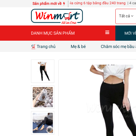
TECH KZ118
10 quyển Sổ A3 bìa cứng 6 tập bằng đầu 240 trang
| 4 can nước giặt D-
Sản phẩm mới về
Tất cả
DANH MỤC SẢN PHẨM
MỚI V
Trang chủ
Mẹ & bé
Chăm sóc mẹ bầu 