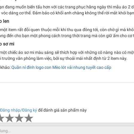
ạn đang muốn biến tấu hơn với các trang phục hằng ngày thì mẫu áo 2 d
 vóc dáng cơ thể. Đảm bảo có khối anh chàng không thể rời mắt khỏi bạn
o len
ột item rất đỗi quen thuộc mỗi khi thu qua đông tới, còn chờ gì mà khô
ang đến cho bạn một phong cách trong thời trang mà còn giữ ấm cho cơ 
o sơ mi
một chiếc áo sơ mi màu sáng sẽ thích hợp với những cô nàng nào có một 
i trường văn phòng làm việc, bởi sự thoải mái nhất định từ 2 item này.
khảo:
Quần nỉ đính logo con Mèo lót vải nhung tuyết cao cấp
Đăng nhập/Đăng ký
để đánh giá sản phẩm này