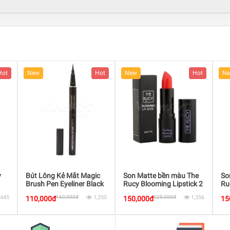
Hot
New
Hot
New
Hot
 Magic
Son Matte bền màu The
Son Matte bền màu The
r Black
Rucy Blooming Lipstick 2
Rucy Blooming Lipstick 5
1,350
225,000đ
1,356
225,000đ
1,418
150,000đ
150,000đ