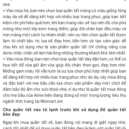
nhé:
+ Vào mùa hè, bạn nên chọn loại quần tất mỏng có màu giống tông
màu da sẽ dễ dàng kết hợp với nhiều loại trang phục, giúp bạn tiết
kiệm chi phí hiệu quả hơn, khi bạn mang vào sẽ tạo nên độ cho phủ
mỏng như một lớp kem trang điểm, giúp đôi chân bạn đều màu và
mịn màng một cách tự nhiên nhất, nên ưu tiên chọn quần tất được
làm từ chất liệu tơ, lụa sẽ đẹp hơn, bền hơn và tạo cảm giác dễ
chịu khi sử dụng như là sản phẩm quần tất UV chống nắng của
Aime chắc chắn sẽ làm hài lòng những thượng khách khó tính nhất.
+ Vào mùa đông, bạn nên chọn loại quần tất dày dặn hơn, có thể có
họa tiết để vừa giữ ấm vừa giúp đôi chân thon gọn, đẹp hơn nhé.
Những gam màu tối vẫn luôn là sự lựa chọn phù hợp nhất giúp bạn
dễ dàng kết hợp với nhiều loại trang phục như áo dạ, váy mùa đông
và đặc biệt với mẹ bầu cần lựa chọn sản phẩm dày một chút để
đảm bảo độ ấm cho sức khoẻ nhé, ví dụ như là quần tất mùa đông
cho mẹ bầu của Aime hiện đang đứng số một trong lượng tiêu thụ
ngành thời trang tại
Winmart.onl
.
Cho quần tất vào tủ lạnh trước khi sử dụng để quần tất
bền đẹp
Ngay khi mua quần tất về, bạn đừng vội mang đi giặt ngay nhé,
cách tốt nhất để sử dụng quần tất bền đẹp là làm ướt quần tất rồi