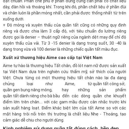
đạt chuẩn. Phần che phủ ở phần đũng cũng cần phải có chất liệu
dày, đàn hồi và thoáng khí. Trong khi đó, phần chất liệu ở phần đùi
và chân luôn là phần mỏng nhất, cần phải được thống nhất từ trên
xuống dưới.
+ Độ mỏng và xuyên thấu của quần tất cũng có những quy định
riêng và được chia làm 3 cấp độ, với tiêu chuẩn đo lường riêng
được gọi là denier – thuật ngữ riêng của ngành dệt may để chỉ độ
xuyên thấu của vải. Từ 3 -15 denier là dạng trong suốt, 30 -40 là
dạng trong vừa và 100 denier là những chiếc quần tất màu đục.
Xuất xứ thương hiệu Aime cao cấp tại Việt Nam
Aime tự hào là thương hiệu Tất chân, đồ lót nam nữ được sản xuất
tại Việt Nam dựa trên nghiên cứu thẩm mỹ, sở thích của người
Việt. Chưa từng có một thương hiệu tất chân nào lại đa dạng
chủng loại như Aime,
từ quần tất công sở
,
quần gen bụng nâng mông
, hay những sản phẩm
quần tất dành riêng cho bà bầu
đến các dòng quần che khuyết
điểm lớn trên chân.... với các gam mầu được cân nhắc trước khi
sản xuất hàng loạt. Điểm khác biệt lớn của tất Aime so với các
mặt hàng trôi nổi trên thị trường là chất liệu Nhẹ - Thoáng, tạo
cảm giác dễ chịu cho người dùng
.
Kinh nghiệm sử dụng quần tất đúng cách, bền đẹp