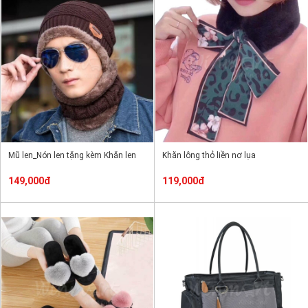
Mũ len_Nón len tặng kèm Khăn len
Khăn lông thỏ liền nơ lụa
149,000đ
119,000đ