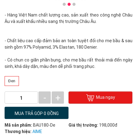
- Hàng Việt Nam chất lượng cao, sản xuất theo công nghệ Châu
Âu và xuất khẩu nhiều sang thị trường Châu Âu.
- Chất liệu cao cấp đảm bảo an toàn tuyệt đối cho mẹ bầu & sau
sinh gồm 97% Polyamid, 3% Elastan, 180 Denier.
- Có chun co giãn phần bụng, cho mẹ bầu rất thoải mái đến ngày
sinh, khá dày dặn, màu đen dễ phối trang phục.
Đen
-
+
Mua ngay
1
MUA TRẢ GÓP 0 ĐỒNG
Mã sản phẩm:
BAU180-De
Giá thị trường:
198,000đ
Thương hiệu:
AIME