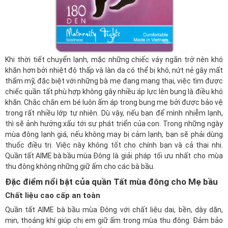
Khi thời tiết chuyển lạnh, mặc những chiếc váy ngắn trở nên khó
khăn hơn bởi nhiệt độ thấp và làn da có thể bị khô, nứt nẻ gây mất
thẩm mỹ, đặc biệt với những bà mẹ đang mang thai, việc tìm được
chiếc quần tất phù hợp không gây nhiều áp lực lên bụng là điều khó
khăn. Chắc chắn em bé luôn ấm áp trong bụng mẹ bởi được bảo vệ
trong rất nhiều lớp tự nhiên. Dù vậy, nếu bạn để mình nhiễm lạnh,
thì sẽ ảnh hưởng xấu tới sự phát triển của con. Trong những ngày
mùa đông lạnh giá, nếu không may bị cảm lạnh, bạn sẽ phải dùng
thuốc điều trị. Việc này không tốt cho chính bạn và cả thai nhi.
Quần tất AIME bà bầu mùa Đông
là giải pháp tối ưu nhất cho mùa
thu đông không những giữ ấm cho các bà bầu.
Đặc điểm nổi bật của quần Tất mùa đông cho Mẹ bầu
Chất liệu cao cấp an toàn
Quần tất AIME bà bầu mùa Đông với chất liệu dai, bền, dày dặn,
mịn, thoáng khí giúp chị em giữ ấm trong mùa thu đông. Đảm bảo