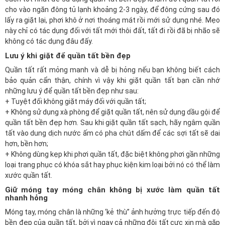
cho vào ngăn đông tủ lạnh khoảng 2-3 ngày, để đông cứng sau đó
lấy ra giặt lại, phơi khô ở nơi thoáng mát rồi mới sử dụng nhé. Mẹo
này chỉ có tác dụng đối với tất mới thôi đất, tất đi rồi đã bị nhão sẽ
không có tác dụng đâu đấy.
Lưu ý khi giặt để quần tất bền đẹp
Quần tất rất mỏng manh và dễ bị hỏng nếu bạn không biết cách
bảo quản cẩn thận, chính vì vậy khi giặt quần tất bạn cần nhớ
những lưu ý để quần tất bền đẹp như sau:
+ Tuyệt đối không giặt máy đối với quần tất;
+ Không sử dụng xà phòng để giặt quần tất, nên sử dụng dầu gội để
quần tất bền đẹp hơn. Sau khi giặt quần tất sạch, hãy ngâm quần
tất vào dung dịch nước ấm có pha chút dấm để các sợi tất sẽ dai
hơn, bền hơn;
+ Không dùng kẹp khi phơi quần tất, đặc biệt không phơi gần những
loại trang phục có khóa sắt hay phục kiện kim loại bởi nó có thể làm
xước quần tất.
Giữ móng tay móng chân không bị xước làm quần tất
nhanh hỏng
Móng tay, móng chân là những ‘kẻ thù” ảnh hưởng trực tiếp đến độ
bền đẹp của quần tất, bởi vì ngay cả những đôi tất cực xịn mà gặp