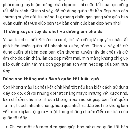
phải móng tay hoặc móng chân bị xước thì quần tất của bạn cũng
rất dễ bị rách. Chính vì vậy, để sử dụng quần tất bền đẹp, bạn cần
thường xuyên cắt tỉa móng tay, móng chân gọn gàng vừa giúp bảo
quản quần tất vừa giúp bàn tay, bàn chân của bạn đẹp hơn nhé!
Thường xuyên tẩy da chết và dưỡng ẩm cho da
Vì sao lại như thế? Bởi làn da xù xì, thô ráp cũng là nguyên nhân rất
phổ biến khiến quần tất nhanh bị xước, rách. Chính vì vậy, để sử
dụng quần tất bền đẹp bạn cần thường xuyên tẩy da chết và giữ
ẩm cho da cẩn thận, làn da đẹp mềm mại, mịn màng không chỉ giúp
bảo quản quần tất mà còn góp phần tôn vinh nét đẹp của bạn nữa
đấy.
Dùng son không màu để vá quần tất hiệu quả
Son không màu là chất kết dính khá tốt nếu bạn biết cách sử dụng
đấy, do đó, đối với những đôi tất chẳng may bị những vết xước nhỏ,
bạn chỉ cần cho một ít son không màu vào sẽ giúp bạn “vá” quần
tất một cách nhanh chóng, hiệu quả nhất và đặc biệt nó không làm
vết xước bị lan rộng ra – một trong những nhước điểm cơ bản của
quần tất đấy.
--> Chỉ với một số mẹo đơn giản giúp bạn sử dụng quần tất bền