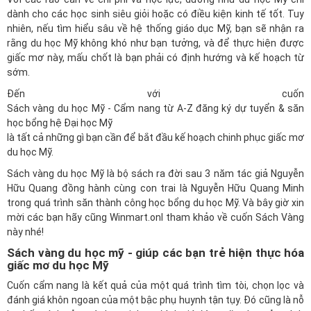
dành cho các học sinh siêu giỏi hoặc có điều kiện kinh tế tốt. Tuy
nhiên, nếu tìm hiểu sâu về hệ thống giáo dục Mỹ, bạn sẽ nhận ra
rằng du học Mỹ không khó như bạn tưởng, và để thực hiện được
giấc mơ này, mấu chốt là bạn phải có định hướng và kế hoạch từ
sớm.
Đến với cuốn
Sách vàng du học Mỹ - Cẩm nang từ A-Z đăng ký dự tuyển & săn
học bổng hệ Đại học Mỹ
là tất cả những gì bạn cần để bắt đầu kế hoạch chinh phục giấc mơ
du học Mỹ.
Sách vàng du học Mỹ là bộ sách ra đời sau 3 năm tác giả Nguyễn
Hữu Quang đồng hành cùng con trai là Nguyễn Hữu Quang Minh
trong quá trình săn thành công học bổng du học Mỹ. Và bây giờ xin
mời các bạn hãy cũng Winmart.onl tham khảo về cuốn Sách Vàng
này nhé!
Sách vàng du học mỹ - giúp các bạn trẻ hiện thực hóa
giấc mơ du học Mỹ
Cuốn cẩm nang là kết quả của một quá trình tìm tòi, chọn lọc và
đánh giá khôn ngoan của một bậc phụ huynh tận tụy. Đó cũng là nỗ