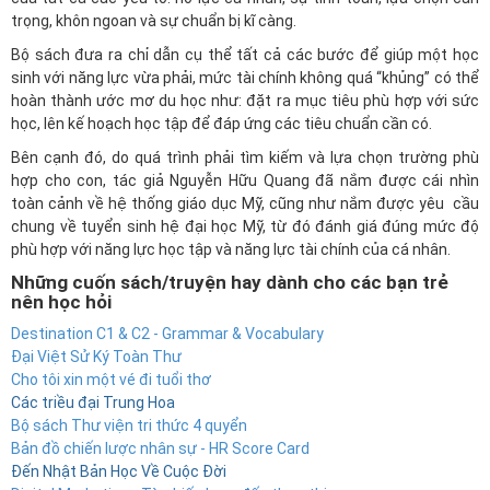
trọng, khôn ngoan và sự chuẩn bị kĩ càng.
Bộ sách đưa ra chỉ dẫn cụ thể tất cả các bước để giúp một học
sinh với năng lực vừa phải, mức tài chính không quá “khủng” có thể
hoàn thành ước mơ du học như: đặt ra mục tiêu phù hợp với sức
học, lên kế hoạch học tập để đáp ứng các tiêu chuẩn cần có.
Bên cạnh đó, do quá trình phải tìm kiếm và lựa chọn trường phù
hợp cho con, tác giả Nguyễn Hữu Quang đã nắm được cái nhìn
toàn cảnh về hệ thống giáo dục Mỹ, cũng như nắm được yêu cầu
chung về tuyển sinh hệ đại học Mỹ, từ đó đánh giá đúng mức độ
phù hợp với năng lực học tập và năng lực tài chính của cá nhân.
Những cuốn sách/truyện hay dành cho các bạn trẻ
nên học hỏi
Destination C1 & C2 - Grammar & Vocabulary
Đại Việt Sử Ký Toàn Thư
Cho tôi xin một vé đi tuổi thơ
Các triều đại Trung Hoa
Bộ sách Thư viện tri thức 4 quyển
Bản đồ chiến lược nhân sự - HR Score Card
Đến Nhật Bản Học Về Cuộc Đời