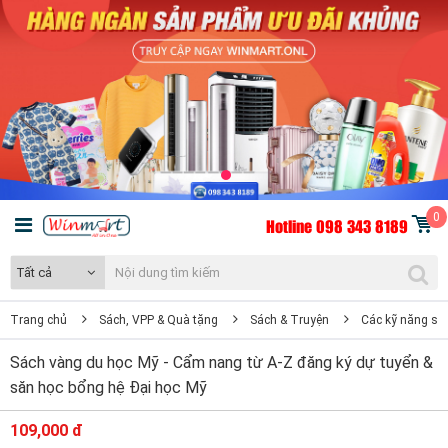
0
Hotline 098 343 8189
Tất cả
Trang chủ
Sách, VPP & Quà tặng
Sách & Truyện
Các kỹ năng số
Sách vàng du học Mỹ - Cẩm nang từ A-Z đăng ký dự tuyển &
săn học bổng hệ Đại học Mỹ
109,000 đ