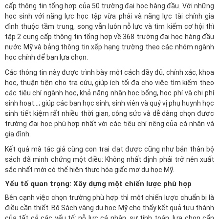
cấp thông tin tổng hợp của 50 trường đại học hàng đầu. Với những
học sinh với năng lực học tập vừa phải và năng lực tài chính gia
đình thuộc tầm trung, song vẫn luôn nỗ lực và tìm kiếm cơ hội thì
tập 2 cung cấp thông tin tổng hợp về 368 trường đại học hàng đầu
nước Mỹ và bảng thông tin xếp hạng trường theo các nhóm ngành
học chính để bạn lựa chọn.
Các thông tin này được trình bày một cách đầy đủ, chính xác, khoa
học, thuận tiện cho tra cứu, giúp ích tối đa cho việc tìm kiếm theo
các tiêu chí ngành học, khả năng nhận học bổng, học phí và chi phí
sinh hoạt...; giúp các bạn học sinh, sinh viên và quý vị phụ huynh học
sinh tiết kiệm rất nhiều thời gian, công sức và dễ dàng chọn được
trường đại học phù hợp nhất với các tiêu chí riêng của cá nhân và
gia đình.
Kết quả mà tác giả cùng con trai đạt được cũng như bản thân bộ
sách đã minh chứng một điều: Không nhất định phải trở nên xuất
sắc nhất mới có thể hiện thực hóa giấc mơ du học Mỹ.
Yếu tố quan trọng: Xây dựng một chiến lược phù hợp
Bên cạnh việc chọn trường phù hợp thì một chiến lược chuẩn bị là
điều cần thiết. Bộ Sách vàng du học Mỹ cho thấy kết quả tựu thành
của tất cả các yếu tố: nỗ lực cá nhân, sự tính toán, lựa chọn cẩn