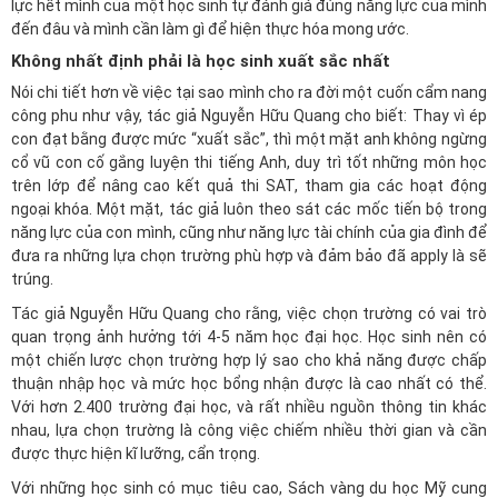
lực hết mình của một học sinh tự đánh giá đúng năng lực của mình
đến đâu và mình cần làm gì để hiện thực hóa mong ước.
Không nhất định phải là học sinh xuất sắc nhất
Nói chi tiết hơn về việc tại sao mình cho ra đời một cuốn cẩm nang
công phu như vậy, tác giả Nguyễn Hữu Quang cho biết: Thay vì ép
con đạt bằng được mức “xuất sắc”, thì một mặt anh không ngừng
cổ vũ con cố gắng luyện thi tiếng Anh, duy trì tốt những môn học
trên lớp để nâng cao kết quả thi SAT, tham gia các hoạt động
ngoại khóa. Một mặt, tác giả luôn theo sát các mốc tiến bộ trong
năng lực của con mình, cũng như năng lực tài chính của gia đình để
đưa ra những lựa chọn trường phù hợp và đảm bảo đã apply là sẽ
trúng.
Tác giả Nguyễn Hữu Quang cho rằng, việc chọn trường có vai trò
quan trọng ảnh hưởng tới 4-5 năm học đại học. Học sinh nên có
một chiến lược chọn trường hợp lý sao cho khả năng được chấp
thuận nhập học và mức học bổng nhận được là cao nhất có thể.
Với hơn 2.400 trường đại học, và rất nhiều nguồn thông tin khác
nhau, lựa chọn trường là công việc chiếm nhiều thời gian và cần
được thực hiện kĩ lưỡng, cẩn trọng.
Với những học sinh có mục tiêu cao, Sách vàng du học Mỹ cung