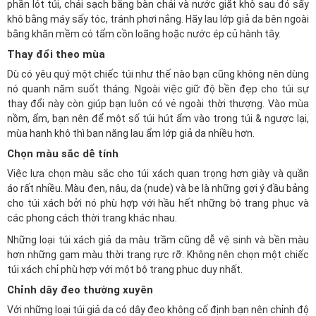
phần lót túi, chải sạch bằng bàn chải và nước giặt khô sau đó sấy
khô bằng máy sấy tóc, tránh phơi nắng. Hãy lau lớp giả da bên ngoài
bằng khăn mềm có tẩm cồn loãng hoặc nước ép củ hành tây.
Thay đổi theo mùa
Dù có yêu quý một chiếc túi như thế nào bạn cũng không nên dùng
nó quanh năm suốt tháng. Ngoài việc giữ độ bền đẹp cho túi sự
thay đổi này còn giúp bạn luôn có vẻ ngoài thời thượng. Vào mùa
nồm, ẩm, bạn nên để một số túi hút ẩm vào trong túi & ngược lại,
mùa hanh khô thì bạn năng lau ẩm lớp giả da nhiều hơn.
Chọn màu sắc dễ tính
Việc lựa chọn màu sắc cho túi xách quan trọng hơn giày và quần
áo rất nhiều. Màu đen, nâu, da (nude) và be là những gợi ý đầu bảng
cho túi xách bởi nó phù hợp với hầu hết những bộ trang phục và
các phong cách thời trang khác nhau.
Những loại túi xách giả da màu trầm cũng dễ vệ sinh và bền màu
hơn những gam màu thời trang rực rỡ. Không nên chọn một chiếc
túi xách chỉ phù hợp với một bộ trang phục duy nhất.
Chỉnh dây đeo thường xuyên
Với những loại túi giả da có dây đeo không cố định bạn nên chỉnh độ