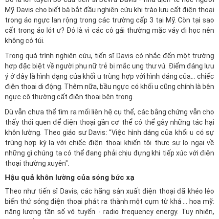
Mỹ. Davis cho biết bà bắt đầu nghiên cứu khi trào lưu cất điện thoại
trong áo ngực lan rộng trong các trường cấp 3 tại Mỹ. Còn tại sao
cất trong áo lót ư? Đó là vì các cô gái thường mặc váy đi học nên
không có túi.
Trong quá trình nghiên cứu, tiến sĩ Davis có nhắc đến một trường
hợp đặc biệt về người phụ nữ trẻ bị mắc ung thư vú. Điểm đáng lưu
ý ở đây là hình dạng của khối u trùng hợp với hình dáng của... chiếc
điện thoại di động. Thêm nữa, bầu ngực có khối u cũng chính là bên
ngực cô thường cất điện thoại bên trong.
Dù vẫn chưa thể tìm ra mối liên hệ cụ thể, các bằng chứng vẫn cho
thấy thói quen để điện thoại gần cơ thể có thể gây những tác hại
khôn lường. Theo giáo sư Davis: "Việc hình dáng của khối u có sự
trùng hợp kỳ lạ với chiếc điện thoại khiến tôi thực sự lo ngại về
những gì chúng ta có thể đang phải chịu đựng khi tiếp xúc với điện
thoại thường xuyên".
Hậu quả khôn lường của sóng bức xạ
Theo như tiến sĩ Davis, các hãng sản xuất điện thoại đã khéo léo
biến thứ sóng điện thoại phát ra thành một cụm từ khá ... hoa mỹ:
năng lượng tần số vô tuyến - radio frequency energy. Tuy nhiên,