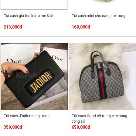
Túi xách giả ba lô cho mẹ & bé
Túi xách mini cho nàng trẻ trung
213,000đ
169,000đ
Túi xách J'adior sang trọng
Túi xách Gucci cỡ trung cho nàng
công sở
359,000đ
659,000đ