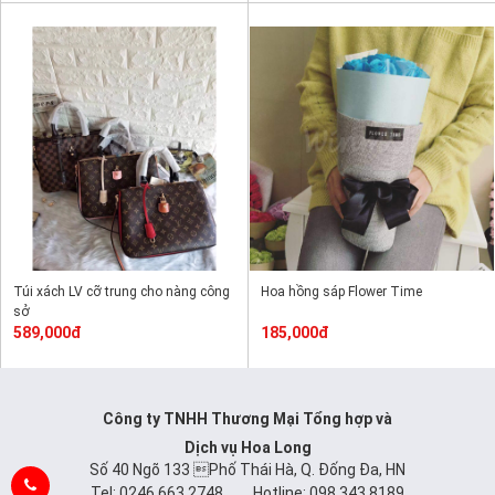
Túi xách LV cỡ trung cho nàng công
Hoa hồng sáp Flower Time
sở
589,000đ
185,000đ
Công ty TNHH Thương Mại Tổng hợp và
Dịch vụ Hoa Long
Số 40 Ngõ 133 Phố Thái Hà, Q. Đống Đa, HN
Tel: 0246 663 2748 Hotline: 098 343 8189