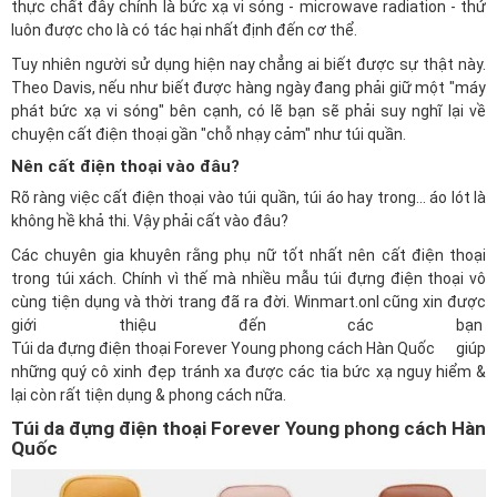
thực chất đây chính là bức xạ vi sóng - microwave radiation - thứ
luôn được cho là có tác hại nhất định đến cơ thể.
Tuy nhiên người sử dụng hiện nay chẳng ai biết được sự thật này.
Theo Davis, nếu như biết được hàng ngày đang phải giữ một "máy
phát bức xạ vi sóng" bên cạnh, có lẽ bạn sẽ phải suy nghĩ lại về
chuyện cất điện thoại gần "chỗ nhạy cảm" như túi quần.
Nên cất điện thoại vào đâu?
Rõ ràng việc cất điện thoại vào túi quần, túi áo hay trong... áo lót là
không hề khả thi. Vậy phải cất vào đâu?
Các chuyên gia khuyên rằng phụ nữ tốt nhất nên cất điện thoại
trong túi xách. Chính vì thế mà nhiều mẫu túi đựng điện thoại vô
cùng tiện dụng và thời trang đã ra đời.
Winmart.onl
cũng xin được
giới thiệu đến các bạn
Túi da đựng điện thoại Forever Young phong cách Hàn Quốc
giúp
những quý cô xinh đẹp tránh xa được các tia bức xạ nguy hiểm &
lại còn rất tiện dụng & phong cách nữa.
Túi da đựng điện thoại Forever Young phong cách Hàn
Quốc