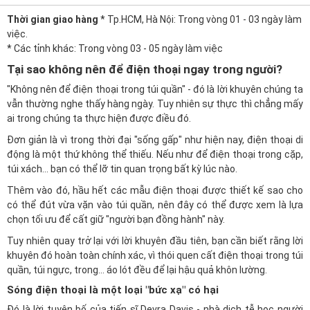
Thời gian giao hàng
* Tp.HCM, Hà Nội: Trong vòng 01 - 03 ngày làm
việc.
* Các tỉnh khác: Trong vòng 03 - 05 ngày làm việc
Tại sao không nên để điện thoại ngay trong người?
"Không nên để điện thoại trong túi quần" - đó là lời khuyên chúng ta
vẫn thường nghe thấy hàng ngày. Tuy nhiên sự thực thì chẳng mấy
ai trong chúng ta thực hiện được điều đó.
Đơn giản là vì trong thời đại "sống gấp" như hiện nay, điện thoại di
động là một thứ không thể thiếu. Nếu như để điện thoại trong cặp,
túi xách... bạn có thể lỡ tin quan trọng bất kỳ lúc nào.
Thêm vào đó, hầu hết các mẫu điện thoại được thiết kế sao cho
có thể đút vừa vặn vào túi quần, nên đây có thể được xem là lựa
chọn tối ưu để cất giữ "người bạn đồng hành" này.
Tuy nhiên quay trở lại với lời khuyên đầu tiên, bạn cần biết rằng lời
khuyên đó hoàn toàn chính xác, vì thói quen cất điện thoại trong túi
quần, túi ngực, trong... áo lót đều để lại hậu quả khôn lường.
Sóng điện thoại là một loại "bức xạ" có hại
Đó là lời tuyên bố của tiến sĩ Devra Davis - nhà dịch tễ học người