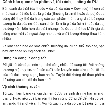
Cách bảo quản sản phẩm ví, túi xách, … bằng da PU
Bên cạnh da thật (da thuộc – da bò, da cừu – Cowhide) thì còn có
một loại chất liệu khác là giả da (thường là simili hoặc da pu) được
dùng để thay thế da trong các sản phẩm thời trang vì vẻ bề ngoài
tương tự da của nó. Các sản phẩm làm từ giả da (simili hoặc da pu)
thường kém bền hơn da thật nhưng nếu được chế tạo kĩ thì giả da
cũng cho một vẻ ngoài đẹp như da và chất lượng không thua kém
nhiều.
Và làm cách nào để một chiếc tuí bằng da PU có tuổi thọ cao, bạn
hãy làm theo những cách sau nhé:
Đựng đồ càng ít càng tốt
Để giữ túi bền đẹp, nên hạn chế càng nhiều đồ càng tốt. Với những
thương hiệu uy tín, nhà sản xuất luôn khuyến cáo sức chứa tối đa
của túi đạt trọng lượng bao nhiêu. Tuyệt đối không để thực phẩm,
đồ uống vào các đồ da, bạn nhé!
Vệ sinh thường xuyên
Túi xách làm bằng vải giả da nên được vệ sinh định kì hai lần một
tháng. Hoặc nếu quá bận rộn thì bạn cũng đừng để đến khi có vết
ẩm, mốc thì mới vệ sinh. Với túi xách giả da có vải lót nên lộn trái