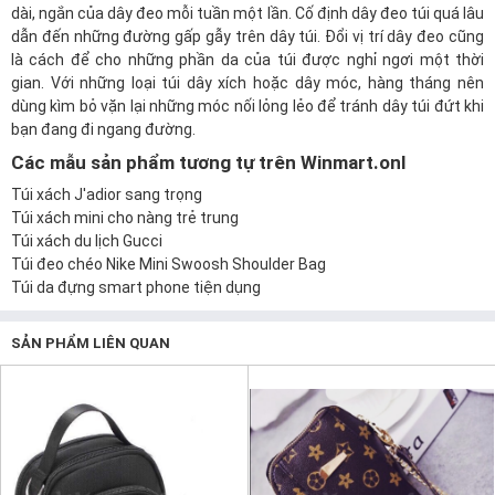
dài, ngắn của dây đeo mỗi tuần một lần. Cố định dây đeo túi quá lâu
dẫn đến những đường gấp gẫy trên dây túi. Đổi vị trí dây đeo cũng
là cách để cho những phần da của túi được nghỉ ngơi một thời
gian. Với những loại túi dây xích hoặc dây móc, hàng tháng nên
dùng kìm bỏ vặn lại những móc nối lỏng lẻo để tránh dây túi đứt khi
bạn đang đi ngang đường.
Các mẫu sản phẩm tương tự trên Winmart.onl
Túi xách J'adior sang trọng
Túi xách mini cho nàng trẻ trung
Túi xách du lịch Gucci
Túi đeo chéo Nike Mini Swoosh Shoulder Bag
Túi da đựng smart phone tiện dụng
SẢN PHẨM LIÊN QUAN