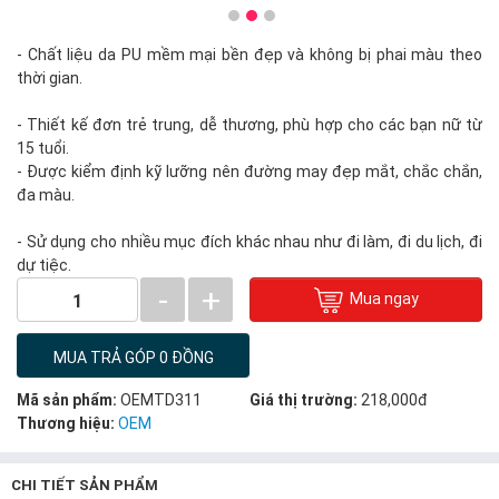
- Chất liệu da PU mềm mại bền đẹp và không bị phai màu theo
thời gian.
- Thiết kế đơn trẻ trung, dễ thương, phù hợp cho các bạn nữ từ
15 tuổi.
- Được kiểm định kỹ lưỡng nên đường may đẹp mắt, chắc chắn,
đa màu.
- Sử dụng cho nhiều mục đích khác nhau như đi làm, đi du lịch, đi
dự tiệc.
-
+
Mua ngay
1
MUA TRẢ GÓP 0 ĐỒNG
Mã sản phẩm:
OEMTD311
Giá thị trường:
218,000đ
Thương hiệu:
OEM
CHI TIẾT SẢN PHẨM