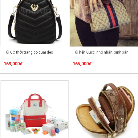
Túi GC thời trang có quai đeo
Túi hến Gucci nhỏ nhắn, xinh xắn
169,000đ
165,000đ