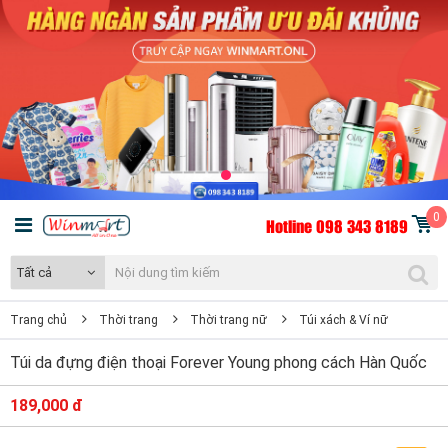
0
Hotline 098 343 8189
Tất cả
Trang chủ
Thời trang
Thời trang nữ
Túi xách & Ví nữ
Túi da đựng điện thoại Forever Young phong cách Hàn Quốc
189,000 đ