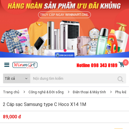
0
Hotline 098 343 8189
Tất cả
Trang chủ
Công nghệ & Đời sống
Điện thoại & Máy tính
Phụ kiện
2 Cáp sạc Samsung type C Hoco X14 1M
89,000 đ