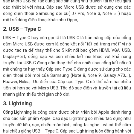
sạc Micro USB có tác dụng sạc pin cũng như truyền tải dữ liệu giữa
các thiết bị với nhau. Cáp sạc Micro USB được sử dụng cho các
dòng điện thoại Samsung đời cũ( J7 Pro, Note 3, Note 5…) hoặc
một số dòng điện thoại khác như Oppo,…
2. USB – Type C
USB – Type C hay còn gọi tắt là USB-C là bản nâng cấp của cổng
cắm Micro USB được xem là cổng kết nối “tất cả trong một” vì nó
được tạo ra để thay thế cho 5 kết nối bao gồm HDMI, VGA, USB,
DisplayPort, cổng sạc và còn nhiều kết nối khác với khả năng
truyền tải. USB-C đang dần thay thế cho nhiều loại cổng kết nối cũ
mà chúng ta hay thấy. Cáp sạc Type C đang được sử dụng cho các
điện thoại đời mới của Samsung (Note 8, Note 9, Galaxy A70,…),
Huawei, Nokia,…Ưu điển của Cáp sạc Type C có thể cắm hai chiều
tiện lợi hơn so với Micro USB. Tốc độ sạc điện và truyền tải dữ liệu
nhanh giảm thiểu thời gian chờ đợi.
3. Lightning
Cổng Lightning là cổng cắm được phát triển bởi Apple dành riêng
cho các sản phẩm Apple. Cáp sạc Lightning có nhiều tác dụng như
truyền dữ liệu, sạc, chiếu màn hình, cổng tai nghe… và có thể cắm
hai chiều giống USB – Type C. Cáp sạc Lightning luôn đồng hành với