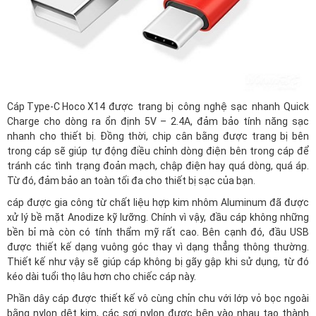
Cáp Type-C Hoco X14
được trang bị công nghệ sạc nhanh Quick
Charge cho dòng ra ổn định 5V – 2.4A, đảm bảo tính năng sạc
nhanh cho thiết bị. Đồng thời, chip cân bằng được trang bị bên
trong cáp sẽ giúp tự động điều chỉnh dòng điện bên trong cáp để
tránh các tình trạng đoản mạch, chập điện hay quá dòng, quá áp.
Từ đó, đảm bảo an toàn tối đa cho thiết bị sạc của bạn.
cáp được gia công từ chất liệu hợp kim nhôm Aluminum đã được
xử lý bề mặt Anodize kỹ lưỡng. Chính vì vậy, đầu cáp không những
bền bỉ mà còn có tính thẩm mỹ rất cao. Bên cạnh đó, đầu USB
được thiết kế dạng vuông góc thay vì dạng thẳng thông thường.
Thiết kế như vậy sẽ giúp cáp không bị gãy gập khi sử dụng, từ đó
kéo dài tuổi thọ lâu hơn cho chiếc cáp này.
Phần dây cáp được thiết kế vô cùng chỉn chu với lớp vỏ bọc ngoài
bằng nylon dệt kim, các sợi nylon được bện vào nhau tạo thành